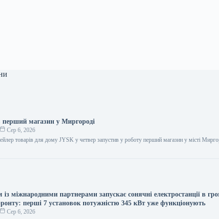
ни
 перший магазин у Миргороді
Сер 6, 2026
ейлер товарів для дому JYSK у четвер запустив у роботу перший магазин у місті Мирго
м із міжнародними партнерами запускає сонячні електростанції в гр
 фронту: перші 7 установок потужністю 345 кВт уже функціонують
Сер 6, 2026