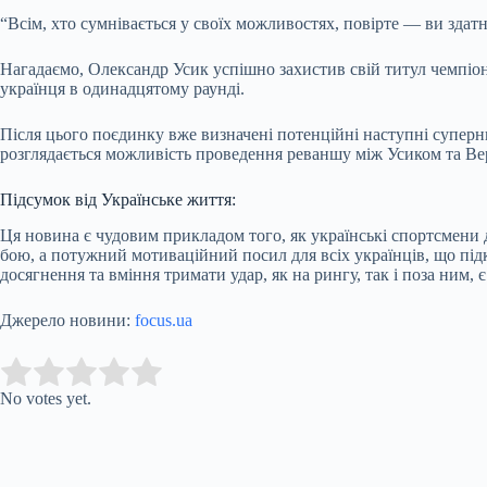
“Всім, хто сумнівається у своїх можливостях, повірте — ви здатні
Нагадаємо, Олександр Усик успішно захистив свій титул чемпіон
українця в одинадцятому раунді.
Після цього поєдинку вже визначені потенційні наступні суперн
розглядається можливість проведення реваншу між Усиком та Ве
Підсумок від Українське життя:
Ця новина є чудовим прикладом того, як українські спортсмени д
бою, а потужний мотиваційний посил для всіх українців, що підк
досягнення та вміння тримати удар, як на рингу, так і поза ним, 
Джерело новини:
focus.ua
Submit Rating
Rate this item:
No votes yet.