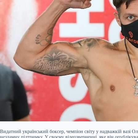
Видатний український боксер, чемпіон світу у надважкій вазі О
незламну підтримку. У своєму відеозверненні, яке він опублікув