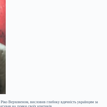
Ріко Верховеном, висловив глибоку вдячність українцям за
еагував на думки своїх критиків.