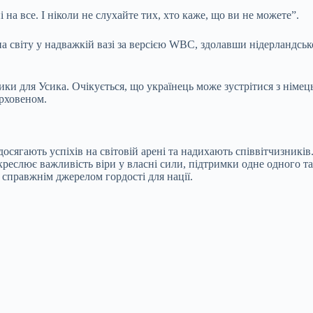
 на все. І ніколи не слухайте тих, хто каже, що ви не можете”.
а світу у надважкій вазі за версією WBC, здолавши нідерландсь
ики для Усика. Очікується, що українець може зустрітися з нім
рховеном.
осягають успіхів на світовій арені та надихають співвітчизникі
реслює важливість віри у власні сили, підтримки одне одного та
є справжнім джерелом гордості для нації.