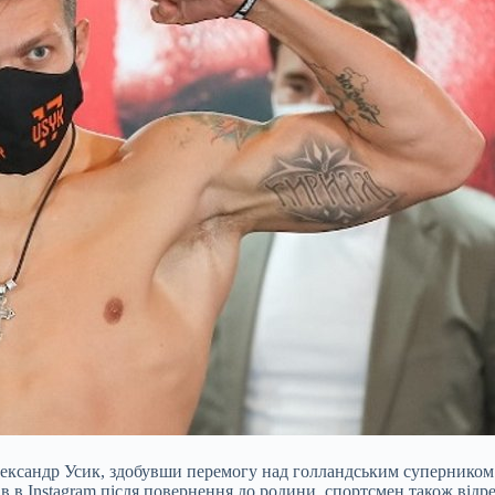
лександр Усик, здобувши перемогу над голландським суперником 
ав в Instagram після повернення до родини, спортсмен також відр