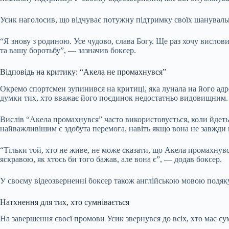
Усик наголосив, що відчуває потужну підтримку своїх шанувальн
“Я знову з родиною. Усе чудово, слава Богу. Ще раз хочу вислов
та вашу боротьбу”, — зазначив боксер.
Відповідь на критику: “Акела не промахнувся”
Окремо спортсмен зупинився на критиці, яка лунала на його адре
думки тих, хто вважає його поєдинок недостатньо видовищним. 
Вислів “Акела промахнувся” часто використовується, коли йдеть
найважливішим є здобута перемога, навіть якщо вона не завжди 
“Тільки той, хто не живе, не може сказати, що Акела промахнувс
яскравою, як хтось би того бажав, але вона є”, — додав боксер.
У своєму відеозверненні боксер також англійською мовою подяку
Натхнення для тих, хто сумнівається
На завершення своєї промови Усик звернувся до всіх, хто має су