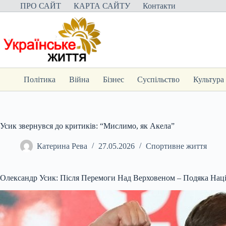
Перейти
ПРО САЙТ
КАРТА САЙТУ
Контакти
до
вмісту
Політика
Війна
Бізнес
Суспільство
Культура
Усик звернувся до критиків: “Мислимо, як Акела”
Катерина Рева
27.05.2026
Спортивне життя
Олександр Усик: Після Перемоги Над Верховеном – Подяка Наці