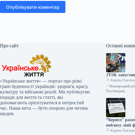
Опублікувати коментар
Про сайт
Останні нови
JYSK запустив
Карина Павлюк
«Українське життя» — портал про різні
грані буденності українців: здоров'я, красу,
> Міжнародний ріт
Полтавщині,…
культуру та військові реалії. Ми публікуємо
поради для життя та статті, які
допомагають орієнтуватися в непростий
час. Наша мета — бути опорою для читача
щодня.
“Кернел” разо
поблизу лінії
Карина Павлюк