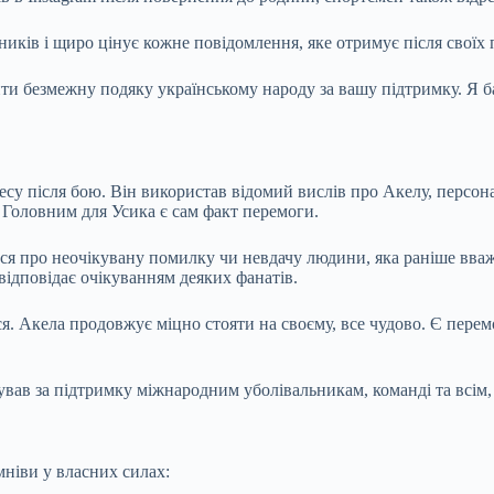
иків і щиро цінує кожне повідомлення, яке отримує після своїх 
ити безмежну подяку українському народу за вашу підтримку. Я б
су після бою. Він використав відомий вислів про Акелу, персона
Головним для Усика є сам факт перемоги.
ся про неочікувану помилку чи невдачу людини, яка раніше вваж
відповідає очікуванням деяких фанатів.
я. Акела продовжує міцно стояти на своєму, все чудово. Є перем
вав за підтримку міжнародним уболівальникам, команді та всім, 
мніви у власних силах: