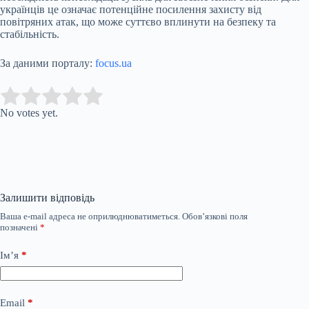
українців це означає потенційне посилення захисту від
повітряних атак, що може суттєво вплинути на безпеку та
стабільність.
За даними порталу:
focus.ua
Submit Rating
Rate this item:
No votes yet.
Залишити відповідь
Ваша e-mail адреса не оприлюднюватиметься.
Обов’язкові поля
позначені
*
Ім’я
*
Email
*