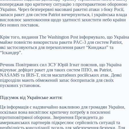
попереджав про критичну ситуацію з протиракетною обороною
України. Через безперервні масовані ракетні атаки з боку Росії,
запаси ракет для систем Patriot вичерпуються, і українська влада
висловлює занепокоєння щодо здатності захистити небо країни
без нових поставок.
Крім того, видання The Washington Post інформувало, що Україна
майже повністю використала ракети PAC-3 для систем Patriot,
які застосовуються для перехоплення ракет “Кинджал” та
“Іскандер”.
Речник Повітряних сил ЗСУ Юрій Ігнат пояснив, що Україна
відчуває дефіцит ракет для таких систем ППО, як Patriot,
NASAMS та IRIS-T, після масштабних російських атак. Деякі
підрозділи мають обмежений запас боєприпасів для своїх
пускових установок.
Підсумок від Українське життя:
Ця інформація є надзвичайно важливою для громадян України,
оскільки вона висвітлює критичну потребу в посиленні
протиповітряної оборони. Звернення Президента до
американських партнерів підкреслює серйозність ситуації та
необхідність консолідації зусиль для забезпечення безпеки. Для