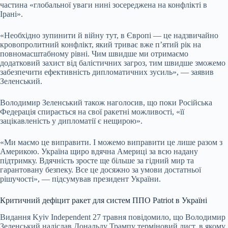
частина «глобальної уваги нині зосереджена на конфлікті в
Ірані».
«Необхідно зупинити й війну тут, в Європі — це надзвичайно
кровопролитний конфлікт, який триває вже п’ятий рік на
повномасштабному рівні. Чим швидше ми отримаємо
додатковий захист від балістичних загроз, тим швидше зможемо
забезпечити ефективність дипломатичних зусиль», — заявив
Зеленський.
Володимир Зеленський також наголосив, що поки Російська
Федерація спирається на свої ракетні можливості, «її
зацікавленість у дипломатії є нещирою».
«Ми маємо це виправити. І можемо виправити це лише разом з
Америкою. Україна щиро вдячна Америці за всю надану
підтримку. Вдячність зросте ще більше за гідний мир та
гарантовану безпеку. Все це досяжно за умови достатньої
рішучості», — підсумував президент України.
Критичний дефіцит ракет для систем ППО Patriot в Україні
Видання Kyiv Independent 27 травня повідомило, що Володимир
Зеленський надіслав Дональду Трампу терміновий лист, в якому