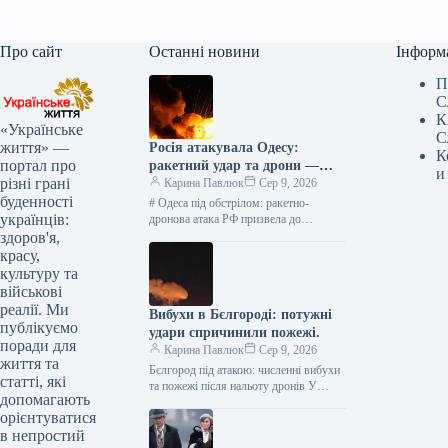
Про сайт
Останні новини
Інформ
П
С
К
«Українське
С
життя» —
Росія атакувала Одесу:
К
портал про
ракетний удар та дрони —
и
різні грані
оперативні новини
Карина Павлюк
Сер 9, 2026
буденності
# Одеса під обстрілом: ракетно-
українців:
дронова атака РФ призвела до
руйнувань У ніч на 9 серпня російські
здоров'я,
війська здійснили потужну
красу,
комбіновану…
культуру та
військові
реалії. Ми
Вибухи в Бєлгороді: потужні
публікуємо
удари спричинили пожежі.
поради для
Карина Павлюк
Сер 9, 2026
життя та
Бєлгород під атакою: численні вибухи
статті, які
та пожежі після нальоту дронів У
допомагають
російському місті Бєлгород
орієнтуватися
спостерігається серія вибухів та
в непростий
масштабні пожежі.…