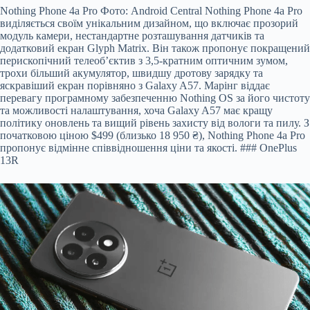
Nothing Phone 4a Pro Фото: Android Central Nothing Phone 4a Pro
виділяється своїм унікальним дизайном, що включає прозорий
модуль камери, нестандартне розташування датчиків та
додатковий екран Glyph Matrix. Він також пропонує покращений
перископічний телеоб’єктив з 3,5-кратним оптичним зумом,
трохи більший акумулятор, швидшу дротову зарядку та
яскравіший екран порівняно з Galaxy A57. Марінг віддає
перевагу програмному забезпеченню Nothing OS за його чистоту
та можливості налаштування, хоча Galaxy A57 має кращу
політику оновлень та вищий рівень захисту від вологи та пилу. З
початковою ціною $499 (близько 18 950 ₴), Nothing Phone 4a Pro
пропонує відмінне співвідношення ціни та якості. ### OnePlus
13R