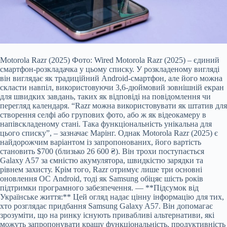
Motorola Razr (2025) Фото: Wired Motorola Razr (2025) – єдиний
смартфон-розкладачка у цьому списку. У розкладеному вигляді
він виглядає як традиційний Android-смартфон, але його можна
скласти навпіл, використовуючи 3,6-дюймовий зовнішній екран
для швидких завдань, таких як відповіді на повідомлення чи
перегляд календаря. “Razr можна використовувати як штатив для
створення селфі або групових фото, або ж як відеокамеру в
напівскладеному стані. Така функціональність унікальна для
цього списку”, – зазначає Марінг. Однак Motorola Razr (2025) є
найдорожчим варіантом із запропонованих, його вартість
становить $700 (близько 26 600 ₴). Він трохи поступається
Galaxy A57 за ємністю акумулятора, швидкістю зарядки та
рівнем захисту. Крім того, Razr отримує лише три основні
оновлення ОС Android, тоді як Samsung обіцяє шість років
підтримки програмного забезпечення. — **Підсумок від
Українське життя:** Цей огляд надає цінну інформацію для тих,
хто розглядає придбання Samsung Galaxy A57. Він допомагає
зрозуміти, що на ринку існують привабливі альтернативи, які
можуть запропонувати кращу функціональність, продуктивність