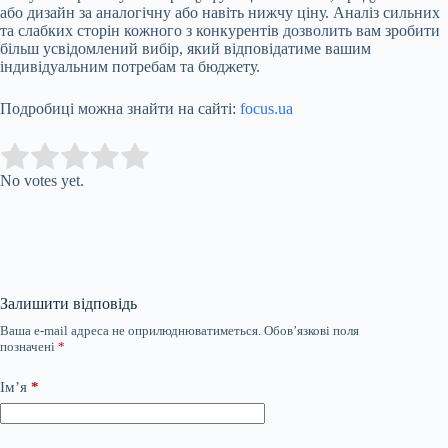
або дизайн за аналогічну або навіть нижчу ціну. Аналіз сильних
та слабких сторін кожного з конкурентів дозволить вам зробити
більш усвідомлений вибір, який відповідатиме вашим
індивідуальним потребам та бюджету.
Подробиці можна знайти на сайті:
focus.ua
Submit Rating
Rate this item:
No votes yet.
Залишити відповідь
Ваша e-mail адреса не оприлюднюватиметься.
Обов’язкові поля
позначені
*
Ім’я
*