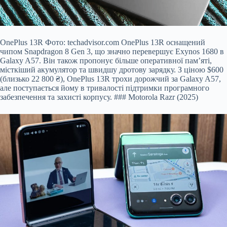
OnePlus 13R Фото: techadvisor.com OnePlus 13R оснащений
чипом Snapdragon 8 Gen 3, що значно перевершує Exynos 1680 в
Galaxy A57. Він також пропонує більше оперативної пам’яті,
місткіший акумулятор та швидшу дротову зарядку. З ціною $600
(близько 22 800 ₴), OnePlus 13R трохи дорожчий за Galaxy A57,
але поступається йому в тривалості підтримки програмного
забезпечення та захисті корпусу. ### Motorola Razr (2025)