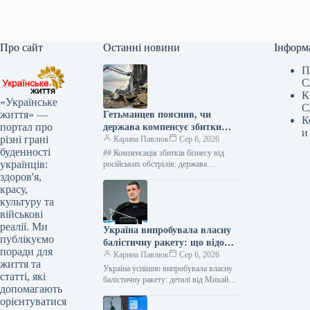
Про сайт
Останні новини
Інформ
П
С
К
«Українське
С
життя» —
Гетьманцев пояснив, чи
К
портал про
держава компенсує збитки
и
різні грані
бізнесам від ударів РФ
Карина Павлюк
Сер 6, 2026
буденності
## Компенсація збитків бізнесу від
українців:
російських обстрілів: держава
чекатиме на репарації Держава наразі
здоров'я,
не має фінансових ресурсів для
красу,
прямого відшкодування…
культуру та
військові
реалії. Ми
Україна випробувала власну
публікуємо
балістичну ракету: що відомо
поради для
про нову зброю
Карина Павлюк
Сер 6, 2026
життя та
Україна успішно випробувала власну
статті, які
балістичну ракету: деталі від Михайла
допомагають
Федорова Напередодні завершення
орієнтуватися
своєї каденції на посаді міністра