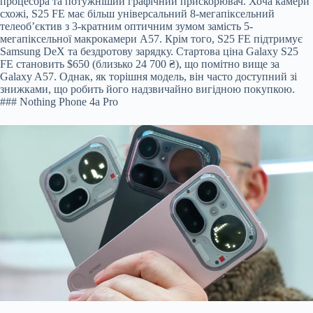
процесора та потужніший графічний прискорювач. Хоча камери
схожі, S25 FE має більш універсальний 8-мегапіксельний
телеоб’єктив з 3-кратним оптичним зумом замість 5-
мегапіксельної макрокамери A57. Крім того, S25 FE підтримує
Samsung DeX та бездротову зарядку. Стартова ціна Galaxy S25
FE становить $650 (близько 24 700 ₴), що помітно вище за
Galaxy A57. Однак, як торішня модель, він часто доступний зі
знижками, що робить його надзвичайно вигідною покупкою.
### Nothing Phone 4a Pro