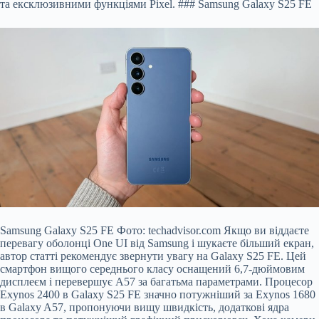
та ексклюзивними функціями Pixel. ### Samsung Galaxy S25 FE
Samsung Galaxy S25 FE Фото: techadvisor.com Якщо ви віддаєте
перевагу оболонці One UI від Samsung і шукаєте більший екран,
автор статті рекомендує звернути увагу на Galaxy S25 FE. Цей
смартфон вищого середнього класу оснащений 6,7-дюймовим
дисплеєм і перевершує A57 за багатьма параметрами. Процесор
Exynos 2400 в Galaxy S25 FE значно потужніший за Exynos 1680
в Galaxy A57, пропонуючи вищу швидкість, додаткові ядра