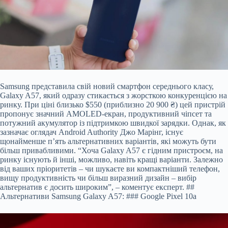
Samsung представила свій новий смартфон середнього класу,
Galaxy A57, який одразу стикається з жорсткою конкуренцією на
ринку. При ціні близько $550 (приблизно 20 900
₴) цей пристрій
пропонує значний AMOLED-екран, продуктивний чіпсет та
потужний акумулятор із підтримкою швидкої зарядки. Однак, як
зазначає оглядач Android Authority Джо Марінг, існує
щонайменше п’ять альтернативних варіантів, які можуть бути
більш привабливими. “Хоча Galaxy A57 є гідним пристроєм, на
ринку існують й інші, можливо, навіть кращі варіанти. Залежно
від ваших пріоритетів – чи шукаєте ви компактніший телефон,
вищу продуктивність чи більш виразний дизайн – вибір
альтернатив є досить широким”, – коментує експерт. ##
Альтернативи Samsung Galaxy A57: ### Google Pixel 10a