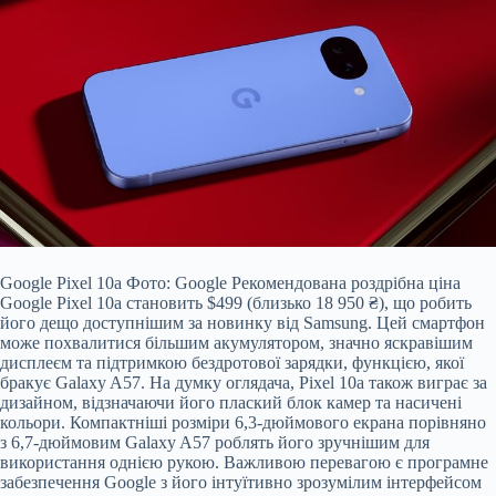
Google Pixel 10a Фото: Google Рекомендована роздрібна ціна
Google Pixel 10a становить $499 (близько 18 950 ₴), що робить
його дещо доступнішим за новинку від Samsung. Цей смартфон
може похвалитися більшим акумулятором, значно яскравішим
дисплеєм та підтримкою бездротової зарядки, функцією, якої
бракує Galaxy A57. На думку оглядача, Pixel 10a також виграє за
дизайном, відзначаючи його плаский блок камер та насичені
кольори. Компактніші розміри 6,3-дюймового екрана порівняно
з 6,7-дюймовим Galaxy A57 роблять його зручнішим для
використання однією рукою. Важливою перевагою є програмне
забезпечення Google з його інтуїтивно зрозумілим інтерфейсом