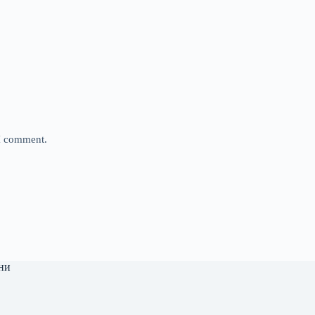
 I comment.
ни