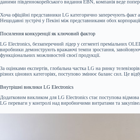
даними південнокорейського видання EBN, компанія веде попере
Хоча офіційні представники LG категорично заперечують факт ак
Нещодавні зустрічі у Пекіні між представниками обох корпораці
Посилення конкуренції як ключовий фактор
LG Electronics, беззаперечний лідер у сегменті преміальних OLED
виробники демонструють вражаючі темпи зростання, завойовуючи
функціональних можливостей своєї продукції.
За оцінками експертів, глобальна частка LG на ринку телевізор
різних цінових категоріях, поступово змінює баланс сил. Це відб
Внутрішні виклики LG Electronics
Додатковим викликом для LG Electronics стає поступова відмова
LG переваги у контролі над виробничими витратами та закупів