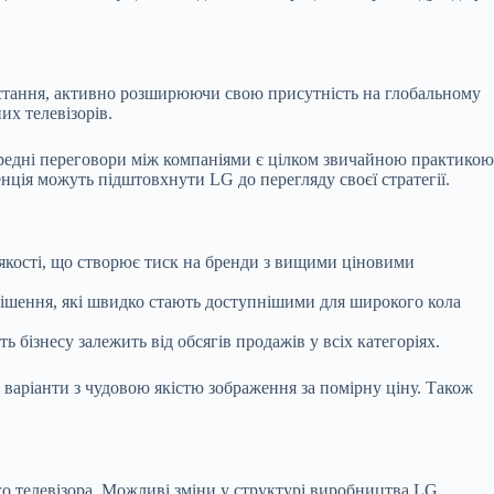
ростання, активно розширюючи свою присутність на глобальному
их телевізорів.
ередні переговори між компаніями є цілком звичайною практикою
нція можуть підштовхнути LG до перегляду своєї стратегії.
 якості, що створює тиск на бренди з вищими ціновими
рішення, які швидко стають доступнішими для широкого кола
бізнесу залежить від обсягів продажів у всіх категоріях.
 варіанти з чудовою якістю зображення за помірну ціну. Також
го телевізора. Можливі зміни у структурі виробництва LG