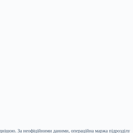
аднішою. За неофіційними даними, операційна маржа підрозділу