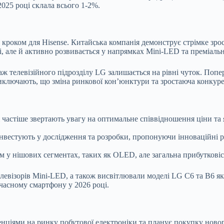
2025 році склала всього 1-2%.
м кроком для Hisense. Китайська компанія демонструє стрімке з
, але й активно розвивається у напрямках Mini-LED та преміальн
ж телевізійного підрозділу LG залишається на рівні чуток. Поп
виключають, що зміна ринкової кон’юнктури та зростаюча конкуре
і частіше звертають увагу на оптимальне співвідношення ціни та
нвестують у дослідження та розробки, пропонуючи інноваційні 
у нішових сегментах, таких як OLED, але загальна прибутковість 
левізорів Mini-LED, а також висвітлювали моделі LG C6 та B6 як
учасному смартфону у 2026 році.
енціями на ринку побутової електроніки та планує покупку ново