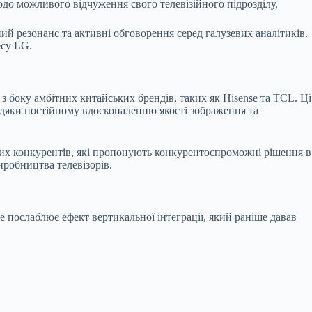
до можливого відчуження свого телевізійного підрозділу.
й резонанс та активні обговорення серед галузевих аналітиків.
есу LG.
з боку амбітних китайських брендів, таких як Hisense та TCL. Ці
дяки постійному вдосконаленню якості зображення та
ьких конкурентів, які пропонують конкурентоспроможні рішення в
иробництва телевізорів.
 послаблює ефект вертикальної інтеграції, який раніше давав