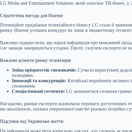
LG Media and Entertainment Solutions, який охоплює ТВ-бізнес, у 
Стратегічна вигода для Hisense
Потенційне придбання телевізійного бізнесу LG стало б значни
ринку. Hisense успішно конкурує не лише в бюджетному сегменті
Важливо підкреслити, що наразі інформація про можливий прода
і не завжди завершуються угодою. Проте, галузеві експерти не 
Важливі аспекти ринку телевізорів
Зміна пріоритетів споживачів:
Сучасні користувачі дедал
позиціями.
Інновації та конкуренція:
Китайські виробники активно і
споживачів.
Спеціалізовані сегменти:
LG залишається сильним гравцем 
Нагадаємо, раніше експерти відзначали переваги доступніших те
ми аналізували, скільки оперативної пам’яті реально потрібно с
Підсумок від Українське життя:
Ця інформація може бути корисною для тих, хто стежить за тенд