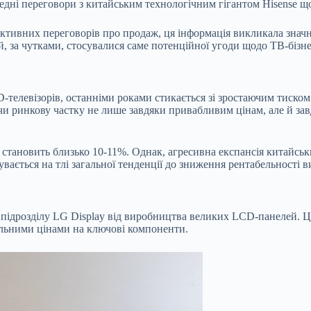
дні переговори з китайським технологічним гігантом Hisense що
тивних переговорів про продаж, ця інформація викликала значни
й, за чутками, стосувалися саме потенційної угоди щодо ТВ-бізн
-телевізорів, останніми роками стикається зі зростаючим тиском 
 ринкову частку не лише завдяки привабливим цінам, але й зав
ів становить близько 10-11%. Однак, агресивна експансія китайс
увається на тлі загальної тенденції до зниження рентабельності в
 підрозділу LG Display від виробництва великих LCD-панелей. Це
ельними цінами на ключові компоненти.