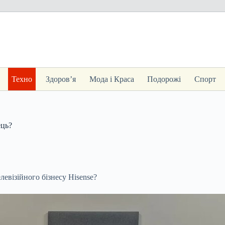
Техно
Здоров’я
Мода і Краса
Подорожі
Спорт
ець?
евізійного бізнесу Hisense?