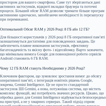
простором для вашого смартфона. Саме тут зберігаються дані
активних застосунків, відкриті вкладки браузера та поточні
процеси. Більший обсяг RAM дозволяє тримати більше програм
активними одночасно, запобігаючи необхідності їх перезапуску
при перемиканні.
Оптимальний Обсяг RAM у 2026 Році: 8 ГБ або 12 ГБ?
Для більшості користувачів у 2026 році 8 ГБ оперативної пам’яті
залишатимуться достатніми для повсякденних завдань. Це
забезпечить плавне виконання застосунків, ефективну
багатозадачність та якісну фото- і відеозйомку. Варто зазначити,
що мінімальна вимога Google для повноцінної роботи сервісів
Android становить 6 ГБ RAM.
Чому 12 ГБ RAM стануть Необхідними у 2026 Році?
Ключовим фактором, що зумовлює зростання вимог до обсягу
оперативної пам’яті, є інтеграція новітніх рішень Google,
зокрема, Gemini Intelligence. Це не просто стандартний
застосунок ШІ Gemini, а нова, потужніша система, що містить
комплекс функцій, які потребують значних ресурсів. Цікаво, що
обробка даних для Gemini Intelligence відбувається безпосередньо
на пристрої, а не у хмарних серверах. Такий підхід сприяє
кращій конфіденційності та швидкості роботи, проте вимагає