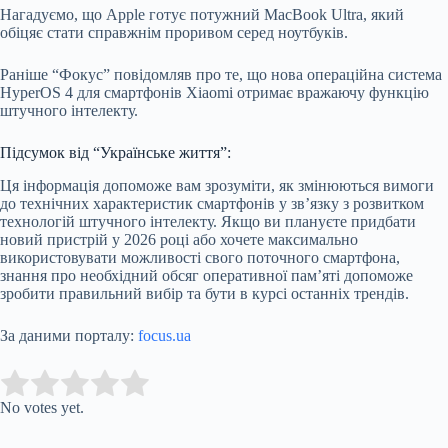
Нагадуємо, що Apple готує потужний MacBook Ultra, який
обіцяє стати справжнім проривом серед ноутбуків.
Раніше “Фокус” повідомляв про те, що нова операційна система
HyperOS 4 для смартфонів Xiaomi отримає вражаючу функцію
штучного інтелекту.
Підсумок від “Українське життя”:
Ця інформація допоможе вам зрозуміти, як змінюються вимоги
до технічних характеристик смартфонів у зв’язку з розвитком
технологій штучного інтелекту. Якщо ви плануєте придбати
новий пристрій у 2026 році або хочете максимально
використовувати можливості свого поточного смартфона,
знання про необхідний обсяг оперативної пам’яті допоможе
зробити правильний вибір та бути в курсі останніх трендів.
За даними порталу:
focus.ua
Submit Rating
Rate this item:
No votes yet.