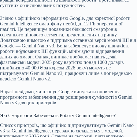
суттєвих обчислювальних потужностей.
Згідно з офіційною інформацією Google, для коректної роботи
Gemini Intelligence смартфону необхідні 12 ГБ оперативної
пам’яті. Це перевищує показники більшості смартфонів
середнього цінового сегмента, представлених на ринку.
Додатковою вимогою є підтримка останньої версії моделі ШІ від
Google — Gemini Nano v3. Вона забезпечує високу швидкість
роботи вбудованих ШІ-функцій, мінімізуючи відправлення
даних до хмари. Однак, виникає проблема: навіть деякі
флагманські моделі 2025 року вартістю понад 1000 доларів
(приблизно 40 000 ₴ за курсом 2026 року) можуть не
підтримувати Gemini Nano v3, працюючи лише з попередньою
версією Gemini Nano v2.
Наразі невідомо, чи планує Google випускати оновлення
програмного забезпечення для розширення сумісності з Gemini
Nano v3 для цих пристроїв.
Які Смартфони Забезпечать Роботу Gemini Intelligence?
Список пристроїв, що офіційно підтримуватимуть Gemini Nano
v3 та Gemini Intelligence, переважно складається з моделей,
випущених у 2026 році. Станом на сьогодні, підтверджено