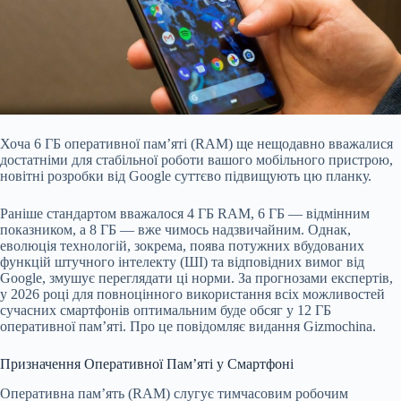
Хоча 6 ГБ оперативної пам’яті (RAM) ще нещодавно вважалися
достатніми для стабільної роботи вашого мобільного пристрою,
новітні розробки від Google суттєво підвищують цю планку.
Раніше стандартом вважалося 4 ГБ RAM, 6 ГБ — відмінним
показником, а 8 ГБ — вже чимось надзвичайним. Однак,
еволюція технологій, зокрема, поява потужних вбудованих
функцій штучного інтелекту (ШІ) та відповідних вимог від
Google, змушує переглядати ці норми. За прогнозами експертів,
у 2026 році для повноцінного використання всіх можливостей
сучасних смартфонів оптимальним буде обсяг у 12 ГБ
оперативної пам’яті. Про це повідомляє видання Gizmochina.
Призначення Оперативної Пам’яті у Смартфоні
Оперативна пам’ять (RAM) слугує тимчасовим робочим