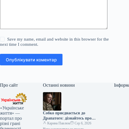
Save my name, email and website in this browser for the
next time I comment.
Опублікувати коментар
Про сайт
Останні новини
Інформ
«Українське
життя» —
Собко приєднається до
портал про
Драпатого: дізнайтесь про
різні грані
нового заступника
Карина Павлюк
Сер 6, 2026
буденності