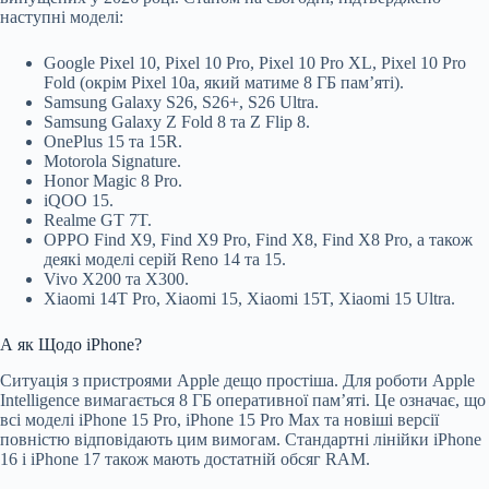
наступні моделі:
Google Pixel 10, Pixel 10 Pro, Pixel 10 Pro XL, Pixel 10 Pro
Fold (окрім Pixel 10a, який матиме 8 ГБ пам’яті).
Samsung Galaxy S26, S26+, S26 Ultra.
Samsung Galaxy Z Fold 8 та Z Flip 8.
OnePlus 15 та 15R.
Motorola Signature.
Honor Magic 8 Pro.
iQOO 15.
Realme GT 7T.
OPPO Find X9, Find X9 Pro, Find X8, Find X8 Pro, а також
деякі моделі серій Reno 14 та 15.
Vivo X200 та X300.
Xiaomi 14T Pro, Xiaomi 15, Xiaomi 15T, Xiaomi 15 Ultra.
А як Щодо iPhone?
Ситуація з пристроями Apple дещо простіша. Для роботи Apple
Intelligence вимагається 8 ГБ оперативної пам’яті. Це означає, що
всі моделі iPhone 15 Pro, iPhone 15 Pro Max та новіші версії
повністю відповідають цим вимогам. Стандартні лінійки iPhone
16 і iPhone 17 також мають достатній обсяг RAM.