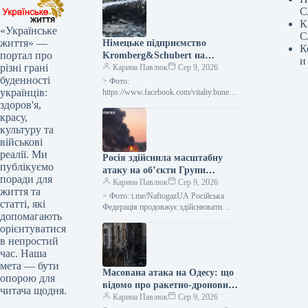
С
К
«Українське
С
життя» —
Німецьке підприємство
К
портал про
Kromberg&Schubert на
и
різні грані
Житомирщині припинило
Карина Павлюк
Сер 9, 2026
буденності
діяльність через обстріл
> Фото:
українців:
Росією
https://www.facebook.com/vitaliy.bunech
ko Підприємство “Кромберг енд
здоров'я,
Шуберт Житомир” (село Оліївка,
красу,
Житомирський район, Житомирська
культуру та
область), що належить німецькому
військові
виробнику комплектуючих для…
реалії. Ми
Росія здійснила масштабну
публікуємо
атаку на об’єкти Групи
поради для
“Нафтогаз” у межах усієї
Карина Павлюк
Сер 9, 2026
життя та
держави
> Фото: t.me/NaftogazUA Російська
статті, які
Федерація продовжує здійснювати
допомагають
потужні атаки на підприємства, що
орієнтуватися
належать до Групи “Нафтогаз”: за
в непростий
період, що не…
час. Наша
мета — бути
Масована атака на Одесу: що
опорою для
відомо про ракетно-дроновий
читача щодня.
удар
Карина Павлюк
Сер 9, 2026