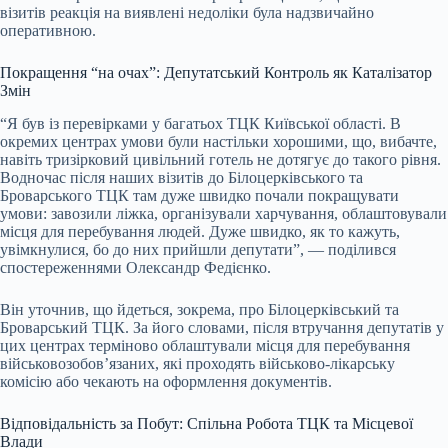
візитів реакція на виявлені недоліки була надзвичайно
оперативною.
Покращення “на очах”: Депутатський Контроль як Каталізатор
Змін
“Я був із перевірками у багатьох ТЦК Київської області. В
окремих центрах умови були настільки хорошими, що, вибачте,
навіть тризірковий цивільний готель не дотягує до такого рівня.
Водночас після наших візитів до Білоцерківського та
Броварського ТЦК там дуже швидко почали покращувати
умови: завозили ліжка, організували харчування, облаштовували
місця для перебування людей. Дуже швидко, як то кажуть,
увімкнулися, бо до них прийшли депутати”, — поділився
спостереженнями Олександр Федієнко.
Він уточнив, що йдеться, зокрема, про Білоцерківський та
Броварський ТЦК. За його словами, після втручання депутатів у
цих центрах терміново облаштували місця для перебування
військовозобов’язаних, які проходять військово-лікарську
комісію або чекають на оформлення документів.
Відповідальність за Побут: Спільна Робота ТЦК та Місцевої
Влади