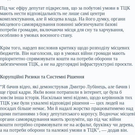
Під час ефіру депутат підкреслив, що за побутові умови в ТЦК
мають нести відповідальність не лише самі центри
комплектування, але й місцева влада. На його думку, органи
місцевого самоврядування повинні забезпечувати базові
потреби громадян, включаючи місця для сну та харчування,
особливо в умовах воєнного стану.
Крім того, нардеп висловив критику щодо розподілу місцевих
бюджетів. Він наголосив, що в умовах війни громади мають
пріоритетно спрямовувати кошти на потреби оборони та
забезпечення ТЦК, а не на другорядні інфраструктурні проєкти.
Корупційні Ризики та Системні Рішення
“Я бачив відео, які демонстрував Дмитро Лубінець, але бачив і
ще гірші кадри. Якби вони потрапили в інтернет, це була б
зовсім інша історія. Наскільки мені відомо, щодо керівників тих
ТЦК уже були ухвалені відповідні рішення — цих людей на
посадах більше немає. Ми й надалі жорстко працюватимемо над
цими питаннями з боку депутатського корпусу. Водночас місцеві
органи самоврядування мають зрозуміти, що під час війни
кошти потрібно спрямовувати не на асфальт, бруківку чи дерева,
а на потреби оборони та належні умови в ТЦК”, — додав він.