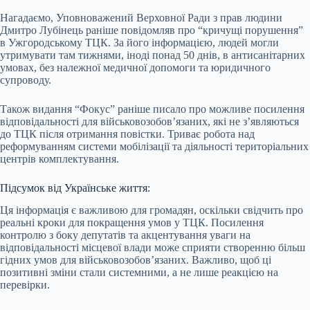
Нагадаємо, Уповноважений Верховної Ради з прав людини
Дмитро Лубінець раніше повідомляв про “кричущі порушення”
в Ужгородському ТЦК. За його інформацією, людей могли
утримувати там тижнями, іноді понад 50 днів, в антисанітарних
умовах, без належної медичної допомоги та юридичного
супроводу.
Також видання “Фокус” раніше писало про можливе посилення
відповідальності для військовозобов’язаних, які не з’являються
до ТЦК після отримання повістки. Триває робота над
реформуванням системи мобілізації та діяльності територіальних
центрів комплектування.
Підсумок від Українське життя:
Ця інформація є важливою для громадян, оскільки свідчить про
реальні кроки для покращення умов у ТЦК. Посилення
контролю з боку депутатів та акцентування уваги на
відповідальності місцевої влади може сприяти створенню більш
гідних умов для військовозобов’язаних. Важливо, щоб ці
позитивні зміни стали системними, а не лише реакцією на
перевірки.