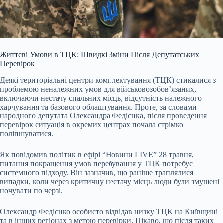
Життєві Умови в ТЦК: Швидкі Зміни Після Депутатських
Перевірок
Деякі територіальні центри комплектування (ТЦК) стикалися з
проблемою неналежних умов для військовозобов’язаних,
включаючи нестачу спальних місць, відсутність належного
харчування та базового облаштування. Проте, за словами
народного депутата Олександра Федієнка, після проведення
перевірок ситуація в окремих центрах почала стрімко
поліпшуватися.
Як повідомив політик в ефірі “Новини LIVE” 28 травня,
питання покращення умов перебування у ТЦК потребує
системного підходу. Він зазначив, що раніше траплялися
випадки, коли через критичну нестачу місць люди були змушені
ночувати по черзі.
Олександр Федієнко особисто відвідав низку ТЦК на Київщині
та в інших регіонах з метою перевірки. Цікаво, що після таких