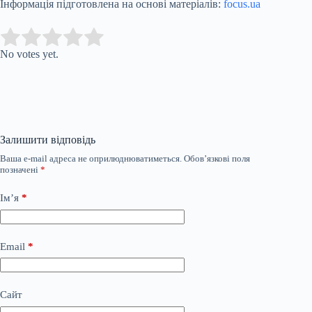
Інформація підготовлена на основі матеріалів:
focus.ua
Submit Rating
Rate this item:
No votes yet.
Залишити відповідь
Ваша e-mail адреса не оприлюднюватиметься.
Обов’язкові поля
позначені
*
Ім’я
*
Email
*
Сайт