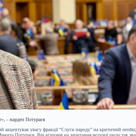
т», – нардеп Потураєв
ий акцентував увагу фракції “Слуги народу” на критичній необх
Микита Потураєв. Він відповів на запитання ведучої щодо так зв