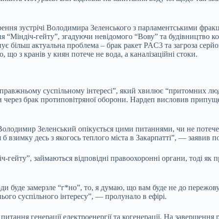
ворення зустрічі Володимира Зеленського з парламентськими фрак
 “Міндіч-гейту”, згадуючи невідомого “Вову” та будівництво ко
снує більш актуальна проблема – брак ракет PAC3 та загроза сер
, що з кранів у киян потече не вода, а каналізаційні стоки.
правжньому суспільному інтересі”, який хвилює “притомних люде
ами через брак протиповітряної оборони. Нардеп висловив припу
нів. Володимир Зеленський опікується цими питаннями, чи не поте
б взимку десь з якогось теплого міста в Закарпатті”, — заявив п
іч-гейту”, займаються відповідні правоохоронні органи, тоді як
 води буде замерзле “г*но”, то, я думаю, що вам буде не до переж
ого суспільного інтересу”, — пролунало в ефірі.
питання генерації електроенергії та когенерації. На завершення 