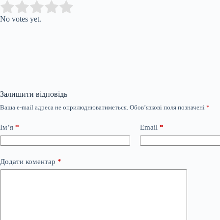
Submit Rating
Rate this item:
No votes yet.
Залишити відповідь
Ваша e-mail адреса не оприлюднюватиметься.
Обов’язкові поля позначені
*
Ім’я
*
Email
*
Додати коментар
*