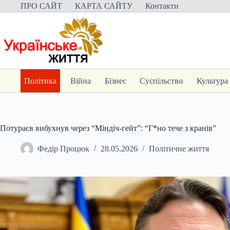
Перейти
ПРО САЙТ
КАРТА САЙТУ
Контакти
до
вмісту
Політика
Війна
Бізнес
Суспільство
Культура
Потураєв вибухнув через “Міндіч-гейт”: “Г*но тече з кранів”
Федір Процюк
28.05.2026
Політичне життя