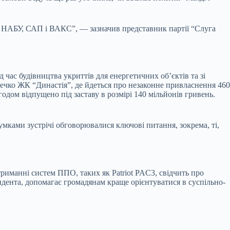
я: НАБУ, САП і ВАКС”, — зазначив представник партії “Слуга
час будівництва укриттів для енергетичних об’єктів та зі
ечко ЖК “Династія”, де йдеться про незаконне привласнення 460
годом відпущено під заставу в розмірі 140 мільйонів гривень.
умками зустрічі обговорювалися ключові питання, зокрема, ті,
риманні систем ППО, таких як Patriot PAC3, свідчить про
зидента, допомагає громадянам краще орієнтуватися в суспільно-