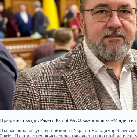
Пріоритети влади: Ракети Patriot PAC3 важливіші за «Міндіч-гей
Під час робочої зустрічі президент України Володимир Зеленськ
Patriot. Ця тема є першочерговою, наголосив народний депутат 