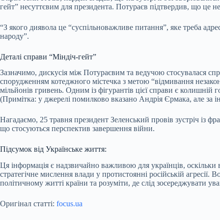
гейт” несуттєвим для президента. Потураєв підтвердив, що це не
“З якого диявола це “суспільноважливе питання”, яке треба адр
народу”.
Деталі справи “Міндіч-гейт”
Зазначимо, дискусія між Потураєвим та ведучою стосувалася спра
спорудженням котеджного містечка з метою “відмивання незаконн
мільйонів гривень. Одним із фігурантів цієї справи є колишній г
(Примітка: у джерелі помилково вказано Андрія Єрмака, але за і
Нагадаємо, 25 травня президент Зеленський провів зустріч із ф
що стосуються перспектив завершення війни.
Підсумок від Українське життя:
Ця інформація є надзвичайно важливою для українців, оскільки 
стратегічне мислення влади у протистоянні російській агресії. 
політичному житті країни та розуміти, де слід зосереджувати ува
Оригінал статті:
focus.ua