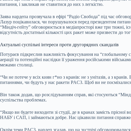
питання, і закликав не ставитися до них з легкістю.
Заява нардепа прозвучала в ефірі “Радіо Свобода” під час обго
Лазур поцікавилася, чи порушувалося перед президентом питання
“Міндіч-гейту” обговорюється в медіапросторі вже три тижні, і
відсутність достатньої кількості цих ракет може призвести до того
Актуальні суспільні інтереси проти другорядних скандалів
Потураєв підкреслив важливість фокусування на “глобальному с
аерації та потенційні наслідки її ураження російськими військ
межами столиці.
“Чи не потече у всіх киян г*но з кранів: не з унітазів, а з кра
питаннями, чи будуть у нас ракети PAC3. Щоб ви не посміхалися 
Він також додав, що розслідуванням справ, які стосуються “Мінд
суспільства проблемах.
“Якщо ви будете виходити зі студії, де в кранах замість прісної
НАБУ і САП, і займаються добре. Нас цікавили питання справжнь
Окрім теми PAC3, нардеп згадав, що на зустрічі обговорювалися 