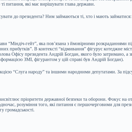
 ті питання, які має вирішувати глава держави.
есувати до президента? Ним займаються ті, хто і мають займатис
ви “Міндіч-гейт”, яка пов’язана з ймовірними розкраданнями під 
их прибутків”. В контексті “відмивання” фігурує котеджне міст
олова Офісу президента Андрій Богдан, якого було затримано, а з
нформацією ЗМІ, фігурантом у цій справі був Андрій Богдан).
ракцією “Слуга народу” та іншими народними депутатами. За підс
висвітлює пріоритети державної безпеки та оборони. Фокус на от
Водночас, розуміння того, які питання є першочерговими для пре
гу громадськості.