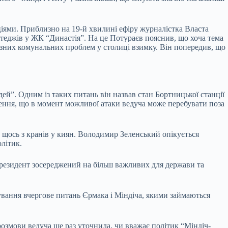
ціями. Приблизно на 19-й хвилині ефіру журналістка Власта
теджів у ЖК “Династія”. На це Потураєв пояснив, що хоча тема
йозних комунальних проблем у столиці взимку. Він попередив, що
й”. Одним із таких питань він назвав стан Бортницької станції
щення, що в момент можливої атаки ведуча може перебувати поза
че щось з кранів у киян. Володимир Зеленський опікується
олітик.
 президент зосереджений на більш важливих для держави та
овування вчергове питань Єрмака і Міндіча, якими займаються
розмови ведуча ще раз уточнила, чи вважає політик “Міндіч-