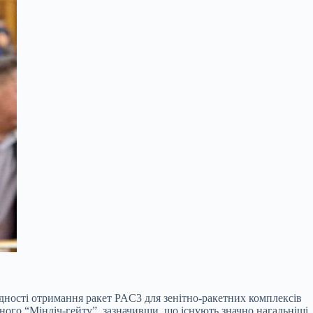
ідності отримання ракет PAC3 для зенітно-ракетних комплексів
аного “Міндіч-гейту”, зазначивши, що існують значно нагальніші