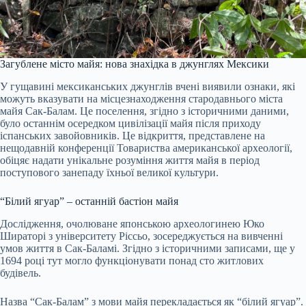
Загублене місто майя: нова знахідка в джунглях Мексики
У гущавині мексиканських джунглів вчені виявили ознаки, які
можуть вказувати на місцезнаходження стародавнього міста
майя Сак-Балам. Це поселення, згідно з історичними даними,
було останнім осередком цивілізації майя після приходу
іспанських завойовників. Це відкриття, представлене на
нещодавній конференції Товариства американської археології,
обіцяє надати унікальне розуміння життя майя в період
поступового занепаду їхньої великої культури.
“Білий ягуар” – останній бастіон майя
Дослідження, очолюване японською археологинею Юко
Шираторі з університету Ріссьо, зосереджується на вивченні
умов життя в Сак-Баламі. Згідно з історичними записами, ще у
1694 році тут могло функціонувати понад сто житлових
будівель.
Назва “Сак-Балам” з мови майя перекладається як “білий ягуар”.