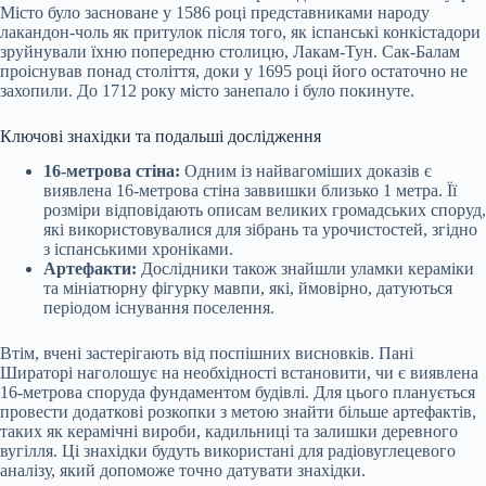
Місто було засноване у 1586 році представниками народу
лакандон-чоль як притулок після того, як іспанські конкістадори
зруйнували їхню попередню столицю, Лакам-Тун. Сак-Балам
проіснував понад століття, доки у 1695 році його остаточно не
захопили. До 1712 року місто занепало і було покинуте.
Ключові знахідки та подальші дослідження
16-метрова стіна:
Одним із найвагоміших доказів є
виявлена 16-метрова стіна заввишки близько 1 метра. Її
розміри відповідають описам великих громадських споруд,
які використовувалися для зібрань та урочистостей, згідно
з іспанськими хроніками.
Артефакти:
Дослідники також знайшли уламки кераміки
та мініатюрну фігурку мавпи, які, ймовірно, датуються
періодом існування поселення.
Втім, вчені застерігають від поспішних висновків. Пані
Шираторі наголошує на необхідності встановити, чи є виявлена
16-метрова споруда фундаментом будівлі. Для цього планується
провести додаткові розкопки з метою знайти більше артефактів,
таких як керамічні вироби, кадильниці та залишки деревного
вугілля. Ці знахідки будуть використані для радіовуглецевого
аналізу, який допоможе точно датувати знахідки.