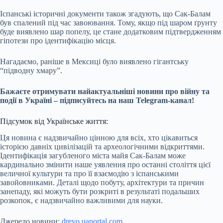
Іспанські історичні документи також згадують, що Сак-Балам
був спалений під час завоювання. Тому, якщо під шаром ґрунту
буде виявлено шар попелу, це стане додатковим підтвердженням
гіпотези про ідентифікацію місця.
Нагадаємо, раніше в Мексиці було виявлено гігантську
“підводну хмару”.
Бажаєте отримувати найактуальніші новини про війну та
події в Україні – підписуйтесь на наш Telegram-канал!
Підсумок від Українське життя:
Ця новина є надзвичайно цінною для всіх, хто цікавиться
історією давніх цивілізацій та археологічними відкриттями.
Ідентифікація загубленого міста майя Сак-Балам може
кардинально змінити наше уявлення про останні століття цієї
величної культури та про її взаємодію з іспанськими
завойовниками. Деталі щодо побуту, архітектури та причин
занепаду, які можуть бути розкриті в результаті подальших
розкопок, є надзвичайно важливими для науки.
Джерело новини:
drevo.uaportal.com