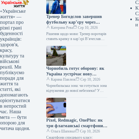
С
К
«Українське
С
життя» —
Тренер Богодєлов завершив
К
портал про
футбольну кар’єру через
и
різні грані
штраф за спілкування
Катерина Рева
Сер 10, 2026
буденності
російською
Рішення щодо мови: Тренер воротарів
українців:
ставить крапку в кар’єрі В’ячеслав
Богодєлов, відомий тренер воротарів
здоров'я,
футбольного клубу “Діназ”, прийняв
красу,
несподіване рішення…
культуру та
військові
реалії. Ми
Чорнобиль готує оборону: як
публікуємо
Україна зустрічає нову
поради для
загрозу з РФ
Карина Павлюк
Сер 10, 2026
життя та
Чорнобильська зона: чи готується зона
статті, які
відчуження до нової небезпеки? У
допомагають
2022 році російські загарбники
орієнтуватися
тимчасово захопили Чорнобильську
в непростий
АЕС, облаштувавши позиції…
час. Наша
мета — бути
Pixel, Redmagic, OnePlus: як
опорою для
три флагманські смартфони
читача щодня.
заощадять твій бюджет
Ольга Шаповал
Сер 10, 2026
Смартфони середнього класу: