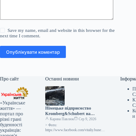
Save my name, email and website in this browser for the
next time I comment.
Опублікувати коментар
Про сайт
Останні новини
Інформ
П
С
К
«Українське
С
життя» —
Німецьке підприємство
К
портал про
Kromberg&Schubert на
и
різні грані
Житомирщині припинило
Карина Павлюк
Сер 9, 2026
буденності
діяльність через обстріл
> Фото:
українців:
Росією
https://www.facebook.com/vitaliy.bunech
ko Підприємство “Кромберг енд
здоров'я,