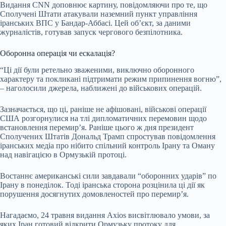
Видання CNN доповнює картину, повідомляючи про те, що
Сполучені Штати атакували наземний пункт управління
іранських ВПС у Бандар-Аббасі. Цей об’єкт, за даними
журналістів, готував запуск чергового безпілотника.
Оборонна операція чи ескалація?
“Ці дії були ретельно зваженими, виключно оборонного
характеру та покликані підтримати режим припинення вогню”,
– наголосили джерела, наближені до військових операцій.
Зазначається, що ці, раніше не афішовані, військові операції
США розгорнулися на тлі дипломатичних перемовин щодо
встановлення перемир’я. Раніше цього ж дня президент
Сполучених Штатів Дональд Трамп спростував повідомлення
іранських медіа про нібито спільний контроль Ірану та Оману
над навігацією в Ормузькій протоці.
Востаннє американські сили завдавали “оборонних ударів” по
Ірану в понеділок. Тоді іранська сторона розцінила ці дії як
порушення досягнутих домовленостей про перемир’я.
Нагадаємо, 24 травня видання Axios висвітлювало умови, за
яких Іран готовий відкрити Ормузьку протоку для