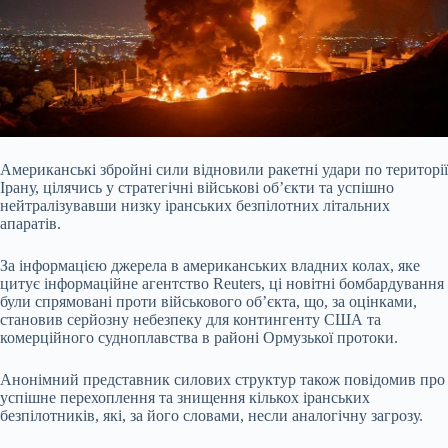
Американські збройні сили відновили ракетні удари по території
Ірану, цілячись у стратегічні військові об’єкти та успішно
нейтралізувавши низку іранських безпілотних літальних
апаратів.
За інформацією джерела в американських владних колах, яке
цитує інформаційне агентство Reuters, ці новітні бомбардування
були спрямовані проти військового об’єкта, що, за оцінками,
становив серйозну небезпеку для контингенту США та
комерційного судноплавства в районі Ормузької протоки.
Анонімний представник силових структур також повідомив про
успішне перехоплення та знищення кількох іранських
безпілотників, які, за його словами, несли аналогічну загрозу.