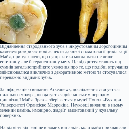
Віднайдення стародавнього зуба з інкрустованим дорогоцінним
каменем розкриває нові аспекти давньої стоматології цивілізації
Майя, припускаючи, що ця практика могла мати не лише
естетичну, але й терапевтичну мету. Це відкриття ставить під
сумнів загальноприйняте уявлення про те, що подібні втручання
здійснювалися виключно з декоративною метою та стосувалися
переважно видимих зубів.
За інформацією видання Arkeonews, дослідження стосується
нижнього моляра, що датується доіспанським періодом
цивілізації Майя. Зразок зберігається у музеї Пополь-Вух при
Університеті Франсіско Маррокіна. Науковці виявили в ньому
зелений камінь, ймовірно, жадеїт, вмонтований у жувальну
поверхню.
На відміну від раніше відомих випадків, коли майя прикрашали