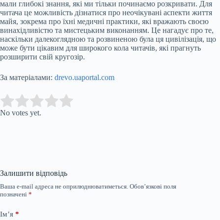
мали глибокі знання, які ми тільки починаємо розкривати. Для
читача це можливість дізнатися про неочікувані аспекти життя
майя, зокрема про їхні медичні практики, які вражають своєю
винахідливістю та мистецьким виконанням. Це нагадує про те,
наскільки далекоглядною та розвиненою була ця цивілізація, що
може бути цікавим для широкого кола читачів, які прагнуть
розширити свій кругозір.
За матеріалами:
drevo.uaportal.com
Submit Rating
Rate this item:
No votes yet.
Залишити відповідь
Ваша e-mail адреса не оприлюднюватиметься.
Обов’язкові поля
позначені
*
Ім’я
*