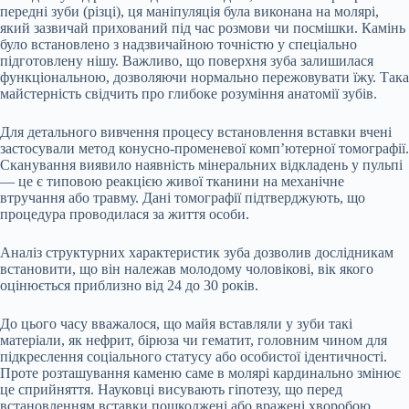
передні зуби (різці), ця маніпуляція була виконана на молярі,
який зазвичай прихований під час розмови чи посмішки. Камінь
було встановлено з надзвичайною точністю у спеціально
підготовлену нішу. Важливо, що поверхня зуба залишилася
функціональною, дозволяючи нормально пережовувати їжу. Така
майстерність свідчить про глибоке розуміння анатомії зубів.
Для детального вивчення процесу встановлення вставки вчені
застосували метод конусно-променевої комп’ютерної томографії.
Сканування виявило наявність мінеральних відкладень у пульпі
— це є типовою реакцією живої тканини на механічне
втручання або травму. Дані томографії підтверджують, що
процедура проводилася за життя особи.
Аналіз структурних характеристик зуба дозволив дослідникам
встановити, що він належав молодому чоловікові, вік якого
оцінюється приблизно від 24 до 30 років.
До цього часу вважалося, що майя вставляли у зуби такі
матеріали, як нефрит, бірюза чи гематит, головним чином для
підкреслення соціального статусу або особистої ідентичності.
Проте розташування каменю саме в молярі кардинально змінює
це сприйняття. Науковці висувають гіпотезу, що перед
встановленням вставки пошкоджені або вражені хворобою