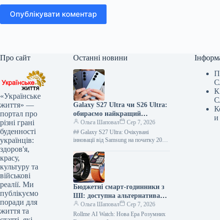
Опублікувати коментар
Про сайт
Останні новини
Інформ
П
С
К
«Українське
С
життя» —
Galaxy S27 Ultra чи S26 Ultra:
К
портал про
обираємо найкращий
и
різні грані
флагман Samsung на 2026 рік
Ольга Шаповал
Сер 7, 2026
буденності
## Galaxy S27 Ultra: Очікувані
українців:
інновації від Samsung на початку 2027
року На початку 20
здоров'я,
красу,
культуру та
військові
реалії. Ми
Бюджетні смарт-годинники з
публікуємо
ШІ: доступна альтернатива
поради для
Apple Watch вже тут
Ольга Шаповал
Сер 7, 2026
життя та
Rollme AI Watch: Нова Ера Розумних
статті, які