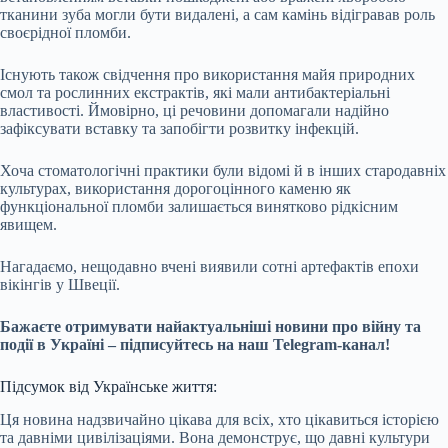
тканини зуба могли бути видалені, а сам камінь відігравав роль
своєрідної пломби.
Існують також свідчення про використання майя природних
смол та рослинних екстрактів, які мали антибактеріальні
властивості. Ймовірно, ці речовини допомагали надійно
зафіксувати вставку та запобігти розвитку інфекцій.
Хоча стоматологічні практики були відомі й в інших стародавніх
культурах, використання дорогоцінного каменю як
функціональної пломби залишається винятково рідкісним
явищем.
Нагадаємо, нещодавно вчені виявили сотні артефактів епохи
вікінгів у Швеції.
Бажаєте отримувати найактуальніші новини про війну та
події в Україні – підписуйтесь на наш Telegram-канал!
Підсумок від Українське життя:
Ця новина надзвичайно цікава для всіх, хто цікавиться історією
та давніми цивілізаціями. Вона демонструє, що давні культури