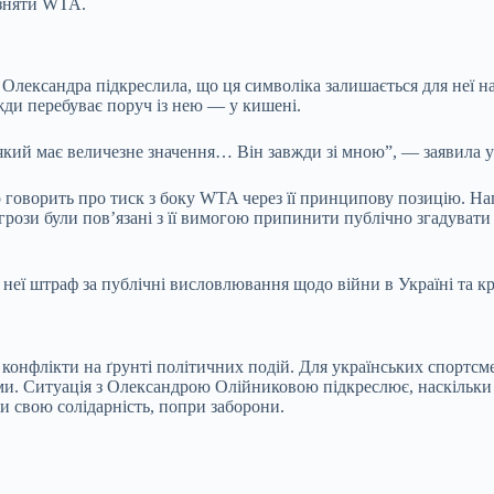
 зняти WTA.
 Олександра підкреслила, що ця символіка залишається для неї 
вжди перебуває поруч із нею — у кишені.
, який має величезне значення… Він завжди зі мною”, — заявила 
 говорить про тиск з боку WTA через її принципову позицію. На
ози були пов’язані з її вимогою припинити публічно згадувати р
еї штраф за публічні висловлювання щодо війни в Україні та кри
 конфлікти на ґрунті політичних подій. Для українських спортсм
и. Ситуація з Олександрою Олійниковою підкреслює, наскільки 
и свою солідарність, попри заборони.