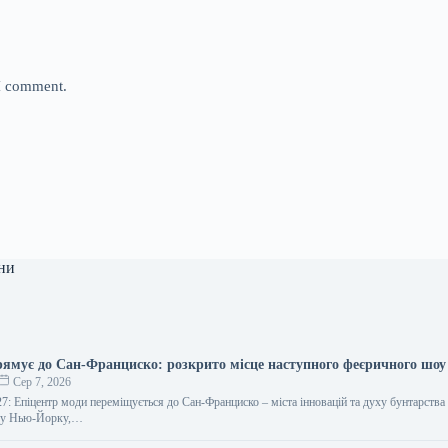
 I comment.
ни
рямує до Сан-Франциско: розкрито місце наступного феєричного шоу
Сер 7, 2026
7: Епіцентр моди переміщується до Сан-Франциско – міста інновацій та духу бунтарства
в у Нью-Йорку,…