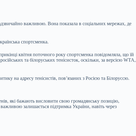
надзвичайно важливою. Вона показала в соціальних мережах, де
українська спортсменка.
прикінці квітня поточного року спортсменка повідомляла, що їй
осійських та білоруських тенісисток, оскільки, за версією WTA,
тику на адресу тенісистів, пов’язаних з Росією та Білоруссю.
енів, які бажають висловити свою громадянську позицію,
важливою залишається підтримка України, навіть через