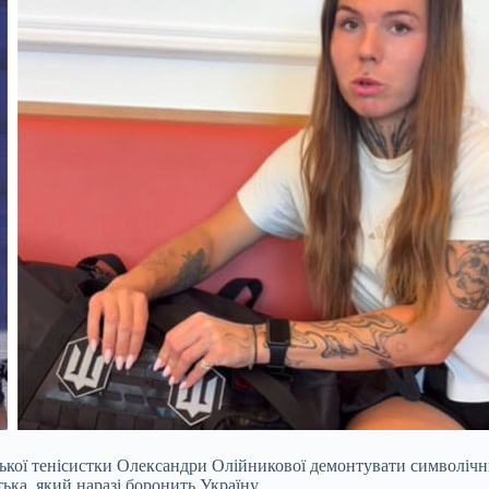
кої тенісистки Олександри Олійникової демонтувати символічний 
ька, який наразі боронить Україну.