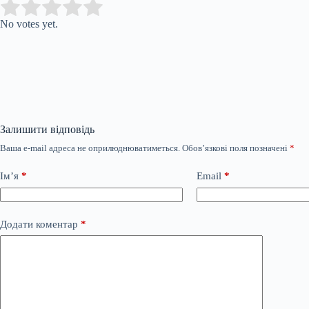
Submit Rating
Rate this item:
No votes yet.
Залишити відповідь
Ваша e-mail адреса не оприлюднюватиметься.
Обов’язкові поля позначені
*
Ім’я
*
Email
*
Додати коментар
*