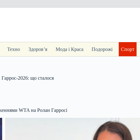
Техно
Здоров’я
Мода і Краса
Подорожі
Спорт
 Гаррос-2026: що сталося
еженнями WTA на Ролан Гарросі