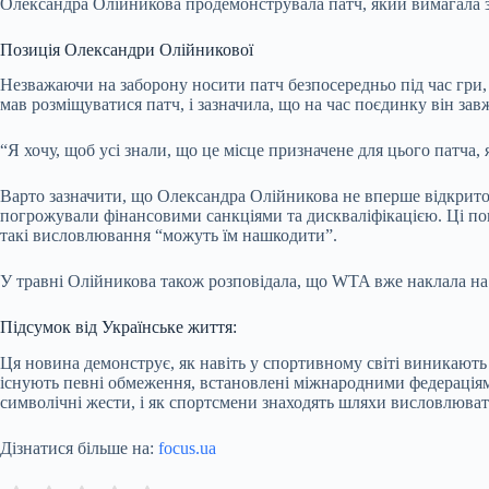
Олександра Олійникова продемонструвала патч, який вимагала
Позиція Олександри Олійникової
Незважаючи на заборону носити патч безпосередньо під час гри,
мав розміщуватися патч, і зазначила, що на час поєдинку він за
“Я хочу, щоб усі знали, що це місце призначене для цього патча
Варто зазначити, що Олександра Олійникова не вперше відкрито
погрожували фінансовими санкціями та дискваліфікацією. Ці погр
такі висловлювання “можуть їм нашкодити”.
У травні Олійникова також розповідала, що WTA вже наклала на н
Підсумок від Українське життя:
Ця новина демонструє, як навіть у спортивному світі виникають
існують певні обмеження, встановлені міжнародними федераціям
символічні жести, і як спортсмени знаходять шляхи висловлюват
Дізнатися більше на:
focus.ua