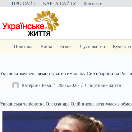
Перейти
ПРО САЙТ
КАРТА САЙТУ
Контакти
до
вмісту
Політика
Війна
Бізнес
Суспільство
Культура
Українка змушена демонтувати символіку Сил оборони на Ролан
Катерина Рева
28.05.2026
Спортивне життя
Українська тенісистка Олександра Олійникова зіткнулася з обм