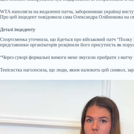
WTA наполягла на видаленні патча, заборонивши українці виступ
Про цей інцидент повідомила сама Олександра Олійникова на свої
Деталі інциденту
Спортсменка уточнила, що йдеться про військовий патч “Полку К
представники організаторів розцінили його присутність як пор
“Через суворі формальні вимоги мене змусили прибрати з матчу
Тенісистка наголосила, що люди, яким належить цей символ, зара