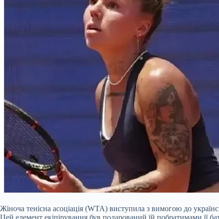
Жіноча тенісна асоціація (WTA) виступила з вимогою до українсь
Цей елемент екіпірування був подарований їй побратимами її бат