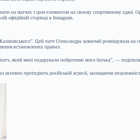
ати на матчах з цим елементом на своєму спортивному одязі. Орг
й офіційній сторінці в Instagram.
аліновського”. Цей патч Олександра зазвичай розміщувала на св
ушення встановлених правил.
 патч, який мені подарували побратими мого батька”, — поділил
з активно протидіють російській агресії, захищаючи незалежніст