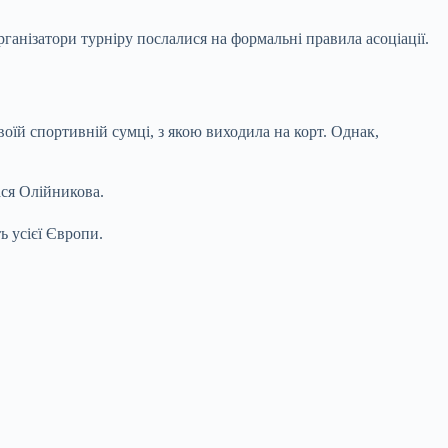
анізатори турніру послалися на формальні правила асоціації.
оїй спортивній сумці, з якою виходила на корт. Однак,
ася Олійникова.
ь усієї Європи.