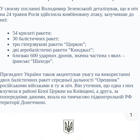
У своєму посланні Володимир Зеленський деталізував, що в ніч
на 24 травня Росія здійснила комбіновану атаку, залучивши до
неї:
54 крилаті ракети;
30 балістичних ракет;
три гіперзвукові ракети “Циркон”;
дві аеробалістичні ракети “Кинджал”;
близько 600 ударних дронів, значна частина з яких –
іранські “Шахеди”.
Президент України також акцентував увагу на використанні
двох балістичних ракет середньої дальності “Орешник”
російськими військами в ту ж ніч. Він уточнив, що одна з них
влучила в районі Білої Церкви на Київщині, а друга, за
попередніми даними, впала на тимчасово підконтрольній РФ
території Донеччини.