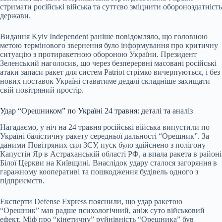
стримати російські війська та суттєво зміцнити обороноздатність
держави.
Видання Kyiv Independent раніше повідомляло, що головною
метою термінового звернення було інформування про критичну
ситуацію з протиракетною обороною України. Президент
Зеленський наголосив, що через безперервні масовані російські
атаки запаси ракет для систем Patriot стрімко вичерпуються, і без
нових поставок Україні ставатиме дедалі складніше захищати
свій повітряний простір.
Удар “Орешником” по Україні 24 травня: деталі та аналіз
Нагадаємо, у ніч на 24 травня російські війська випустили по
Україні балістичну ракету середньої дальності “Орешник”. За
даними Повітряних сил ЗСУ, пуск було здійснено з полігону
Капустін Яр в Астраханській області РФ, а впала ракета в районі
Білої Церкви на Київщині. Внаслідок удару сталося загоряння в
гаражному кооперативі та пошкодження будівель одного з
підприємств.
Експерти Defense Express пояснили, що удар ракетою
“Орешник” мав радше психологічний, аніж суто військовий
ефект. Міф про “кінетичну” руйнівність “Орешника” був