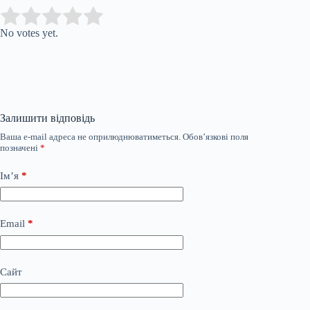
Submit Rating
Rate this item:
No votes yet.
Залишити відповідь
Ваша e-mail адреса не оприлюднюватиметься.
Обов’язкові поля
позначені
*
Ім’я
*
Email
*
Сайт