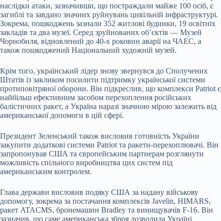
наслідки атаки, зазначивши, що постраждали майже 100 осіб, є
загиблі та завдано значних руйнувань цивільній інфраструктурі.
Зокрема, пошкоджень зазнали 352 житлові будинки, 19 освітніх
закладів та два музеї. Серед зруйнованих об’єктів — Музей
Чорнобиля, відновлений до 40-х роковин аварії на ЧАЕС, а
також пошкоджений Національний художній музей.
Крім того, український лідер знову звернувся до Сполучених
Штатів із закликом посилити підтримку української системи
протиповітряної оборони. Він підкреслив, що комплекси Patriot є
найбільш ефективним засобом перехоплення російських
балістичних ракет, а Україна наразі значною мірою залежить від
американської допомоги в цій сфері.
Президент Зеленський також висловив готовність України
закупити додаткові системи Patriot та ракети-перехоплювачі. Він
запропонував США та європейським партнерам розглянути
можливість спільного виробництва цих систем під
американським контролем.
Глава держави висловив подяку США за надану військову
допомогу, зокрема за постачання комплексів Javelin, HIMARS,
ракет ATACMS, бронемашин Bradley та винищувачів F-16. Він
зазначив, що саме американська зброя дозволила Україні