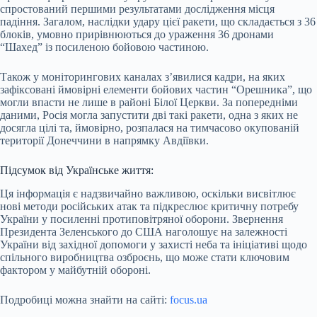
спростований першими результатами дослідження місця
падіння. Загалом, наслідки удару цієї ракети, що складається з 36
блоків, умовно прирівнюються до ураження 36 дронами
“Шахед” із посиленою бойовою частиною.
Також у моніторингових каналах з’явилися кадри, на яких
зафіксовані ймовірні елементи бойових частин “Орешника”, що
могли впасти не лише в районі Білої Церкви. За попередніми
даними, Росія могла запустити дві такі ракети, одна з яких не
досягла цілі та, ймовірно, розпалася на тимчасово окупованій
території Донеччини в напрямку Авдіївки.
Підсумок від Українське життя:
Ця інформація є надзвичайно важливою, оскільки висвітлює
нові методи російських атак та підкреслює критичну потребу
України у посиленні протиповітряної оборони. Звернення
Президента Зеленського до США наголошує на залежності
України від західної допомоги у захисті неба та ініціативі щодо
спільного виробництва озброєнь, що може стати ключовим
фактором у майбутній обороні.
Подробиці можна знайти на сайті:
focus.ua