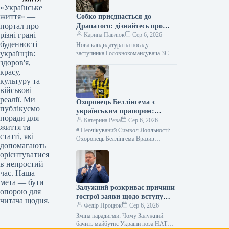
«Українське
життя» —
Собко приєднається до
портал про
Драпатого: дізнайтесь про
різні грані
нового заступника
Карина Павлюк
Сер 6, 2026
буденності
Нова кандидатура на посаду
українців:
заступника Головнокомандувача ЗСУ
Начальник штабу 11 армійського
здоров'я,
корпусу Сергій Собко готується
красу,
обійняти посаду заступника
культуру та
Головнокомандувача Збройними…
військові
реалії. Ми
Охоронець Беллінгема з
публікуємо
українським прапором:
поради для
несподівана зустріч у Мадриді
Катерина Рева
Сер 6, 2026
життя та
# Неочікуваний Символ Лояльності:
статті, які
Охоронець Беллінгема Вразив
допомагають
Тризубом на Руці Півзахисник
орієнтуватися
англійської збірної та зірка
в непростий
мадридського “Реала”, Джуд
Беллінгем, був…
час. Наша
мета — бути
Залужний розкриває причини
опорою для
гострої заяви щодо вступу
читача щодня.
України до НАТО
Федір Процюк
Сер 6, 2026
Зміна парадигми: Чому Залужний
бачить майбутнє України поза НАТО,