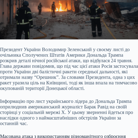
Президент України Володимир Зеленський у своєму листі до
очільника Сполучених Штатів Америки Дональда Трампа
розкрив деталі нічної російської атаки, що відбулася 24 травня.
Глава держави повідомив, що під час цієї атаки Росія застосувала
проти України дві балістичні ракети середньої дальності, які
отримали назву “Орешник”. За словами Президента, одна з цих
ракет уразила ціль на Київщині, тоді як інша впала на тимчасово
окупованій території Донецької області.
Інформацію про лист українського лідера до Дональда Трампа
оприлюднив американський журналіст Барак Равід на своїй
сторінці у соціальній мережі X. У цьому зверненні йдеться про
наслідки одного з наймасштабніших обстрілів України за
останній час.
Масована атака з використанням різноманітного озброєння