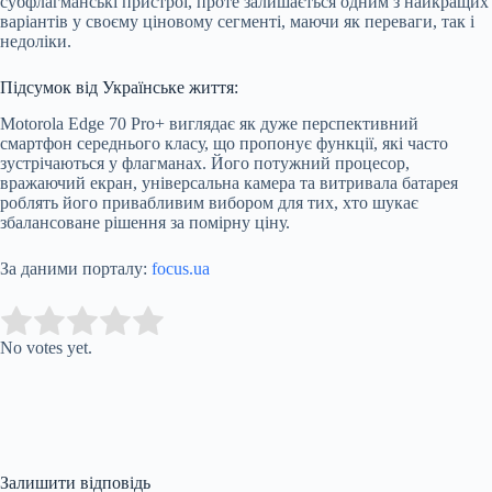
субфлагманські пристрої, проте залишається одним з найкращих
варіантів у своєму ціновому сегменті, маючи як переваги, так і
недоліки.
Підсумок від Українське життя:
Motorola Edge 70 Pro+ виглядає як дуже перспективний
смартфон середнього класу, що пропонує функції, які часто
зустрічаються у флагманах. Його потужний процесор,
вражаючий екран, універсальна камера та витривала батарея
роблять його привабливим вибором для тих, хто шукає
збалансоване рішення за помірну ціну.
За даними порталу:
focus.ua
Submit Rating
Rate this item:
No votes yet.
Залишити відповідь