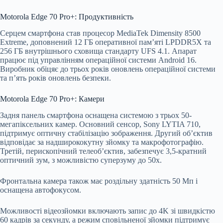
Motorola Edge 70 Pro+: Продуктивність
Серцем смартфона став процесор MediaTek Dimensity 8500
Extreme, доповнений 12 ГБ оперативної пам’яті LPDDR5X та
256 ГБ внутрішнього сховища стандарту UFS 4.1. Апарат
працює під управлінням операційної системи Android 16.
Виробник обіцяє до трьох років оновлень операційної системи
та п’ять років оновлень безпеки.
Motorola Edge 70 Pro+: Камери
Задня панель смартфона оснащена системою з трьох 50-
мегапіксельних камер. Основний сенсор, Sony LYTIA 710,
підтримує оптичну стабілізацію зображення. Другий об’єктив
відповідає за надширококутну зйомку та макрофотографію.
Третій, перископічний телеоб’єктив, забезпечує 3,5-кратний
оптичний зум, з можливістю суперзуму до 50x.
Фронтальна камера також має роздільну здатність 50 Мп і
оснащена автофокусом.
Можливості відеозйомки включають запис до 4K зі швидкістю
60 кадрів за секунду, а режим сповільненої зйомки підтримує