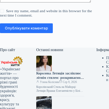
Save my name, email and website in this browser for the
next time I comment.
Опублікувати коментар
Про сайт
Останні новини
Інформ
П
С
К
«Українське
С
життя» —
Королева Летиція засліплює
К
портал про
літнім стилем: розкриваємо
и
різні грані
секрети її наймодніших
Уляна Колісник
Сер 9, 2026
буденності
образів
Королівський Стиль на Майорці:
українців:
Летиція Вражає Елегантністю у Білій
Сукні та Золотих Босоніжках Іспанська
здоров'я,
королівська родина розпочала серпень
красу,
з відпочинку…
культуру та
військові