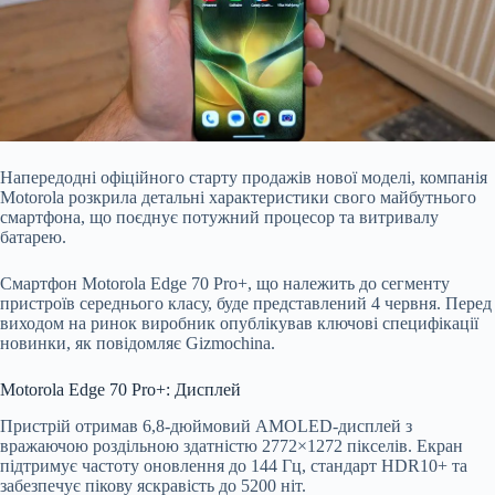
Напередодні офіційного старту продажів нової моделі, компанія
Motorola розкрила детальні характеристики свого майбутнього
смартфона, що поєднує потужний процесор та витривалу
батарею.
Смартфон Motorola Edge 70 Pro+, що належить до сегменту
пристроїв середнього класу, буде представлений 4 червня. Перед
виходом на ринок виробник опублікував ключові специфікації
новинки, як повідомляє Gizmochina.
Motorola Edge 70 Pro+: Дисплей
Пристрій отримав 6,8-дюймовий AMOLED-дисплей з
вражаючою роздільною здатністю 2772×1272 пікселів. Екран
підтримує частоту оновлення до 144 Гц, стандарт HDR10+ та
забезпечує пікову яскравість до 5200 ніт.