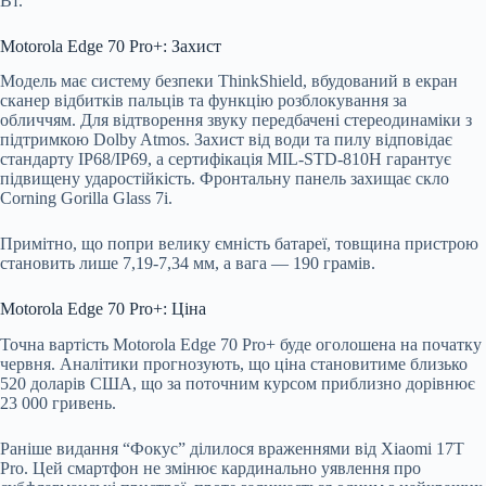
Вт.
Motorola Edge 70 Pro+: Захист
Модель має систему безпеки ThinkShield, вбудований в екран
сканер відбитків пальців та функцію розблокування за
обличчям. Для відтворення звуку передбачені стереодинаміки з
підтримкою Dolby Atmos. Захист від води та пилу відповідає
стандарту IP68/IP69, а сертифікація MIL-STD-810H гарантує
підвищену ударостійкість. Фронтальну панель захищає скло
Corning Gorilla Glass 7i.
Примітно, що попри велику ємність батареї, товщина пристрою
становить лише 7,19-7,34 мм, а вага — 190 грамів.
Motorola Edge 70 Pro+: Ціна
Точна вартість Motorola Edge 70 Pro+ буде оголошена на початку
червня. Аналітики прогнозують, що ціна становитиме близько
520 доларів США, що за поточним курсом приблизно дорівнює
23 000 гривень.
Раніше видання “Фокус” ділилося враженнями від Xiaomi 17T
Pro. Цей смартфон не змінює кардинально уявлення про