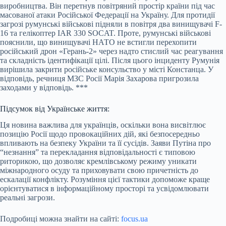
виробництва. Він перетнув повітряний простір країни під час
масованої атаки Російської Федерації на Україну. Для протидії
загрозі румунські військові підняли в повітря два винищувачі F-
16 та гелікоптер IAR 330 SOCAT. Проте, румунські військові
пояснили, що винищувачі НАТО не встигли перехопити
російський дрон «Герань-2» через надто стислий час реагування
та складність ідентифікації цілі. Після цього інциденту Румунія
вирішила закрити російське консульство у місті Констанца. У
відповідь, речниця МЗС Росії Марія Захарова пригрозила
заходами у відповідь. ***
Підсумок від Українське життя:
Ця новина важлива для українців, оскільки вона висвітлює
позицію Росії щодо провокаційних дій, які безпосередньо
впливають на безпеку України та її сусідів. Заяви Путіна про
“незнання” та перекладання відповідальності є типовою
риторикою, що дозволяє кремлівському режиму уникати
міжнародного осуду та приховувати свою причетність до
ескалації конфлікту. Розуміння цієї тактики допоможе краще
орієнтуватися в інформаційному просторі та усвідомлювати
реальні загрози.
Подробиці можна знайти на сайті:
focus.ua