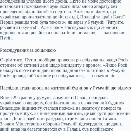
дослідження уламків цього дрона. Ніхто не може достовірно
встановити походження будь-якого літального апарату без
проведення відповідної експертизи. Адже нам відомо, що
українські дрони залітали до Фінляндії, Польщі та країн Балтії.
Перша реакція тоді була такою ж, як зараз у Румунії: “Рятуйте,
росіяни атакують!”. Але згодом з’ясовувалося, що жодного
відношення до російських апаратів це не мало», — наголосив
Путін.
Розслідування за обіцянкою
Окрім того, Путін пообіцяв провести розслідування, якщо Росія
отримає об’єктивні дані щодо інциденту з дроном. «Якщо Росії
нададуть об’єктивні дані щодо падіння безпілотника в Румунії,
Росія проведе об’єктивне розслідування», — зазначив він.
Наслідки атаки дрона на житловий будинок у Румунії: що відомо
Вночі 29 травня у румунському місті Галац, неподалік
українського кордону, безпілотник впав на житловий будинок.
Внаслідок інциденту сталася пожежа на десятому поверсі та
пролунав вибух. За попередніми даними, це міг бути російський
дрон. Двоє людей постраждали, отримавши панічні атаки.
Згодом Міністерство оборони Румунії підтвердило, що дрон,
який впав на багатоповерхівку в Галаці, був російського