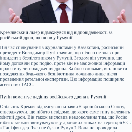
Кремлівський лідер відмахнувся від відповідальності за
російський дрон, що впав у Румунії
Під час спілкування з журналістами у Казахстані, російський
президент Володимир Путін заявив, що нічого не знав про
інцидент з безпілотником у Румунії. Згодом він уточнив, що
йому доповіли про подію, проте він не має жодної інформації
щодо типу чи походження дрона. За його словами, встановити
походження будь-якого безпілотника можливо лише після
проведення ретельної експертизи. Цю інформацію поширило
агентство ТАСС.
Путін коментує падіння російського дрона в Румунії
Очільник Кремля відреагував на заяви Європейського Союзу,
стверджуючи, що нібито невідомо, до якого саме типу належить
збитий дрон. Він також висловив невдоволення тим, що Росію
нібито завжди звинувачують у дронових атаках на території ЄС.
«Пані фон дер Ляєн не була в Румунії. Вона не проводила