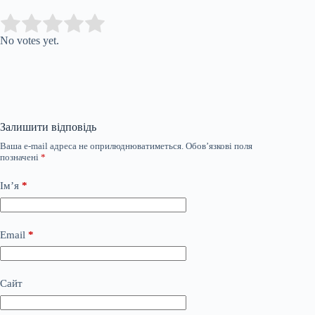
Submit Rating
Rate this item:
No votes yet.
Залишити відповідь
Ваша e-mail адреса не оприлюднюватиметься.
Обов’язкові поля
позначені
*
Ім’я
*
Email
*
Сайт