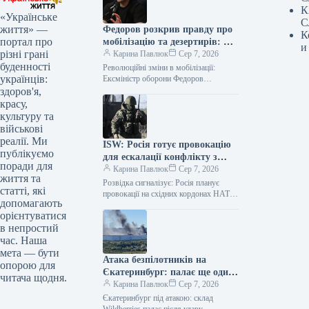
К
«Українське
С
життя» —
Федоров розкрив правду про
К
портал про
мобілізацію та дезертирів: що
и
різні грані
каже ексміністр
Карина Павлюк
Сер 7, 2026
буденності
Революційні зміни в мобілізації:
українців:
Ексміністр оборони Федоров
представив детальний план Колишній
здоров'я,
очільник оборонного відомства,
красу,
Михайло Федоров, поділився
культуру та
інформацією про розроблений…
військові
реалії. Ми
ISW: Росія готує провокацію
публікуємо
для ескалації конфлікту з
поради для
НАТО
Карина Павлюк
Сер 7, 2026
життя та
Розвідка сигналізує: Росія планує
статті, які
провокації на східних кордонах НАТО
допомагають
Литовські посадовці неодноразово
орієнтуватися
висловлювали занепокоєння щодо
в непростий
потенційних провокацій з боку Росії…
час. Наша
мета — бути
Атака безпілотників на
опорою для
Єкатеринбург: палає ще один
читача щодня.
склад Wildberries — відео
Карина Павлюк
Сер 7, 2026
Єкатеринбург під атакою: склад