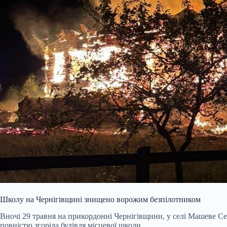
Школу на Чернігівщині знищено ворожим безпілотником
Вночі 29 травня на прикордонні Чернігівщини, у селі Машеве Се
повністю згоріла будівля місцевої школи.