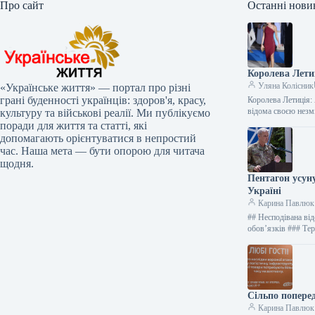
Про сайт
Останні нови
Королева Лети
Уляна Колісник
«Українське життя» — портал про різні
грані буденності українців: здоров'я, красу,
Королева Летиція: 
відома своєю нез
культуру та військові реалії. Ми публікуємо
поради для життя та статті, які
допомагають орієнтуватися в непростий
час. Наша мета — бути опорою для читача
щодня.
Пентагон усун
Україні
Карина Павлюк
## Несподівана ві
обов’язків ### Те
Сільпо попере
Карина Павлюк