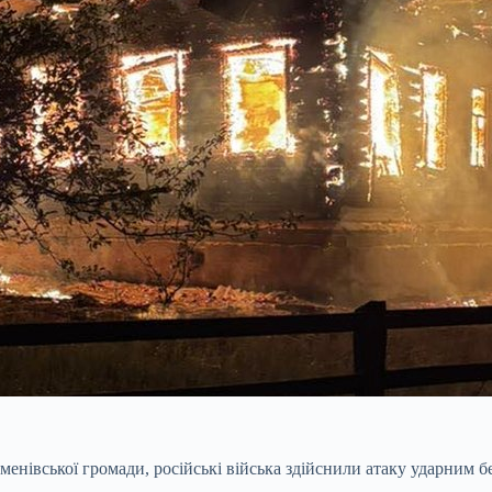
менівської громади, російські війська здійснили атаку ударним 