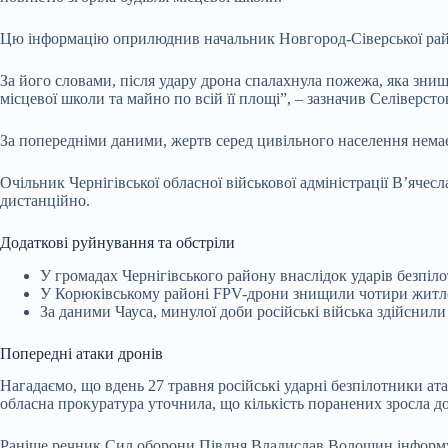
Цю інформацію оприлюднив начальник Новгород-Сіверської район
За його словами, після удару дрона спалахнула пожежа, яка зн
місцевої школи та майно по всій її площі”, – зазначив Селіверсто
За попередніми даними, жертв серед цивільного населення немає
Очільник Чернігівської обласної військової адміністрації В’яче
дистанційно.
Додаткові руйнування та обстріли
У громадах Чернігівського району внаслідок ударів безпіл
У Корюківському районі FPV-дрони знищили чотири житлові
За даними Чауса, минулої доби російські війська здійснили 1
Попередні атаки дронів
Нагадаємо, що вдень 27 травня російські ударні безпілотники 
обласна прокуратура уточнила, що кількість поранених зросла до 1
Раніше речник Сил оборони Півдня Владислав Волошин інформував