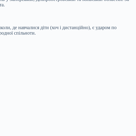
та.
оли, де навчалися діти (хоч і дистанційно), є ударом по
родної спільноти.