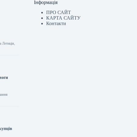
Інформація
ПРО САЙТ
КАРТА САЙТУ
Контакти
а Летиція,
моги
нання
купців