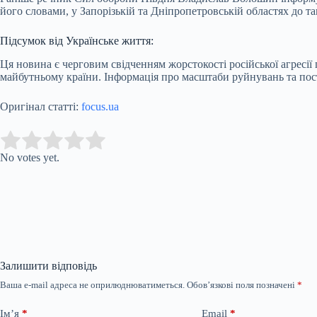
його словами, у Запорізькій та Дніпропетровській областях до та
Підсумок від Українське життя:
Ця новина є черговим свідченням жорстокості російської агресії 
майбутньому країни. Інформація про масштаби руйнувань та пост
Оригінал статті:
focus.ua
Submit Rating
Rate this item:
No votes yet.
Залишити відповідь
Ваша e-mail адреса не оприлюднюватиметься.
Обов’язкові поля позначені
*
Ім’я
*
Email
*