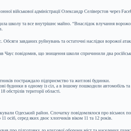
ної військової адміністрації Олександр Селіверстов через Face
ищила школу та все внутрішнє майно. “Внаслідок влучання ворож
в.
. Обсяги завданих руйнувань та остаточні наслідки ворожої ата
слав Чаус повідомив, що знищення школи спричинили два російські
отників постраждало підприємство та житлові будинки.
 будинки в одному із сіл, а в іншому пошкодили автомобіль та 
8 обстрілів території області.
атакували Одеський район. Спочатку повідомлялося про вісьмох 
1 осіб, серед яких двоє хлопчиків віком 11 та 12 років.
 про підготовку до кругової оборони міст та населених пунктів