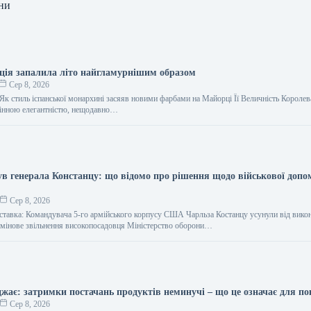
ни
ція запалила літо найгламурнішим образом
Сер 8, 2026
Як стиль іспанської монархині засяяв новими фарбами на Майорці Її Величність Королев
мінною елегантністю, нещодавно…
ув генерала Констанцу: що відомо про рішення щодо військової допо
Сер 8, 2026
дставка: Командувача 5-го армійського корпусу США Чарльза Костанцу усунули від вико
рмінове звільнення високопосадовця Міністерство оборони…
джає: затримки постачань продуктів неминучі – що це означає для по
Сер 8, 2026