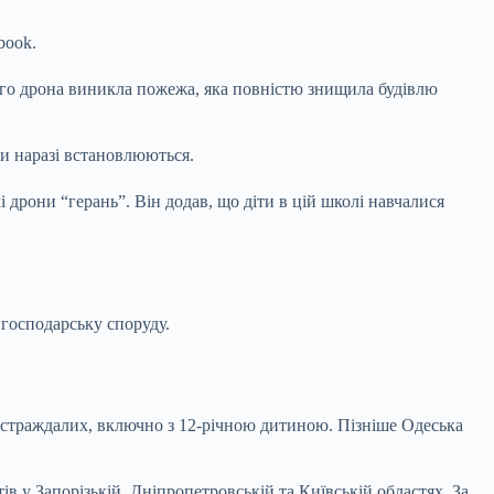
book.
ого дрона виникла пожежа, яка повністю знищила будівлю
ки наразі встановлюються.
 дрони “герань”. Він додав, що діти в цій школі навчалися
господарську споруду.
постраждалих, включно з 12-річною дитиною. Пізніше Одеська
 у Запорізькій, Дніпропетровській та Київській областях. За