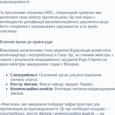
відповідальності.
За прогнозами очільника МЗС, спеціальний трибунал має
розпочати свою роботу протягом року. Це пов’язано з
необхідністю ратифікації імплементаційного документа щодо
його створення у національних парламентах усіх країн-
учасниць.
Ключові кроки до правосуддя
Важливим досягненням стало рішення Нідерландів розмістити
штаб-квартиру спецтрибуналу в Гаазі. Це, за словами міністра, є
одним з результатів нещодавнього засідання Ради Європи на
рівні міністрів закордонних справ у Молдові.
Спецтрибунал
: Основний орган для розслідування
злочину агресії.
Реєстр збитків
: Фіксує шкоду, завдану Україні.
Компенсаційна комісія
: Розглядає питання відшкодування
збитків.
«Фактично, ми завершили побудову інфраструктури для
притягнення до відповідальності. Ці три необхідні складові —
спецтрибунал, реєстр збитків і компенсаційна комісія — на