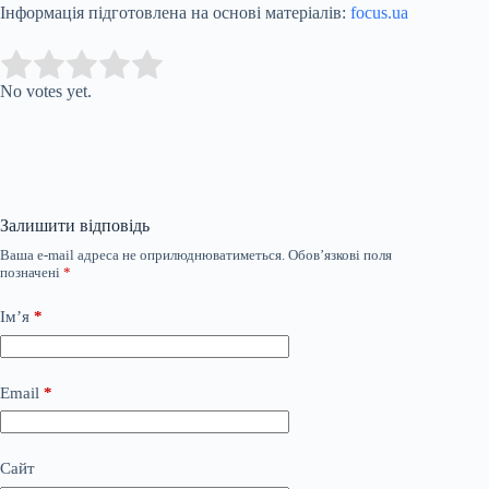
Інформація підготовлена на основі матеріалів:
focus.ua
Submit Rating
Rate this item:
No votes yet.
Залишити відповідь
Ваша e-mail адреса не оприлюднюватиметься.
Обов’язкові поля
позначені
*
Ім’я
*
Email
*
Сайт