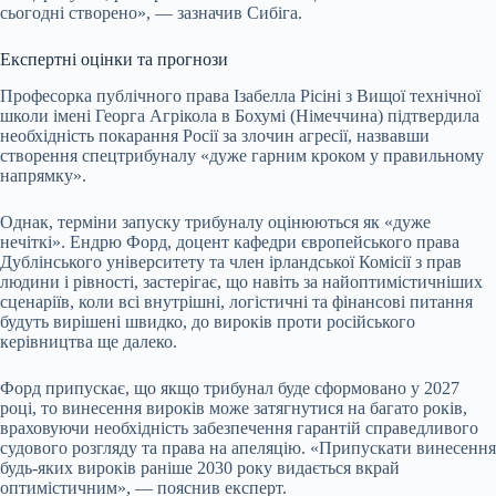
сьогодні створено», — зазначив Сибіга.
Експертні оцінки та прогнози
Професорка публічного права Ізабелла Рісіні з Вищої технічної
школи імені Георга Агрікола в Бохумі (Німеччина) підтвердила
необхідність покарання Росії за злочин агресії, назвавши
створення спецтрибуналу «дуже гарним кроком у правильному
напрямку».
Однак, терміни запуску трибуналу оцінюються як «дуже
нечіткі». Ендрю Форд, доцент кафедри європейського права
Дублінського університету та член ірландської Комісії з прав
людини і рівності, застерігає, що навіть за найоптимістичніших
сценаріїв, коли всі внутрішні, логістичні та фінансові питання
будуть вирішені швидко, до вироків проти російського
керівництва ще далеко.
Форд припускає, що якщо трибунал буде сформовано у 2027
році, то винесення вироків може затягнутися на багато років,
враховуючи необхідність забезпечення гарантій справедливого
судового розгляду та права на апеляцію. «Припускати винесення
будь-яких вироків раніше 2030 року видається вкрай
оптимістичним», — пояснив експерт.