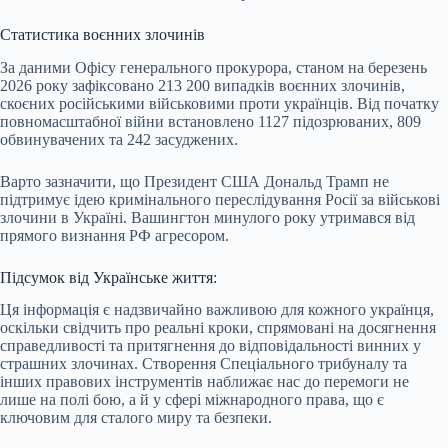
Статистика воєнних злочинів
За даними Офісу генерального прокурора, станом на березень
2026 року зафіксовано 213 200 випадків воєнних злочинів,
скоєних російськими військовими проти українців. Від початку
повномасштабної війни встановлено 1127 підозрюваних, 809
обвинувачених та 242 засуджених.
Варто зазначити, що Президент США Дональд Трамп не
підтримує ідею кримінального переслідування Росії за військові
злочини в Україні. Вашингтон минулого року утримався від
прямого визнання РФ агресором.
Підсумок від Українське життя:
Ця інформація є надзвичайно важливою для кожного українця,
оскільки свідчить про реальні кроки, спрямовані на досягнення
справедливості та притягнення до відповідальності винних у
страшних злочинах. Створення Спеціального трибуналу та
інших правових інструментів наближає нас до перемоги не
лише на полі бою, а й у сфері міжнародного права, що є
ключовим для сталого миру та безпеки.