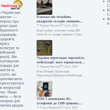
П
С
К
«Українське
С
життя» —
Близько пів мільйона
К
портал про
квадратів складів знищено
и
різні грані
російськими обстрілами за
Карина Павлюк
Сер 6, 2026
буденності
місяць
Ворог руйнує логістику: понад 400
українців:
тисяч кв. м. складів знищено в Україні
Російські війська продовжують
здоров'я,
планомірне знищення ключових
красу,
логістичних вузлів…
культуру та
військові
реалії. Ми
Україна переглядає черговість
публікуємо
мобілізації: кого торкнуться
поради для
зміни
Карина Павлюк
Сер 6, 2026
життя та
Нова Петиція: Пропозиція
статті, які
Переглянути Пріоритети Мобілізації в
допомагають
Україні На офіційному вебпорталі
орієнтуватися
Кабінету Міністрів України було
в непростий
зареєстровано звернення, яке закликає
до…
час. Наша
мета — бути
ТОП-5 кнопкових 4G-
опорою для
телефонів до 1100 гривень:
читача щодня.
обираємо найкращі моделі на
Ольга Шаповал
Сер 6, 2026