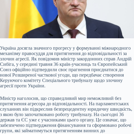
Україна досягла значного прогресу у формуванні міжнародного
механізму правосуддя для притягнення до відповідальності за
злочин агресії. Як повідомив міністр закордонних справ Андрій
Сибіга, у середині травня 36 країн-учасниць та Європейський
Союз офіційно підтвердили своє прагнення приєднатися до
нової Розширеної часткової угоди, що передбачає створення
Керуючого комітету Спеціального трибуналу щодо злочину
агресії проти України.
Міністр наголосив, що справедливий мир неможливий без
притягнення агресора до відповідальності. На парламентських
слуханнях він підкреслив безпрецедентну юридичну швидкість,
з якою було започатковано роботу трибуналу. На сьогодні 36
держав та ЄС уже є учасниками цього органу. Це означає, що
забезпечено підтвердження фінансування та сформовано робочі
групи, які займатимуться притягненням винних до