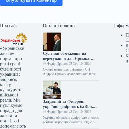
Опублікувати коментар
Про сайт
Останні новини
Інформ
П
С
К
«Українське
С
життя» —
Суд зняв обмеження на
К
портал про
пересування для Єрмака:
и
різні грані
дозволено подорожувати
Федір Процюк
Сер 10, 2026
буденності
Україною за проханням
Судові зміни: Екс-очільнику ОП
українців:
командування
Андрію Єрмаку дозволили вільніше
пересуватися Україною Вищий
здоров'я,
антикорупційний суд (ВАКС)
красу,
скоригував запобіжний захід для
культуру та
колишнього керівника…
військові
реалії. Ми
Залужний та Федоров:
публікуємо
українці довіряють їм більше,
поради для
ніж Зеленському
Федір Процюк
Сер 10, 2026
життя та
Українці обирають довіру: хто очолює
статті, які
рейтинг народних симпатій Згідно з
допомагають
нещодавнім дослідженням Київського