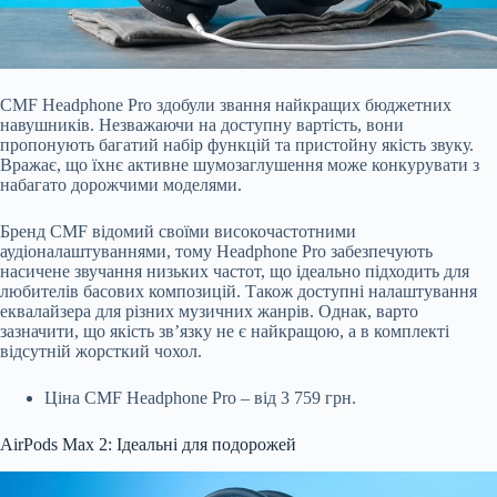
CMF Headphone Pro здобули звання найкращих бюджетних
навушників. Незважаючи на доступну вартість, вони
пропонують багатий набір функцій та пристойну якість звуку.
Вражає, що їхнє активне шумозаглушення може конкурувати з
набагато дорожчими моделями.
Бренд CMF відомий своїми високочастотними
аудіоналаштуваннями, тому Headphone Pro забезпечують
насичене звучання низьких частот, що ідеально підходить для
любителів басових композицій. Також доступні налаштування
еквалайзера для різних музичних жанрів. Однак, варто
зазначити, що якість зв’язку не є найкращою, а в комплекті
відсутній жорсткий чохол.
Ціна CMF Headphone Pro – від 3 759 грн.
AirPods Max 2: Ідеальні для подорожей