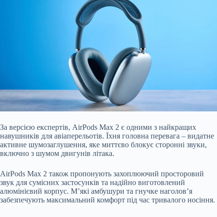
За версією експертів, AirPods Max 2 є одними з найкращих
навушників для авіаперельотів. Їхня головна перевага – видатне
активне шумозаглушення, яке миттєво блокує сторонні звуки,
включно з шумом двигунів літака.
AirPods Max 2 також пропонують захоплюючий просторовий
звук для сумісних застосунків та надійно виготовлений
алюмінієвий корпус. М’які амбушури та гнучке наголов’я
забезпечують максимальний комфорт під час тривалого носіння.