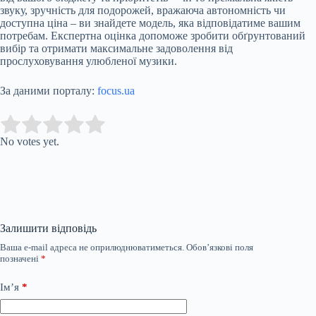
звуку, зручність для подорожей, вражаюча автономність чи
доступна ціна – ви знайдете модель, яка відповідатиме вашим
потребам. Експертна оцінка допоможе зробити обґрунтований
вибір та отримати максимальне задоволення від
прослуховування улюбленої музики.
За даними порталу:
focus.ua
Submit Rating
Rate this item:
No votes yet.
Залишити відповідь
Ваша e-mail адреса не оприлюднюватиметься.
Обов’язкові поля
позначені
*
Ім’я
*