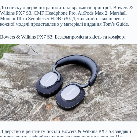
До списку лідерів потрапили такі вражаючі пристрої: Bowers &
Wilkins PX7 S3, CMF Headphone Pro, AirPods Max 2, Marshall
Monitor III та Sennheiser HDB 630
. Детальний огляд переваг
кожної моделі представлено у матеріалі видання Tom’s Guide.
Bowers & Wilkins PX7 S3: Безкомпромісна якість та комфорт
Лідерство в рейтингу посіли Bowers & Wilkins PX7 S3 завдяки
винятковому аудіообладнанню та розкішному корпусу. Ця