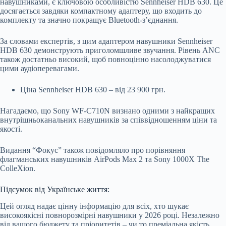
навушниками, є ключовою особливістю Sennheiser HDB 630. Це
досягається завдяки компактному адаптеру, що входить до
комплекту та значно покращує Bluetooth-з’єднання.
За словами експертів, з цим адаптером навушники Sennheiser
HDB 630 демонструють приголомшливе звучання. Рівень ANC
також достатньо високий, щоб повноцінно насолоджуватися
цими аудіоперевагами.
Ціна Sennheiser HDB 630 – від 23 900 грн.
Нагадаємо, що Sony WF-C710N визнано одними з найкращих
внутрішньоканальних навушників за співвідношенням ціни та
якості.
Видання “Фокус” також повідомляло про порівняння
флагманських навушників AirPods Max 2 та Sony 1000X The
ColleXion.
Підсумок від Українське життя:
Цей огляд надає цінну інформацію для всіх, хто шукає
високоякісні повнорозмірні навушники у 2026 році. Незалежно
від вашого бюджету та пріоритетів – чи то преміальна якість