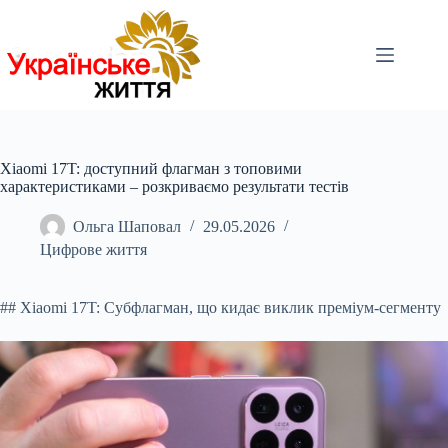
Перейти
до
вмісту
Xiaomi 17T: доступний флагман з топовими
характеристиками – розкриваємо результати тестів
Ольга Шаповал
29.05.2026
Цифрове життя
## Xiaomi 17T: Субфлагман, що кидає виклик преміум-сегменту