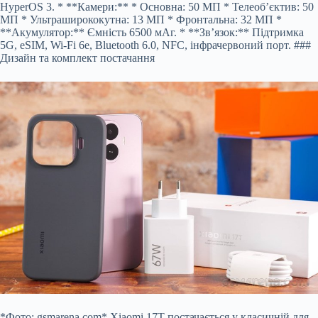
HyperOS 3. * **Камери:** * Основна: 50 МП * Телеоб’єктив: 50
МП * Ультраширококутна: 13 МП * Фронтальна: 32 МП *
**Акумулятор:** Ємність 6500 мАг. * **Зв’язок:** Підтримка
5G, eSIM, Wi-Fi 6e, Bluetooth 6.0, NFC, інфрачервоний порт. ###
Дизайн та комплект постачання
*Фото: gsmarena.com* Xiaomi 17T постачається у класичній для