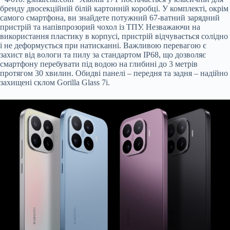
бренду двосекційній білій картонній коробці. У комплекті, окрім
самого смартфона, ви знайдете потужний 67-ватний зарядний
пристрій та напівпрозорий чохол із ТПУ. Незважаючи на
використання пластику в корпусі, пристрій відчувається солідно
і не деформується при натисканні. Важливою перевагою є
захист від вологи та пилу за стандартом IP68, що дозволяє
смартфону перебувати під водою на глибині до 3 метрів
протягом 30 хвилин. Обидві панелі – передня та задня – надійно
захищені склом Gorilla Glass 7i.