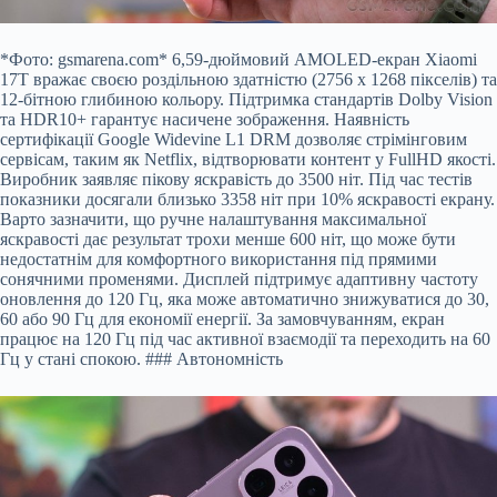
*Фото: gsmarena.com* 6,59-дюймовий AMOLED-екран Xiaomi
17T вражає своєю роздільною здатністю (2756 x 1268 пікселів) та
12-бітною глибиною кольору. Підтримка стандартів Dolby Vision
та HDR10+ гарантує насичене зображення. Наявність
сертифікації Google Widevine L1 DRM дозволяє стрімінговим
сервісам, таким як Netflix, відтворювати контент у FullHD якості.
Виробник заявляє пікову яскравість до 3500 ніт. Під час тестів
показники досягали близько 3358 ніт при 10% яскравості екрану.
Варто зазначити, що ручне налаштування максимальної
яскравості дає результат трохи менше 600 ніт, що може бути
недостатнім для комфортного використання під прямими
сонячними променями. Дисплей підтримує адаптивну частоту
оновлення до 120 Гц, яка може автоматично знижуватися до 30,
60 або 90 Гц для економії енергії. За замовчуванням, екран
працює на 120 Гц під час активної взаємодії та переходить на 60
Гц у стані спокою. ### Автономність