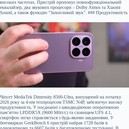
високих частотах. Пристрій пропонує повнофункціональний
еквалайзер, два звукових процесори – Dolby Atmos та Xiaomi
Sound, а також функцію “Захопливий звук”. ### Продуктивність
Чіпсет MediaTek Dimensity 8500-Ultra, випущений на початку
2026 року за 4-нм техпроцесом TSMC N4P, забезпечує високу
продуктивність. У поєднанні з швидкодіючою оперативною
пам’яттю LPDDR5X (9600 Мбіт/с) та сховищем UFS 4.1,
смартфон легко справляється з будь-якими завданнями. У
бенчмарках GeekBench 6 пристрій набрав 1728 балів в
одноядерному та 6607 балів у багатоядерному тестуванні. В