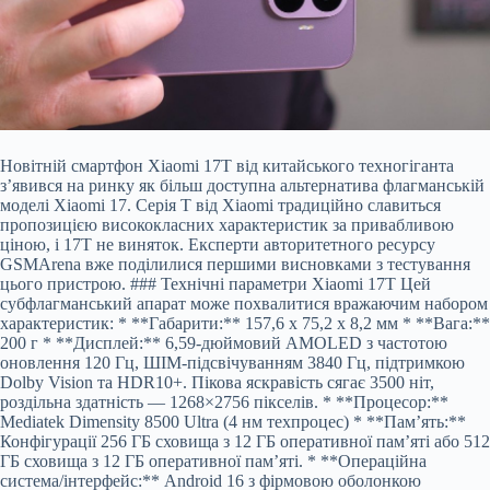
Новітній смартфон Xiaomi 17T від китайського техногіганта
з’явився на ринку як більш доступна альтернатива флагманській
моделі Xiaomi 17. Серія T від Xiaomi традиційно славиться
пропозицією висококласних характеристик за привабливою
ціною, і 17T не виняток. Експерти авторитетного ресурсу
GSMArena вже поділилися першими висновками з тестування
цього пристрою. ### Технічні параметри Xiaomi 17T Цей
субфлагманський апарат може похвалитися вражаючим набором
характеристик: * **Габарити:** 157,6 x 75,2 x 8,2 мм * **Вага:**
200 г * **Дисплей:** 6,59-дюймовий AMOLED з частотою
оновлення 120 Гц, ШІМ-підсвічуванням 3840 Гц, підтримкою
Dolby Vision та HDR10+. Пікова яскравість сягає 3500 ніт,
роздільна здатність — 1268×2756 пікселів. * **Процесор:**
Mediatek Dimensity 8500 Ultra (4 нм техпроцес) * **Пам’ять:**
Конфігурації 256 ГБ сховища з 12 ГБ оперативної пам’яті або 512
ГБ сховища з 12 ГБ оперативної пам’яті. * **Операційна
система/інтерфейс:** Android 16 з фірмовою оболонкою