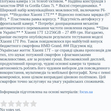
Потужна камера з 5x телеоб’єктивом. * Надійна конструкція з
захистом IP68 та Gorilla Glass 7i. * Якісні стереодинаміки. *
Широкий набір комунікаційних можливостей, включаючи ІЧ-
порт. **Недоліки Xiaomi 17T:** * Відносно повільна зарядка (67
Вт). * Пластикова рамка корпусу. * Відсутність автофокусу у
фронтальній камері. * Потребує доопрацювання механізм
автоматичного перемикання частоти оновлення екрана. **Ціна
в Україні:** * Xiaomi 17T 12/256GB – 27 499 грн. Нагадаємо,
раніше експерти опублікували результати тестування моделі
Xiaomi 17T Pro. Також повідомлялося про майбутній випуск
бюджетного смартфона HMD Grand. ### Підсумок від
Українське життя: Xiaomi 17T – це справді цікава пропозиція для
тих, хто шукає потужний смартфон з флагманськими
можливостями, але за розумні гроші. Високоякісний дисплей,
продуктивний процесор, чудові основні камери та тривала
автономність роблять його чудовим вибором для повсякденного
використання, мультимедіа та мобільної фотографії. Хоча є певні
компроміси, вони цілком виправдані ціновою політикою. Цей
смартфон точно заслуговує на увагу українських споживачів.
Інформація підготовлена на основі матеріалів:
focus.ua
Submit Rating
Rate this item:
No votes yet.