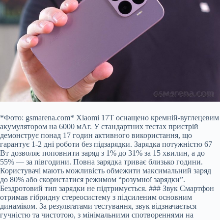
*Фото: gsmarena.com* Xiaomi 17T оснащено кремній-вуглецевим
акумулятором на 6000 мАг. У стандартних тестах пристрій
демонструє понад 17 годин активного використання, що
гарантує 1-2 дні роботи без підзарядки. Зарядка потужністю 67
Вт дозволяє поповнити заряд з 1% до 31% за 15 хвилин, а до
55% — за півгодини. Повна зарядка триває близько години.
Користувачі мають можливість обмежити максимальний заряд
до 80% або скористатися режимом “розумної зарядки”.
Бездротовий тип зарядки не підтримується. ### Звук Смартфон
отримав гібридну стереосистему з підсиленим основним
динаміком. За результатами тестування, звук відзначається
гучністю та чистотою, з мінімальними спотвореннями на