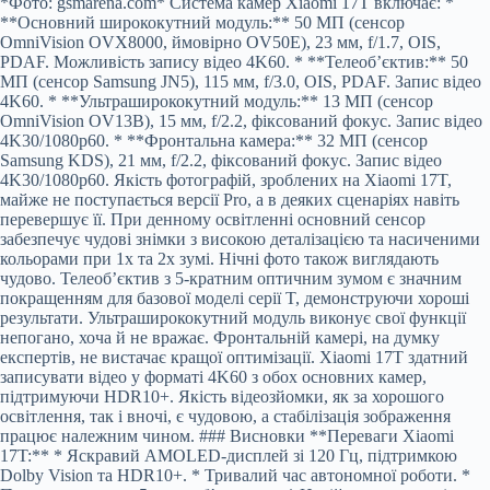
*Фото: gsmarena.com* Система камер Xiaomi 17T включає: *
**Основний ширококутний модуль:** 50 МП (сенсор
OmniVision OVX8000, ймовірно OV50E), 23 мм, f/1.7, OIS,
PDAF. Можливість запису відео 4K60. * **Телеоб’єктив:** 50
МП (сенсор Samsung JN5), 115 мм, f/3.0, OIS, PDAF. Запис відео
4K60. * **Ультраширококутний модуль:** 13 МП (сенсор
OmniVision OV13B), 15 мм, f/2.2, фіксований фокус. Запис відео
4K30/1080p60. * **Фронтальна камера:** 32 МП (сенсор
Samsung KDS), 21 мм, f/2.2, фіксований фокус. Запис відео
4K30/1080p60. Якість фотографій, зроблених на Xiaomi 17T,
майже не поступається версії Pro, а в деяких сценаріях навіть
перевершує її. При денному освітленні основний сенсор
забезпечує чудові знімки з високою деталізацією та насиченими
кольорами при 1x та 2x зумі. Нічні фото також виглядають
чудово. Телеоб’єктив з 5-кратним оптичним зумом є значним
покращенням для базової моделі серії T, демонструючи хороші
результати. Ультраширококутний модуль виконує свої функції
непогано, хоча й не вражає. Фронтальній камері, на думку
експертів, не вистачає кращої оптимізації. Xiaomi 17T здатний
записувати відео у форматі 4K60 з обох основних камер,
підтримуючи HDR10+. Якість відеозйомки, як за хорошого
освітлення, так і вночі, є чудовою, а стабілізація зображення
працює належним чином. ### Висновки **Переваги Xiaomi
17T:** * Яскравий AMOLED-дисплей зі 120 Гц, підтримкою
Dolby Vision та HDR10+. * Тривалий час автономної роботи. *