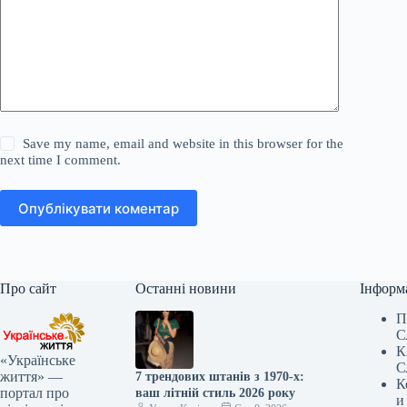
Save my name, email and website in this browser for the
next time I comment.
Опублікувати коментар
Про сайт
Останні новини
Інформ
П
С
К
«Українське
С
життя» —
7 трендових штанів з 1970-х:
К
портал про
ваш літній стиль 2026 року
и