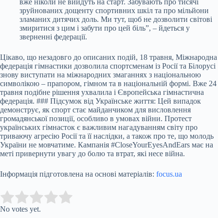
вже ніколи не вийдуть на старт. Забувають про тисячі
зруйнованих дощенту спортивних шкіл та про мільйони
зламаних дитячих доль. Ми тут, щоб не дозволити світові
змиритися з цим і забути про цей біль”, – йдеться у
зверненні федерації.
Цікаво, що незадовго до описаних подій, 18 травня, Міжнародна
федерація гімнастики дозволила спортсменам із Росії та Білорусі
знову виступати на міжнародних змаганнях з національною
символікою – прапором, гімном та в національній формі. Вже 24
травня подібне рішення ухвалила і Європейська гімнастична
федерація. ### Підсумок від Українське життя: Цей випадок
демонструє, як спорт стає майданчиком для висловлення
громадянської позиції, особливо в умовах війни. Протест
українських гімнасток є важливим нагадуванням світу про
триваючу агресію Росії та її наслідки, а також про те, що молодь
України не мовчатиме. Кампанія #CloseYourEyesAndEars має на
меті привернути увагу до болю та втрат, які несе війна.
Інформація підготовлена на основі матеріалів:
focus.ua
Submit Rating
Rate this item:
No votes yet.