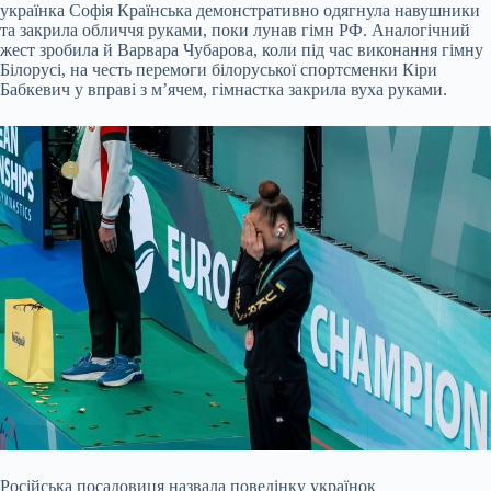
українка Софія Країнська демонстративно одягнула навушники
та закрила обличчя руками, поки лунав гімн РФ. Аналогічний
жест зробила й Варвара Чубарова, коли під час виконання гімну
Білорусі, на честь перемоги білоруської спортсменки Кіри
Бабкевич у вправі з м’ячем, гімнастка закрила вуха руками.
Російська посадовиця назвала поведінку українок