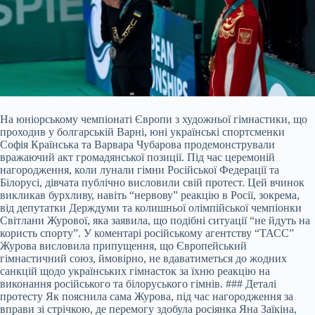
На юніорському чемпіонаті Європи з художньої гімнастики, що
проходив у болгарській Варні, юні українські спортсменки
Софія Країнська та Варвара Чубарова продемонстрували
вражаючий акт громадянської позиції. Під час церемоній
нагородження, коли лунали гімни Російської Федерації та
Білорусі, дівчата публічно висловили свій протест. Цей вчинок
викликав бурхливу, навіть “нервову” реакцію в Росії, зокрема,
від депутатки Держдуми та колишньої олімпійської чемпіонки
Світлани Журової, яка заявила, що подібні ситуації “не йдуть на
користь спорту”. У коментарі російському агентству “ТАСС”
Журова висловила припущення, що Європейський
гімнастичний союз, ймовірно, не вдаватиметься до жодних
санкцій щодо українських гімнасток за їхню реакцію на
виконання російського та білоруського гімнів. ### Деталі
протесту Як пояснила сама Журова, під час нагородження за
вправи зі стрічкою, де перемогу здобула росіянка Яна Заїкіна,