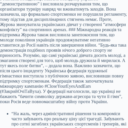
“демонстративною” і висловила розчарування тим, що
організатори турніру навряд чи вживатимуть заходів. Вона
зазначила, що формально спортсменки не порушили регламенту,
тому підстав для дисциплінарних стягнень немає. Проте,
Журова звинуватила українських дівчат у створенні “атмосфери
конфлікту” на спортивних аренах. ### Міжнародна реакція та
підтримка Журова також висловила занепокоєння тим, що
молоде покоління українців продовжуватиме негативно
ставитися до Росії навіть після завершення війни. “Будь-яка така
демонстрація подібних проявів нічого доброго спорту не
приносить. Розумію, що самі українські дівчата досить молоді, а
змагання створені для того, щоб молодь дружила й мирилася. А
тут якесь поле битви”, – додала вона. Важливо зазначити, що
після цього інциденту Українська федерація художньої
гімнастики виступила з публічною заявою, висловивши повну
підтримку спортсменкам. Федерація також започаткувала
міжнародну кампанію #CloseYourEyesAndEars
(#ЗакрийОчіТаВуха). У федерації наголосили, що українці не
бажають “бачити символіку держави-агресора та чути її гімн”,
поки Росія веде повномасштабну війну проти України.
“На жаль, через адміністративні рішення та компроміси
часто забувають про реальну ціну цієї трагедії. Забувають
про сотні загиблих українських спортсменів і тренерів, які