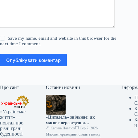
Save my name, email and website in this browser for the
next time I comment.
Опублікувати коментар
Про сайт
Останні новини
Інформ
П
С
К
«Українське
С
життя» —
«Цитадель» звільняє: як
К
портал про
масове переведення
и
різні грані
військових змінює фронт
Карина Павлюк
Сер 7, 2026
буденності
Масове переведення бійців з полку