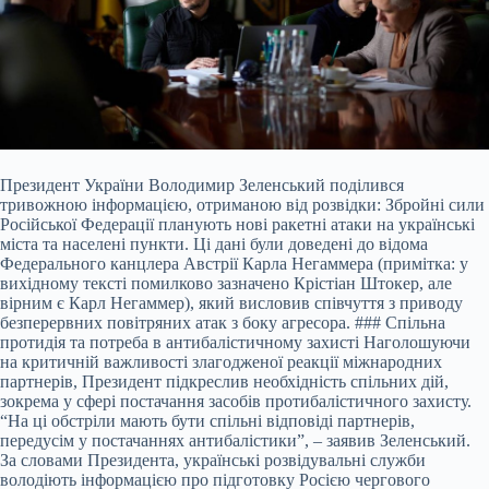
Президент України Володимир Зеленський поділився
тривожною інформацією, отриманою від розвідки: Збройні сили
Російської Федерації планують нові ракетні атаки на українські
міста та населені пункти. Ці дані були доведені до відома
Федерального канцлера Австрії Карла Негаммера (примітка: у
вихідному тексті помилково зазначено Крістіан Штокер, але
вірним є Карл Негаммер), який висловив співчуття з приводу
безперервних повітряних атак з боку агресора. ### Спільна
протидія та потреба в антибалістичному захисті Наголошуючи
на критичній важливості злагодженої реакції міжнародних
партнерів, Президент підкреслив необхідність спільних дій,
зокрема у сфері постачання засобів протибалістичного захисту.
“На ці обстріли мають бути спільні відповіді партнерів,
передусім у постачаннях антибалістики”, – заявив Зеленський.
За словами Президента, українські розвідувальні служби
володіють інформацією про підготовку Росією чергового