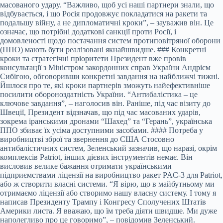
масованого удару. “Важливо, щоб усі наші партнери знали, що
відбувається, і що Росія продовжує покладатися на ракети та
подальшу війну, а не дипломатичні кроки”, – зауважив він. Це
означає, що потрібні додаткові санкції проти Росії, і
домовленості щодо постачання систем протиповітряної оборони
(ППО) мають бути реалізовані якнайшвидше. ### Конкретні
кроки та стратегічні пріоритети Президент вже провів
консультації з Міністром закордонних справ України Андрієм
Сибігою, обговоривши конкретні завдання на найближчі тижні.
Йшлося про те, які кроки партнерів зможуть найефективніше
посилити обороноздатність України. “Антибалістика – це
ключове завдання”, – наголосив він. Раніше, під час візиту до
Швеції, Президент відзначав, що під час масованих ударів,
зокрема іранськими дронами “Шахед” та “Герань”, українська
ППО збиває їх усіма доступними засобами. #### Потреба у
виробництві зброї та звернення до США Стосовно
антибалістичних систем, Зеленський зазначив, що наразі, окрім
комплексів Patriot, інших дієвих інструментів немає. Він
висловив велике бажання отримати українськими
підприємствами ліцензії на виробництво ракет PAC-3 для Patriot,
або ж створити власні системи. “Я вірю, що в майбутньому ми
отримаємо ліцензії або створимо нашу власну систему. І тому я
написав Президенту Трампу і Конгресу Сполучених Штатів
Америки листа. Я вважаю, що їм треба діяти швидше. Ми дуже
наполегливо про це говоримо”, – повідомив Зеленський.