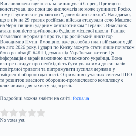
Висловлюючи вдячність за винищувачі Gripen, Президент
констатував, що поки що дипломатія не може зупинити Росію,
тому її зупиняють українські “далекобійні санкції”. Нагадаємо,
що в ніч на 29 травня російські війська атакували село Машеве
на Чернігівщині ударним безпілотником “Герань”. Внаслідок
атаки повністю зруйновано будівлю місцевої школи. Раніше
з’являлася інформація про те, що російський диктатор
Володимир Путін, ймовірно, вже розробив план військових дій
на літо 2026 року, і удари по Києву можуть стати лише початком
його реалізації. ### Підсумок від Українське життя: Ця
інформація є вкрай важливою для кожного українця. Вона
вкотре нагадує про необхідність бути уважними до сигналів
повітряної тривоги та підтримувати зусилля держави у
зміцненні обороноздатності. Отримання сучасних систем ППО
та розвиток власного оборонно-промислового комплексу є
ключовими для захисту від агресії.
Подробиці можна знайти на сайті:
focus.ua
Submit Rating
Rate this item:
No votes yet.