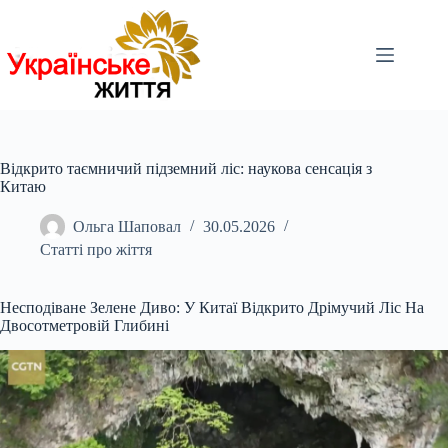
Перейти
до
вмісту
Відкрито таємничий підземний ліс: наукова сенсація з
Китаю
Ольга Шаповал
30.05.2026
Статті про жіття
Несподіване Зелене Диво: У Китаї Відкрито Дрімучий Ліс На
Двосотметровій Глибині