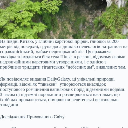
На півдні Китаю, у глибині карстової прірви, глибшої за 200
метрів від поверхні, група дослідників-спелеологів натрапила на
справжнісінький, майже недоторканий ліс. Ця вражаюча
знахідка знаходиться біля села Піньє, в регіоні, відомому своїми
надзвичайними карстовими утвореннями, і є однією з
приблизно тридцяти гігантських “небесних ям”, виявлених там.
Як повідомляє видання DailyGalaxy, ці унікальні природні
формації, відомі як “тянькен”, утворюються внаслідок
поступового розчинення вапнякових порід підземними водами.
З часом ці підземні порожнини розширюються настільки, що
їхній дах провалюється, створюючи велетенські вертикальні
западини.
Дослідження Прихованого Світу