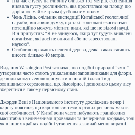
Під час спуску на глибину близько 192 метрів, експедиція
виявила густу рослинність, яка простяглася на площу, що
дорівнює майже трьом футбольним полям.
Чень Лісінь, очільник експедиції Китайської геологічної
служби, висловив думку, що такі ізольовані екосистеми
потенційно можуть містити види, які ще не відомі науці.
Він припустив: “Я не здивуюся, якщо тут будуть виявлені
організми, які досі не описані або не зареєстровані
наукою”.
Особливо вражають величні дерева, деякі з яких сягають
висоти близько 40 метрів.
Видання Washington Post зазначає, що подібні природні “ямні”
утворення часто стають унікальними заповідниками для флори,
де види можуть еволюціонувати в повній ізоляції від
зовнішнього середовища, що, ймовірно, і дозволило цьому лісу
зберегтися в такому первісному стані.
Джордж Вені з Національного інституту досліджень печер і
карсту пояснює, що карстові системи в різних регіонах мають
свої особливості. У Китаї вони часто набувають грандіозних
масштабів з величезними провалами та печерними входами, тоді
як в інших країнах подібні утворення зазвичай менш виразні.