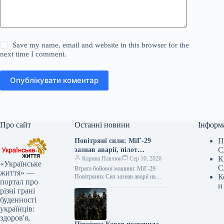
Save my name, email and website in this browser for the
next time I comment.
Опублікувати коментар
Про сайт
Останні новини
Інформ
П
Повітряні сили: МіГ-29
С
зазнав аварії, пілот
К
врятований — останні деталі
Карина Павлюк
Сер 10, 2026
«Українське
С
Втрата бойової машини: МіГ-29
життя» —
К
Повітряних Сил зазнав аварії на
портал про
Одещині У вечірній час 10
и
різні грані
буденності
українців:
здоров'я,