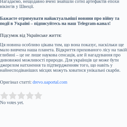
Нагадаємо, нещодавно вчені знайшли сотні артефактів епохи
вікінгів у Швеції.
Бажаєте отримувати найактуальніші новини про війну та
події в Україні – підписуйтесь на наш Telegram-канал!
Підсумок від Українське життя:
Ця новина особливо цікава тим, що вона показує, наскільки ще
мало вивчена наша планета. Відкриття прихованого лісу на такій
глибині – це не лише наукова сенсація, але й нагадування про
дивовижні можливості природи. Для українців це може бути
джерелом натхнення та підтвердженням того, що навіть у
найнесподіваніших місцях можуть ховатися унікальні скарби.
Оригінал статті:
drevo.uaportal.com
Submit Rating
Rate this item:
No votes yet.