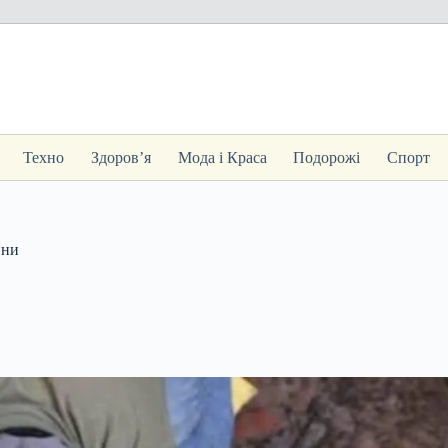
Техно
Здоров’я
Мода і Краса
Подорожі
Спорт
ини