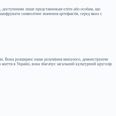
ми, доступними лише представникам еліти або особам, що
зшифрувати символічне значення артефактів, серед яких є
ціями. Вона розширює наше розуміння минулого, демонструючи
о життя в Україні, вона збагачує загальний культурний кругозір