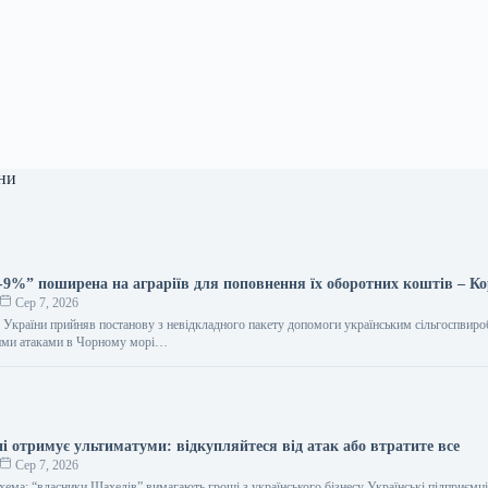
ни
-9%” поширена на аграріїв для поповнення їх оборотних коштів – К
Сер 7, 2026
ів України прийняв постанову з невідкладного пакету допомоги українським сільгоспвир
кими атаками в Чорному морі…
ні отримує ультиматуми: відкупляйтеся від атак або втратите все
Сер 7, 2026
хема: “власники Шахедів” вимагають гроші з українського бізнесу Українські підприємці