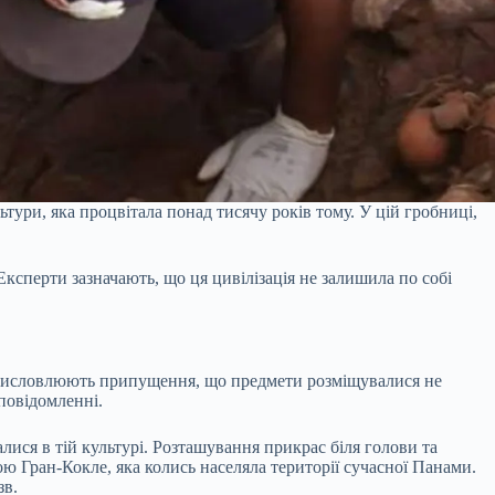
тури, яка процвітала понад тисячу років тому. У цій гробниці,
ксперти зазначають, що ця цивілізація не залишила по собі
 висловлюють припущення, що предмети розміщувалися не
повідомленні.
ися в тій культурі. Розташування прикрас біля голови та
ою Гран-Кокле, яка колись населяла території сучасної Панами.
зв.