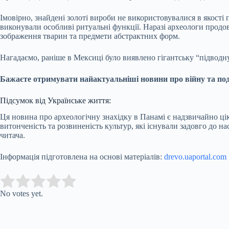
Імовірно, знайдені золоті вироби не використовувалися в якост
виконували особливі ритуальні функції. Наразі археологи продо
зображення тварин та предмети абстрактних форм.
Нагадаємо, раніше в Мексиці було виявлено гігантську “підводн
Бажаєте отримувати найактуальніші новини про війну та поді
Підсумок від Українське життя:
Ця новина про археологічну знахідку в Панамі є надзвичайно ці
витонченість та розвиненість культур, які існували задовго до н
читача.
Інформація підготовлена на основі матеріалів:
drevo.uaportal.com
Submit Rating
Rate this item:
No votes yet.