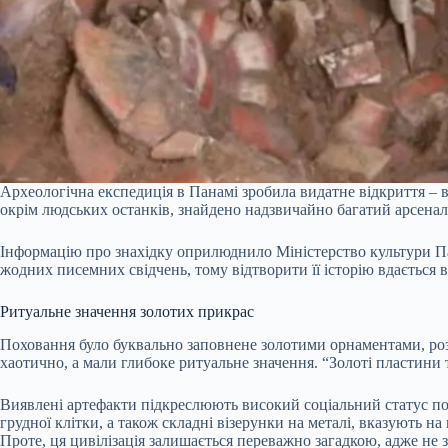
Археологічна експедиція в Панамі зробила видатне відкриття – в
окрім людських останків, знайдено надзвичайно багатий арсенал
Інформацію про знахідку оприлюднило Міністерство культури Пана
жодних писемних свідчень, тому відтворити її історію вдається
Ритуальне значення золотих прикрас
Поховання було буквально заповнене золотими орнаментами, ро
хаотично, а мали глибоке ритуальне значення. “Золоті пластини 
Виявлені артефакти підкреслюють високий соціальний статус пох
грудної клітки, а також складні візерунки на металі, вказують н
Проте, ця цивілізація залишається переважно загадкою, адже не 