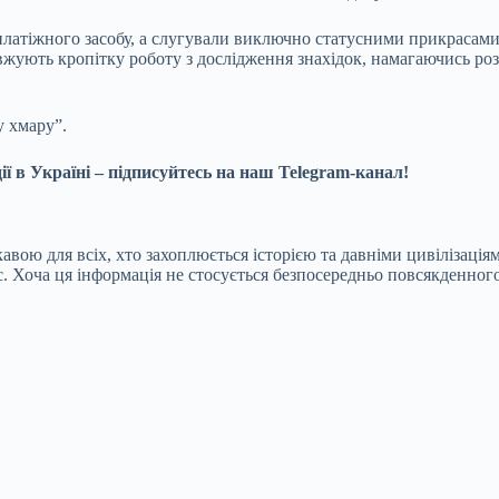
і платіжного засобу, а слугували виключно статусними прикраса
вжують кропітку роботу з дослідження знахідок, намагаючись ро
у хмару”.
ї в Україні – підписуйтесь на наш Telegram-канал!
кавою для всіх, хто захоплюється історією та давніми цивіліза
ас. Хоча ця інформація не стосується безпосередньо повсякденног