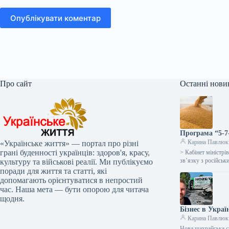
Опублікувати коментар
Про сайт
Останні нови
Програма “5-7
Карина Павлюк
«Українське життя» — портал про різні
грані буденності українців: здоров'я, красу,
> Кабінет міністр
зв’язку з російсь
культуру та військові реалії. Ми публікуємо
поради для життя та статті, які
допомагають орієнтуватися в непростий
час. Наша мета — бути опорою для читача
щодня.
Бізнес в Украї
Карина Павлюк
Нова шахрайська с