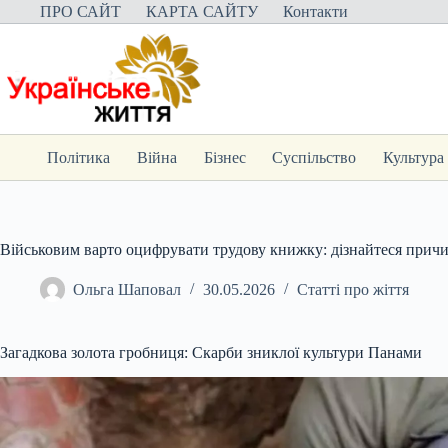
Перейти
ПРО САЙТ
КАРТА САЙТУ
Контакти
до
вмісту
Політика
Війна
Бізнес
Суспільство
Культура
Військовим варто оцифрувати трудову книжку: дізнайтеся прич
Ольга Шаповал
30.05.2026
Статті про жіття
Загадкова золота гробниця: Скарби зниклої культури Панами