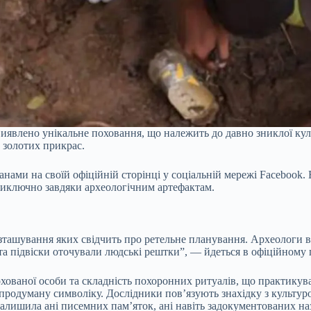
иявлено унікальне поховання, що належить до давно зниклої куль
 золотих прикрас.
ми на своїй офіційній сторінці у соціальній мережі Facebook. Е
 виключно завдяки археологічним артефактам.
зташування яких свідчить про ретельне планування. Археологи
та підвіски оточували людські рештки”, — йдеться в офіційному 
ованої особи та складність похоронних ритуалів, що практикувал
а продуману символіку. Дослідники пов’язують знахідку з культур
залишила ані писемних пам’яток, ані навіть задокументованих на