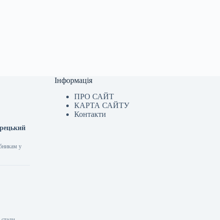
Інформація
ПРО САЙТ
КАРТА САЙТУ
Контакти
орецький
обникам у
 стали