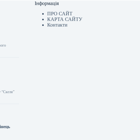
Інформація
ПРО САЙТ
КАРТА САЙТУ
Контакти
вого
у “Скеля”
інець