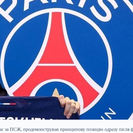
пає за ПСЖ, продемонстрував принципову позицію одразу після ф