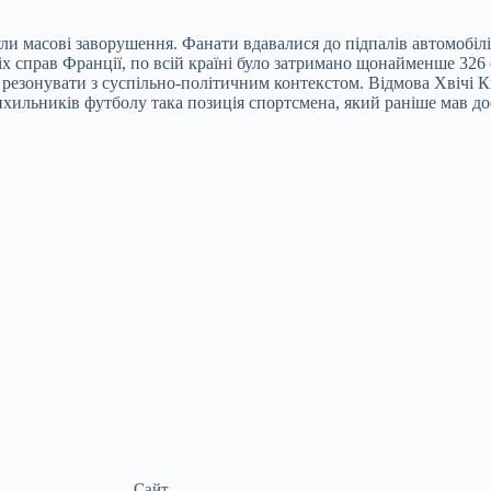
и масові заворушення. Фанати вдавалися до підпалів автомобілі
х справ Франції, по всій країні було затримано щонайменше 326 
ь резонувати з суспільно-політичним контекстом. Відмова Хвічі
рихильників футболу така позиція спортсмена, який раніше мав до
Сайт