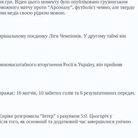
ня гри. Відео цього моменту було опубліковано грузинським
можного матчу проти “Арсеналу”, футболіст чемно, але твердо
ькими медіа своєю рідною мовою.
 вирішальному поєдинку Ліги Чемпіонів. У другому таймі він
повномасштабного вторгнення Росії в Україну, він прийняв
ажає: 16 матчів, 10 забитих голів та 6 результативних передач.
нріке розгромила “Інтер” з рахунком 5:0. Цьогоріч у
ісля того, як основний та додатковий час завершилися унічию