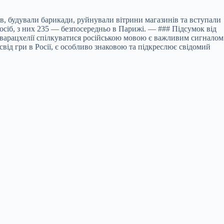
в, будували барикади, руйнували вітрини магазинів та вступали
осіб, з них 235 — безпосередньо в Парижі. — ### Підсумок від
 Кварацхелії спілкуватися російською мовою є важливим сигналом
свід гри в Росії, є особливо знаковою та підкреслює свідомий