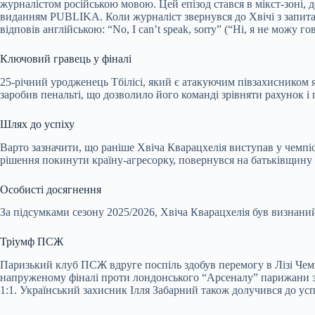
журналістом російською мовою. Цей епізод стався в мікст-зоні,
виданням PUBLIKA. Коли журналіст звернувся до Хвічі з запит
відповів англійською: “No, I can’t speak, sorry” (“Ні, я не можу
Ключовий гравець у фіналі
25-річний уродженець Тбілісі, який є атакуючим півзахисником я
заробив пенальті, що дозволило його команді зрівняти рахунок і 
Шлях до успіху
Варто зазначити, що раніше Хвіча Кварацхелія виступав у чемпіо
рішення покинути країну-агресорку, повернувся на батьківщину т
Особисті досягнення
За підсумками сезону 2025/2026, Хвіча Кварацхелія був визнаний
Тріумф ПСЖ
Паризький клуб ПСЖ вдруге поспіль здобув перемогу в Лізі Чемп
напруженому фіналі проти лондонського “Арсеналу” парижани здо
1:1. Український захисник Ілля Забарний також долучився до ус