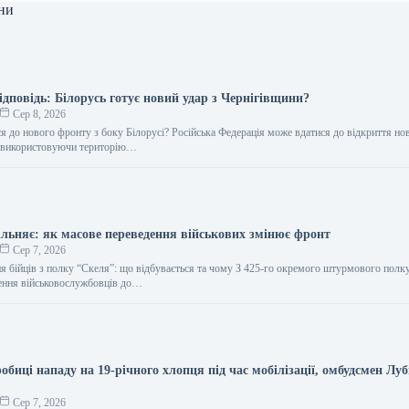
ни
дповідь: Білорусь готує новий удар з Чернігівщини?
Сер 8, 2026
я до нового фронту з боку Білорусі? Російська Федерація може вдатися до відкриття но
, використовуючи територію…
ільняє: як масове переведення військових змінює фронт
Сер 7, 2026
я бійців з полку “Скеля”: що відбувається та чому З 425-го окремого штурмового полк
ення військовослужбовців до…
биці нападу на 19-річного хлопця під час мобілізації, омбудсмен Луб
Сер 7, 2026