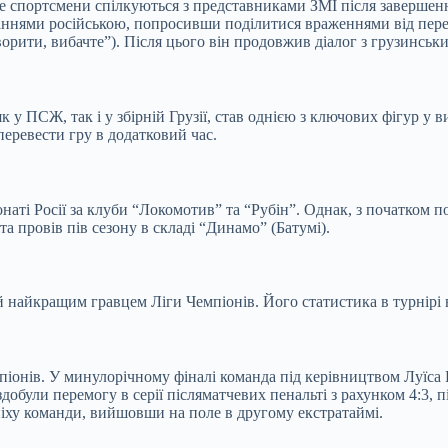
 де спортсмени спілкуються з представниками ЗМІ після завершен
аннями російською, попросивши поділитися враженнями від пере
 говорити, вибачте”). Після цього він продовжив діалог з грузинс
к у ПСЖ, так і у збірній Грузії, став однією з ключових фігур у
перевести гру в додатковий час.
наті Росії за клуби “Локомотив” та “Рубін”. Однак, з початком 
а провів пів сезону в складі “Динамо” (Батумі).
 найкращим гравцем Ліги Чемпіонів. Його статистика в турнірі вр
іонів. У минулорічному фіналі команда під керівництвом Луїса Е
були перемогу в серії післяматчевих пенальті з рахунком 4:3, п
піху команди, вийшовши на поле в другому екстратаймі.