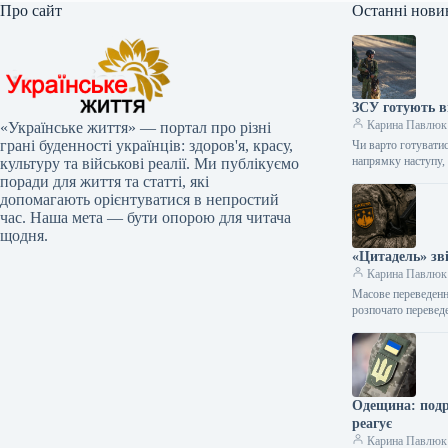
Про сайт
Останні нови
ЗСУ готують ві
Карина Павлюк
«Українське життя» — портал про різні
грані буденності українців: здоров'я, красу,
Чи варто готуватис
напрямку наступу
культуру та військові реалії. Ми публікуємо
поради для життя та статті, які
допомагають орієнтуватися в непростий
час. Наша мета — бути опорою для читача
щодня.
«Цитадель» зв
Карина Павлюк
Масове переведенн
розпочато перевед
Одещина: подро
реагує
Карина Павлюк