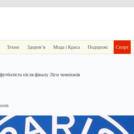
Техно
Здоров’я
Мода і Краса
Подорожі
Спорт
футболіста після фіналу Ліги чемпіонів
іонів