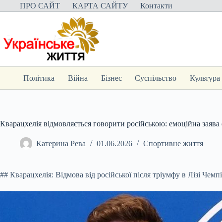
Перейти
ПРО САЙТ
КАРТА САЙТУ
Контакти
до
вмісту
Політика
Війна
Бізнес
Суспільство
Культура
Кварацхелія відмовляється говорити російською: емоційна заява 
Катерина Рева
01.06.2026
Спортивне життя
## Кварацхелія: Відмова від російської після тріумфу в Лізі Чемп