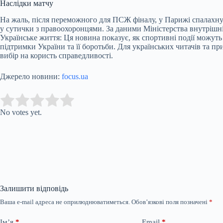
Наслідки матчу
На жаль, після переможного для ПСЖ фіналу, у Парижі спалахнул
у сутички з правоохоронцями. За даними Міністерства внутрішні
Українське життя: Ця новина показує, як спортивні події можут
підтримки України та її боротьби. Для українських читачів та п
вибір на користь справедливості.
Джерело новини:
focus.ua
Submit Rating
Rate this item:
No votes yet.
Залишити відповідь
Ваша e-mail адреса не оприлюднюватиметься.
Обов’язкові поля позначені
*
Ім’я
*
Email
*