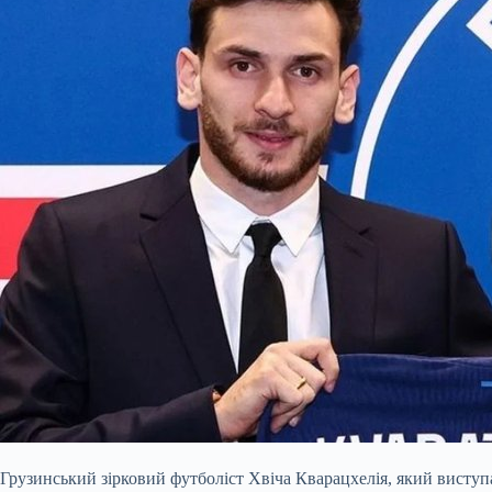
Грузинський зірковий футболіст Хвіча Кварацхелія, який висту