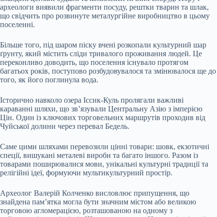
археологи виявили фрагменти посуду, рештки тварин та шлак,
що свідчить про розвинуте металургійне виробництво в цьому
поселенні.
Більше того, під шаром піску вчені розкопали культурний шар
ґрунту, який містить сліди тривалого проживання людей. Це
переконливо доводить, що поселення існувало протягом
багатьох років, поступово розбудовувалося та змінювалося ще до
того, як його поглинула вода.
Історично навколо озера Іссик-Куль пролягали важливі
караванні шляхи, що зв’язували Центральну Азію з імперією
Цін. Один із ключових торговельних маршрутів проходив від
Чуйської долини через перевал Бедель.
Саме цими шляхами перевозили цінні товари: шовк, екзотичні
спеції, вишукані металеві вироби та багато іншого. Разом із
товарами поширювалися мови, унікальні культурні традиції та
релігійні ідеї, формуючи мультикультурний простір.
Археолог Валерій Колченко висловлює припущення, що
знайдена пам’ятка могла бути значним містом або великою
торговою агломерацією, розташованою на одному з