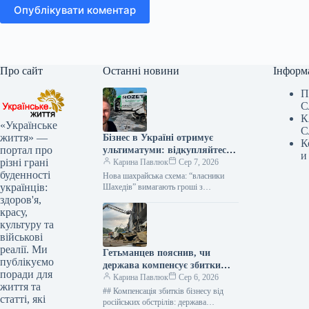
Опублікувати коментар
Про сайт
Останні новини
Інформ
П
С
К
«Українське
С
життя» —
Бізнес в Україні отримує
К
портал про
ультиматуми: відкупляйтеся
и
різні грані
від атак або втратите все
Карина Павлюк
Сер 7, 2026
буденності
Нова шахрайська схема: “власники
українців:
Шахедів” вимагають гроші з
українського бізнесу Українські
здоров'я,
підприємці стали об’єктами нової
красу,
схеми вимагання. Анонімні звернення,
культуру та
що…
військові
реалії. Ми
Гетьманцев пояснив, чи
публікуємо
держава компенсує збитки
поради для
бізнесам від ударів РФ
Карина Павлюк
Сер 6, 2026
життя та
## Компенсація збитків бізнесу від
статті, які
російських обстрілів: держава