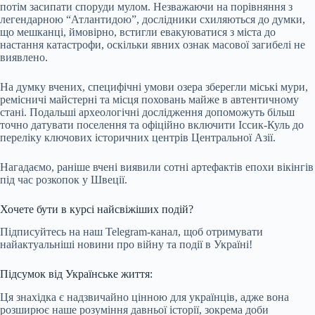
потім засипати споруди мулом. Незважаючи на порівняння з
легендарною “Атлантидою”, дослідники схиляються до думки,
що мешканці, ймовірно, встигли евакуюватися з міста до
настання катастрофи, оскільки явних ознак масової загибелі не
виявлено.
На думку вчених, специфічні умови озера зберегли міські мури,
ремісничі майстерні та місця поховань майже в автентичному
стані. Подальші археологічні дослідження допоможуть більш
точно датувати поселення та офіційно включити Іссик-Куль до
переліку ключових історичних центрів Центральної Азії.
Нагадаємо, раніше вчені виявили сотні артефактів епохи вікінгів
під час розкопок у Швеції.
Хочете бути в курсі найсвіжіших подій?
Підписуйтесь на наш Telegram-канал, щоб отримувати
найактуальніші новини про війну та події в Україні!
Підсумок від Українське життя:
Ця знахідка є надзвичайно цінною для українців, адже вона
розширює наше розуміння давньої історії, зокрема доби