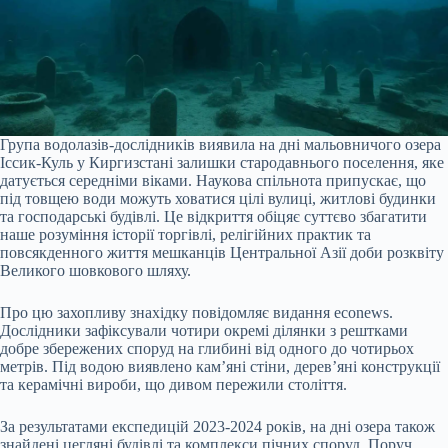
Група водолазів-дослідників виявила на дні мальовничого озера
Іссик-Куль у Киргизстані залишки стародавнього поселення, яке
датується середніми віками. Наукова спільнота припускає, що
під товщею води можуть ховатися цілі вулиці, житлові будинки
та господарські будівлі. Це відкриття обіцяє суттєво збагатити
наше розуміння історії торгівлі, релігійних практик та
повсякденного життя мешканців Центральної Азії доби розквіту
Великого шовкового шляху.
Про цю захопливу знахідку повідомляє видання econews.
Дослідники зафіксували чотири окремі ділянки з рештками
добре збережених споруд на глибині від одного до чотирьох
метрів. Під водою виявлено кам’яні стіни, дерев’яні конструкції
та керамічні вироби, що дивом пережили століття.
За результатами експедицій 2023-2024 років, на дні озера також
знайдені цегляні будівлі та комплекси пічних споруд. Поруч