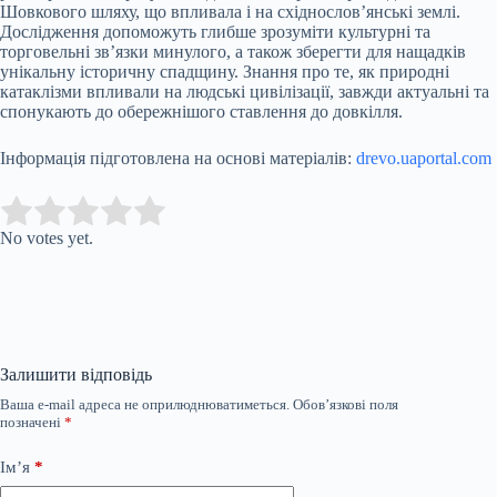
Шовкового шляху, що впливала і на східнослов’янські землі.
Дослідження допоможуть глибше зрозуміти культурні та
торговельні зв’язки минулого, а також зберегти для нащадків
унікальну історичну спадщину. Знання про те, як природні
катаклізми впливали на людські цивілізації, завжди актуальні та
спонукають до обережнішого ставлення до довкілля.
Інформація підготовлена на основі матеріалів:
drevo.uaportal.com
Submit Rating
Rate this item:
No votes yet.
Залишити відповідь
Ваша e-mail адреса не оприлюднюватиметься.
Обов’язкові поля
позначені
*
Ім’я
*