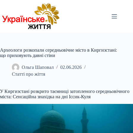
Перейти
до
вмісту
Археологи розкопали середньовічне місто в Киргизстані:
що приховують давні стіни
Ольга Шаповал
02.06.2026
Статті про жіття
У Киргизстані розкрито таємниці затопленого середньовічного
міста: Сенсаційна знахідка на дні Іссик-Куля