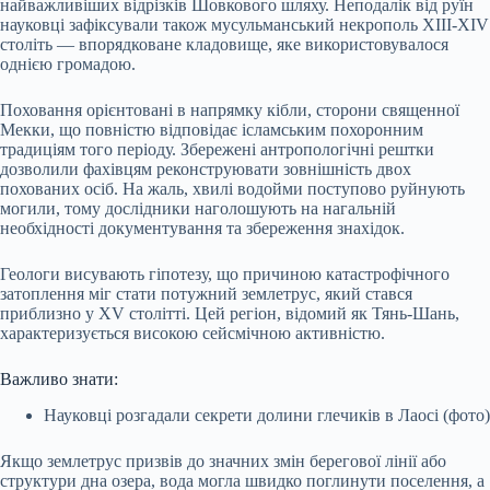
найважливіших відрізків Шовкового шляху. Неподалік від руїн
науковці зафіксували також мусульманський некрополь XIII-XIV
століть — впорядковане кладовище, яке використовувалося
однією громадою.
Поховання орієнтовані в напрямку кібли, сторони священної
Мекки, що повністю відповідає ісламським похоронним
традиціям того періоду. Збережені антропологічні рештки
дозволили фахівцям реконструювати зовнішність двох
похованих осіб. На жаль, хвилі водойми поступово руйнують
могили, тому дослідники наголошують на нагальній
необхідності документування та збереження знахідок.
Геологи висувають гіпотезу, що причиною катастрофічного
затоплення міг стати потужний землетрус, який стався
приблизно у XV столітті. Цей регіон, відомий як Тянь-Шань,
характеризується високою сейсмічною активністю.
Важливо знати:
Науковці розгадали секрети долини глечиків в Лаосі (фото)
Якщо землетрус призвів до значних змін берегової лінії або
структури дна озера, вода могла швидко поглинути поселення, а