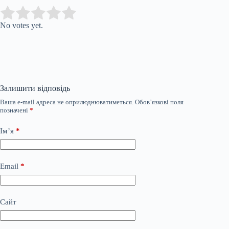
Submit Rating
Rate this item:
No votes yet.
Залишити відповідь
Ваша e-mail адреса не оприлюднюватиметься.
Обов’язкові поля
позначені
*
Ім’я
*
Email
*
Сайт