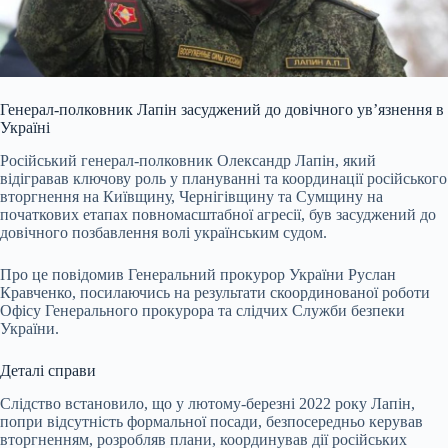
Генерал-полковник Лапін засуджений до довічного ув’язнення в
Україні
Російський генерал-полковник Олександр Лапін, який
відігравав ключову роль у плануванні та координації російського
вторгнення на Київщину, Чернігівщину та Сумщину на
початкових етапах повномасштабної агресії, був засуджений до
довічного позбавлення волі українським судом.
Про це повідомив Генеральний прокурор України Руслан
Кравченко, посилаючись на результати скоординованої роботи
Офісу Генерального прокурора та слідчих Служби безпеки
України.
Деталі справи
Слідство встановило, що у лютому-березні 2022 року Лапін,
попри відсутність формальної посади, безпосередньо керував
вторгненням, розробляв плани, координував дії російських