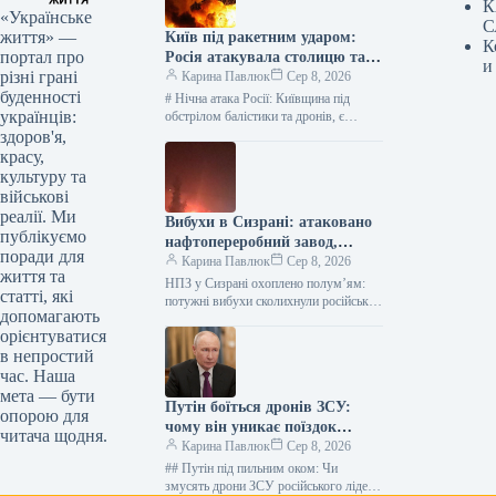
К
«Українське
С
життя» —
Київ під ракетним ударом:
К
портал про
Росія атакувала столицю та
и
різні грані
область, є жертви —
Карина Павлюк
Сер 8, 2026
буденності
найсвіжіші подробиці
# Нічна атака Росії: Київщина під
українців:
обстрілом балістики та дронів, є
загиблі та діти серед постраждалих В
здоров'я,
ніч на 8…
красу,
культуру та
військові
реалії. Ми
Вибухи в Сизрані: атаковано
публікуємо
нафтопереробний завод,
поради для
розпочалася пожежа
Карина Павлюк
Сер 8, 2026
життя та
НПЗ у Сизрані охоплено полум’ям:
статті, які
потужні вибухи сколихнули російське
допомагають
місто У російському місті Сизрань, що
орієнтуватися
на території Самарської області,
в непростий
зафіксовано…
час. Наша
мета — бути
Путін боїться дронів ЗСУ:
опорою для
чому він уникає поїздок
читача щодня.
Україною
Карина Павлюк
Сер 8, 2026
## Путін під пильним оком: Чи
змусять дрони ЗСУ російського лідера