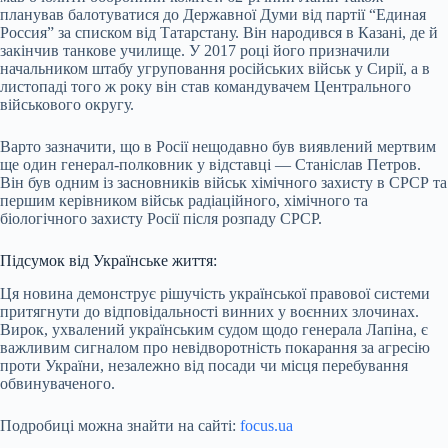
планував балотуватися до Державної Думи від партії “Единая
Россия” за списком від Татарстану. Він народився в Казані, де й
закінчив танкове училище. У 2017 році його призначили
начальником штабу угруповання російських військ у Сирії, а в
листопаді того ж року він став командувачем Центрального
військового округу.
Варто зазначити, що в Росії нещодавно був виявлений мертвим
ще один генерал-полковник у відставці — Станіслав Петров.
Він був одним із засновників військ хімічного захисту в СРСР та
першим керівником військ радіаційного, хімічного та
біологічного захисту Росії після розпаду СРСР.
Підсумок від Українське життя:
Ця новина демонструє рішучість української правової системи
притягнути до відповідальності винних у воєнних злочинах.
Вирок, ухвалений українським судом щодо генерала Лапіна, є
важливим сигналом про невідворотність покарання за агресію
проти України, незалежно від посади чи місця перебування
обвинуваченого.
Подробиці можна знайти на сайті:
focus.ua