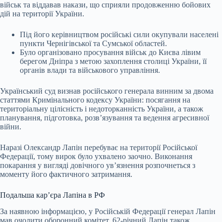
військ та віддавав накази, що сприяли продовженню бойових
дій на території України.
Під його керівництвом російські сили окупували населені
пункти Чернігівської та Сумської областей.
Було організовано просування військ до Києва лівим
берегом Дніпра з метою захоплення столиці України, її
органів влади та військового управління.
Український суд визнав російського генерала винним за двома
статтями Кримінального кодексу України: посягання на
територіальну цілісність і недоторканність України, а також
планування, підготовка, розв’язування та ведення агресивної
війни.
Наразі Олександр Лапін перебуває на території Російської
Федерації, тому вирок було ухвалено заочно. Виконання
покарання у вигляді довічного ув’язнення розпочнеться з
моменту його фактичного затримання.
Подальша кар’єра Лапіна в РФ
За наявною інформацією, у Російській Федерації генерал Лапін
мав очолити оборонний комітет. 62-річний Лапін також