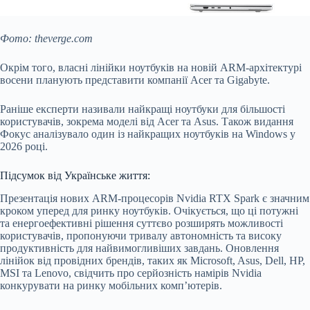
Фото: theverge.com
Окрім того, власні лінійки ноутбуків на новій ARM-архітектурі
восени планують представити компанії Acer та Gigabyte.
Раніше експерти називали найкращі ноутбуки для більшості
користувачів, зокрема моделі від Acer та Asus. Також видання
Фокус аналізувало один із найкращих ноутбуків на Windows у
2026 році.
Підсумок від Українське життя:
Презентація нових ARM-процесорів Nvidia RTX Spark є значним
кроком уперед для ринку ноутбуків. Очікується, що ці потужні
та енергоефективні рішення суттєво розширять можливості
користувачів, пропонуючи тривалу автономність та високу
продуктивність для найвимогливіших завдань. Оновлення
лінійок від провідних брендів, таких як Microsoft, Asus, Dell, HP,
MSI та Lenovo, свідчить про серйозність намірів Nvidia
конкурувати на ринку мобільних комп’ютерів.