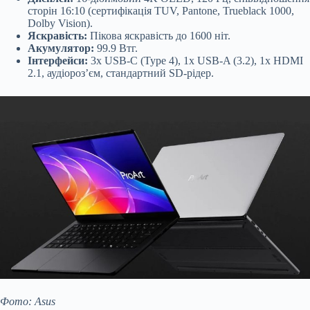
сторін 16:10 (сертифікація TUV, Pantone, Trueblack 1000,
Dolby Vision).
Яскравість:
Пікова яскравість до 1600 ніт.
Акумулятор:
99.9 Втг.
Інтерфейси:
3x USB-C (Type 4), 1x USB-A (3.2), 1x HDMI
2.1, аудіороз’єм, стандартний SD-рідер.
Фото: Asus