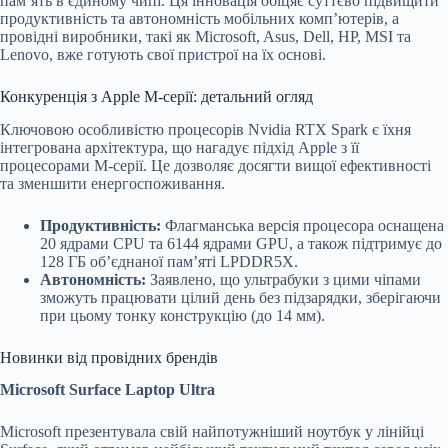
пам’ять в єдиному чипі. Ця інновація обіцяє суттєво підвищити
продуктивність та автономність мобільних комп’ютерів, а
провідні виробники, такі як Microsoft, Asus, Dell, HP, MSI та
Lenovo, вже готують свої пристрої на їх основі.
Конкуренція з Apple M-серії: детальний огляд
Ключовою особливістю процесорів Nvidia RTX Spark є їхня
інтегрована архітектура, що нагадує підхід Apple з її
процесорами M-серії. Це дозволяє досягти вищої ефективності
та зменшити енергоспоживання.
Продуктивність:
Флагманська версія процесора оснащена
20 ядрами CPU та 6144 ядрами GPU, а також підтримує до
128 ГБ об’єднаної пам’яті LPDDR5X.
Автономність:
Заявлено, що ультрабуки з цими чіпами
зможуть працювати цілий день без підзарядки, зберігаючи
при цьому тонку конструкцію (до 14 мм).
Новинки від провідних брендів
Microsoft Surface Laptop Ultra
Microsoft презентувала свій найпотужніший ноутбук у лінійці