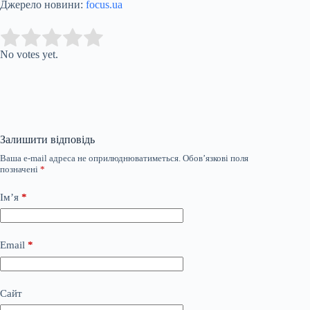
Джерело новини:
focus.ua
Submit Rating
Rate this item:
No votes yet.
Залишити відповідь
Ваша e-mail адреса не оприлюднюватиметься.
Обов’язкові поля
позначені
*
Ім’я
*
Email
*
Сайт