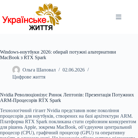
Перейти
до
вмісту
Windows-ноутбуки 2026: обирай потужні альтернативи
MacBook з RTX Spark
Ольга Шаповал
02.06.2026
Цифрове життя
Nvidia Революціонізує Ринок Лептопів: Презентація Потужних
ARM-Процесорів RTX Spark
Технологічний гігант Nvidia представив нове покоління
процесорів для ноутбуків, створених на базі архітектури ARM.
Платформа RTX Spark покликана стати серйозним конкурентом
для рішень Apple, зокрема MacBook, об’єднуючи центральний
процесор (CPU), графічний процесор (GPU) та оперативну