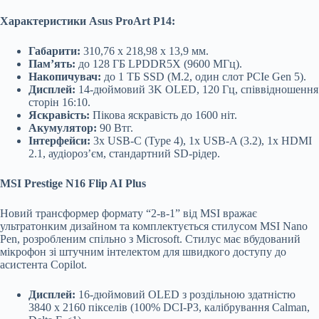
Характеристики Asus ProArt P14:
Габарити:
310,76 x 218,98 x 13,9 мм.
Пам’ять:
до 128 ГБ LPDDR5X (9600 МГц).
Накопичувач:
до 1 ТБ SSD (M.2, один слот PCIe Gen 5).
Дисплей:
14-дюймовий 3K OLED, 120 Гц, співвідношення
сторін 16:10.
Яскравість:
Пікова яскравість до 1600 ніт.
Акумулятор:
90 Втг.
Інтерфейси:
3x USB-C (Type 4), 1x USB-A (3.2), 1x HDMI
2.1, аудіороз’єм, стандартний SD-рідер.
MSI Prestige N16 Flip AI Plus
Новий трансформер формату “2-в-1” від MSI вражає
ультратонким дизайном та комплектується стилусом MSI Nano
Pen, розробленим спільно з Microsoft. Стилус має вбудований
мікрофон зі штучним інтелектом для швидкого доступу до
асистента Copilot.
Дисплей:
16-дюймовий OLED з роздільною здатністю
3840 x 2160 пікселів (100% DCI-P3, калібрування Calman,