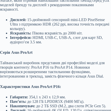
Surface, який отримав найбільший тактильний тачпад серед усіх
моделей бренду та дисплей з рекордними показниками
яскравості.
Дисплей:
15-дюймовий сенсорний mini-LED PixelSense
Ultra з підтримкою HDR (262 ppi, висока точність передачі
кольору).
Яскравість:
Пікова яскравість до 2000 ніт.
Інтерфейси:
HDMI, USB-C, USB-A, слот для карт SD,
аудіороз’єм 3.5 мм.
Серія Asus ProArt
Тайванський виробник представив дві професійні моделі для
творців контенту: ProArt P16 та ProArt P14. Новинки
вирізняються розширеними тактильними функціями,
інтегрованими в трекпад, замість фізичного кільця Asus Dial.
Характеристики Asus ProArt P16:
Габарити:
354,1 x 243 x 12,9 мм.
Пам’ять:
до 128 ГБ LPDDR5X (9400 МГц).
Накопичувач:
до 2 ТБ SSD (M.2, два слоти PCIe Gen 5).
Дисплей:
16-дюймовий 4K OLED, 120 Гц, співвідношення