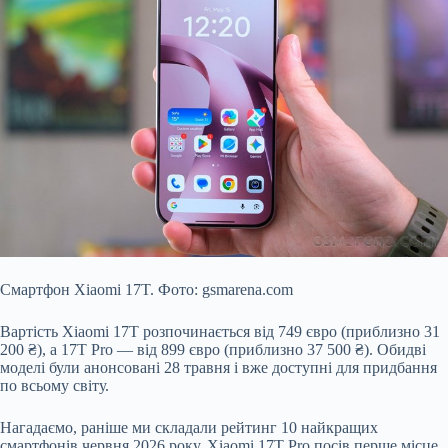
Смартфон Xiaomi 17T. Фото: gsmarena.com
Вартість Xiaomi 17T розпочинається від 749 євро (приблизно 31
200 ₴), а 17T Pro — від 899 євро (приблизно 37 500 ₴). Обидві
моделі були анонсовані 28 травня і вже доступні для придбання
по всьому світу.
Нагадаємо, раніше ми складали рейтинг 10 найкращих
смартфонів червня 2026 року. Xiaomi 17T Pro посів перше місце,