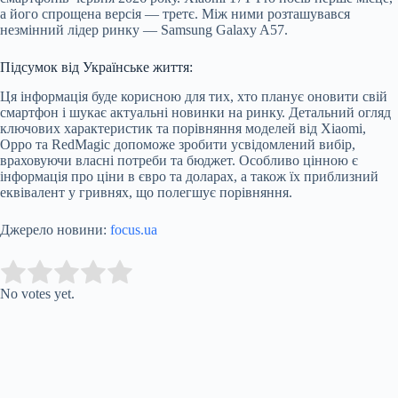
а його спрощена версія — третє. Між ними розташувався
незмінний лідер ринку — Samsung Galaxy A57.
Підсумок від Українське життя:
Ця інформація буде корисною для тих, хто планує оновити свій
смартфон і шукає актуальні новинки на ринку. Детальний огляд
ключових характеристик та порівняння моделей від Xiaomi,
Oppo та RedMagic допоможе зробити усвідомлений вибір,
враховуючи власні потреби та бюджет. Особливо цінною є
інформація про ціни в євро та доларах, а також їх приблизний
еквівалент у гривнях, що полегшує порівняння.
Джерело новини:
focus.ua
Submit Rating
Rate this item:
No votes yet.