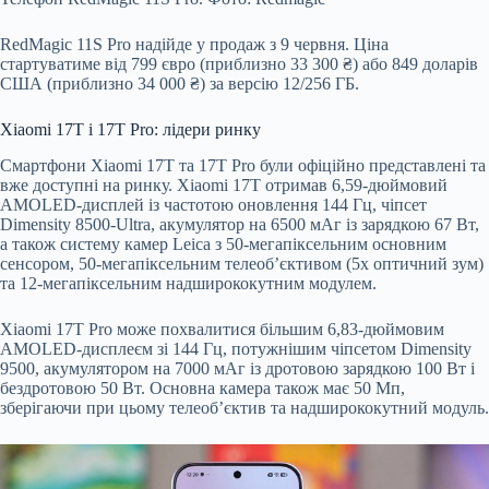
RedMagic 11S Pro надійде у продаж з 9 червня. Ціна
стартуватиме від 799 євро (приблизно 33 300 ₴) або 849 доларів
США (приблизно 34 000 ₴) за версію 12/256 ГБ.
Xiaomi 17T і 17T Pro: лідери ринку
Смартфони Xiaomi 17T та 17T Pro були офіційно представлені та
вже доступні на ринку. Xiaomi 17T отримав 6,59-дюймовий
AMOLED-дисплей із частотою оновлення 144 Гц, чіпсет
Dimensity 8500-Ultra, акумулятор на 6500 мАг із зарядкою 67 Вт,
а також систему камер Leica з 50-мегапіксельним основним
сенсором, 50-мегапіксельним телеоб’єктивом (5x оптичний зум)
та 12-мегапіксельним надширококутним модулем.
Xiaomi 17T Pro може похвалитися більшим 6,83-дюймовим
AMOLED-дисплеєм зі 144 Гц, потужнішим чіпсетом Dimensity
9500, акумулятором на 7000 мАг із дротовою зарядкою 100 Вт і
бездротовою 50 Вт. Основна камера також має 50 Мп,
зберігаючи при цьому телеоб’єктив та надширококутний модуль.