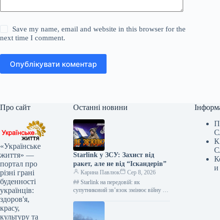
Save my name, email and website in this browser for the
next time I comment.
Опублікувати коментар
Про сайт
Останні новини
Інформ
П
С
К
«Українське
С
життя» —
Starlink у ЗСУ: Захист від
К
портал про
ракет, але не від “Іскандерів”
и
різні грані
Карина Павлюк
Сер 8, 2026
буденності
## Starlink на передовій: як
українців:
супутниковий зв’язок змінює війну в
Україні 8 серпня Україна відзначає
здоров'я,
День Військ зв’язку та кібербезпеки…
красу,
культуру та