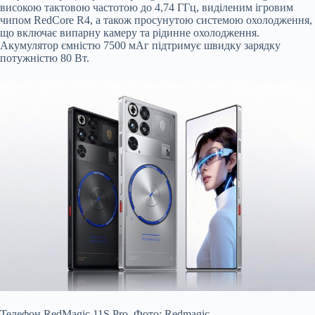
високою тактовою частотою до 4,74 ГГц, виділеним ігровим
чипом RedCore R4, а також просунутою системою охолодження,
що включає випарну камеру та рідинне охолодження.
Акумулятор ємністю 7500 мАг підтримує швидку зарядку
потужністю 80 Вт.
Телефон RedMagic 11S Pro. Фото: Redmagic