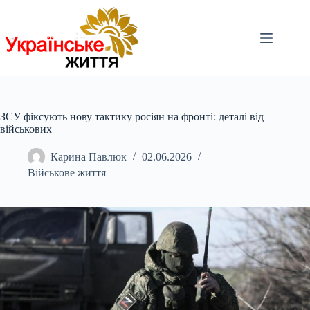
Перейти
до
вмісту
ЗСУ фіксують нову тактику росіян на фронті: деталі від
військових
Карина Павлюк
02.06.2026
Військове життя