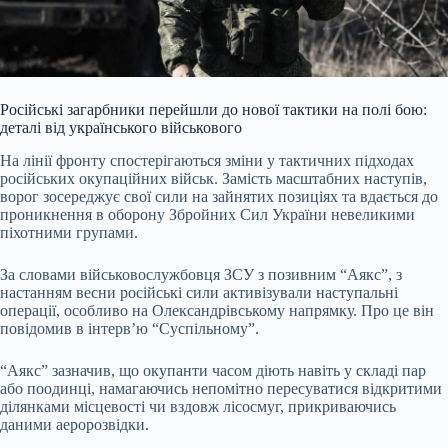
Російські загарбники перейшли до нової тактики на полі бою:
деталі від українського військового
На лінії фронту спостерігаються зміни у тактичних підходах
російських окупаційних військ. Замість масштабних наступів,
ворог зосереджує свої сили на зайнятих позиціях та вдається до
проникнення в оборону Збройних Сил України невеликими
піхотними групами.
За словами військовослужбовця ЗСУ з позивним “Аякс”, з
настанням весни російські сили активізували наступальні
операції, особливо на Олександрівському напрямку. Про це він
повідомив в інтерв’ю “Суспільному”.
“Аякс” зазначив, що окупанти часом діють навіть у складі пар
або поодинці, намагаючись непомітно пересуватися відкритими
ділянками місцевості чи вздовж лісосмуг, прикриваючись
даними аеророзвідки.