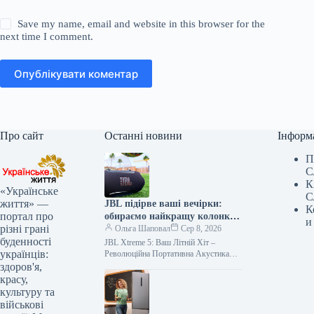
Save my name, email and website in this browser for the
next time I comment.
Опублікувати коментар
Про сайт
Останні новини
Інформ
П
С
К
«Українське
С
життя» —
JBL підірве ваші вечірки:
К
портал про
обираємо найкращу колонку
и
різні грані
року
Ольга Шаповал
Сер 8, 2026
буденності
JBL Xtreme 5: Ваш Літній Хіт –
українців:
Революційна Портативна Акустика
2026 Новий Стандарт Вечірок: JBL
здоров'я,
Xtreme 5 Завойовує Літо 2026…
красу,
культуру та
військові