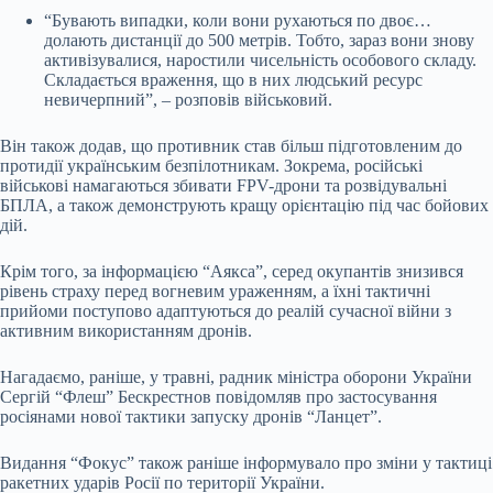
“Бувають випадки, коли вони рухаються по двоє…
долають дистанції до 500 метрів. Тобто, зараз вони знову
активізувалися, наростили чисельність особового складу.
Складається враження, що в них людський ресурс
невичерпний”, – розповів військовий.
Він також додав, що противник став більш підготовленим до
протидії українським безпілотникам. Зокрема, російські
військові намагаються збивати FPV-дрони та розвідувальні
БПЛА, а також демонструють кращу орієнтацію під час бойових
дій.
Крім того, за інформацією “Аякса”, серед окупантів знизився
рівень страху перед вогневим ураженням, а їхні тактичні
прийоми поступово адаптуються до реалій сучасної війни з
активним використанням дронів.
Нагадаємо, раніше, у травні, радник міністра оборони України
Сергій “Флеш” Бескрестнов повідомляв про застосування
росіянами нової тактики запуску дронів “Ланцет”.
Видання “Фокус” також раніше інформувало про зміни у тактиці
ракетних ударів Росії по території України.