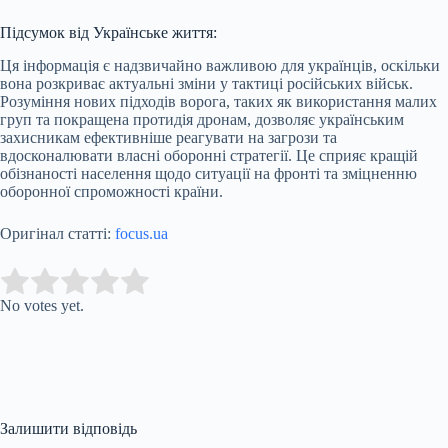
Підсумок від Українське життя:
Ця інформація є надзвичайно важливою для українців, оскільки
вона розкриває актуальні зміни у тактиці російських військ.
Розуміння нових підходів ворога, таких як використання малих
груп та покращена протидія дронам, дозволяє українським
захисникам ефективніше реагувати на загрози та
вдосконалювати власні оборонні стратегії. Це сприяє кращій
обізнаності населення щодо ситуації на фронті та зміцненню
оборонної спроможності країни.
Оригінал статті:
focus.ua
Submit Rating
Rate this item:
No votes yet.
Залишити відповідь