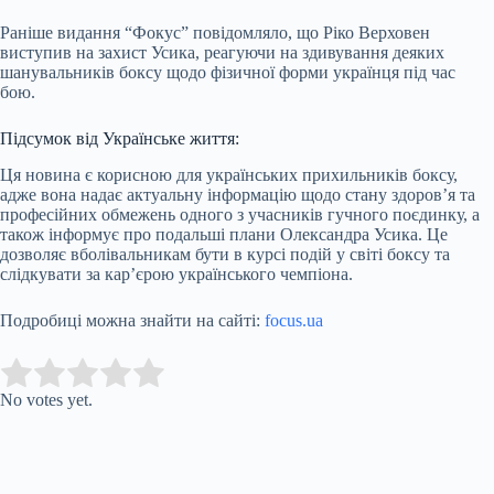
Раніше видання “Фокус” повідомляло, що Ріко Верховен
виступив на захист Усика, реагуючи на здивування деяких
шанувальників боксу щодо фізичної форми українця під час
бою.
Підсумок від Українське життя:
Ця новина є корисною для українських прихильників боксу,
адже вона надає актуальну інформацію щодо стану здоров’я та
професійних обмежень одного з учасників гучного поєдинку, а
також інформує про подальші плани Олександра Усика. Це
дозволяє вболівальникам бути в курсі подій у світі боксу та
слідкувати за кар’єрою українського чемпіона.
Подробиці можна знайти на сайті:
focus.ua
Submit Rating
Rate this item:
No votes yet.