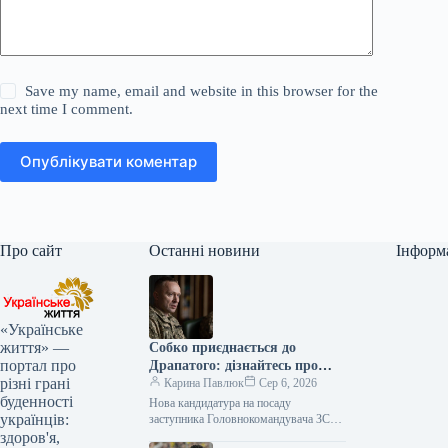
Save my name, email and website in this browser for the
next time I comment.
Опублікувати коментар
Про сайт
Останні новини
Інформ
«Українське
життя» —
Собко приєднається до
портал про
Драпатого: дізнайтесь про
різні грані
нового заступника
Карина Павлюк
Сер 6, 2026
буденності
Нова кандидатура на посаду
українців:
заступника Головнокомандувача ЗСУ
Начальник штабу 11 армійського
здоров'я,