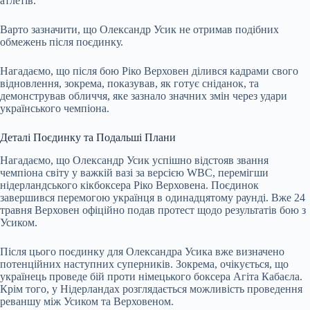
атлетів.
Варто зазначити, що Олександр Усик не отримав подібних
обмежень після поєдинку.
Нагадаємо, що після бою Ріко Верховен ділився кадрами свого
відновлення, зокрема, показував, як готує сніданок, та
демонстрував обличчя, яке зазнало значних змін через удари
українського чемпіона.
Деталі Поєдинку та Подальші Плани
Нагадаємо, що Олександр Усик успішно відстояв звання
чемпіона світу у важкій вазі за версією WBC, перемігши
нідерландського кікбоксера Ріко Верховена. Поєдинок
завершився перемогою українця в одинадцятому раунді. Вже 24
травня Верховен офіційно подав протест щодо результатів бою з
Усиком.
Після цього поєдинку для Олександра Усика вже визначено
потенційних наступних суперників. Зокрема, очікується, що
українець проведе бій проти німецького боксера Агіта Кабаєла.
Крім того, у Нідерландах розглядається можливість проведення
реваншу між Усиком та Верховеном.