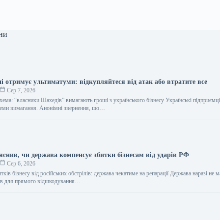
ни
ні отримує ультиматуми: відкупляйтеся від атак або втратите все
Сер 7, 2026
хема: “власники Шахедів” вимагають гроші з українського бізнесу Українські підприємці
хеми вимагання. Анонімні звернення, що…
яснив, чи держава компенсує збитки бізнесам від ударів РФ
Сер 6, 2026
тків бізнесу від російських обстрілів: держава чекатиме на репарації Держава наразі не м
сів для прямого відшкодування…