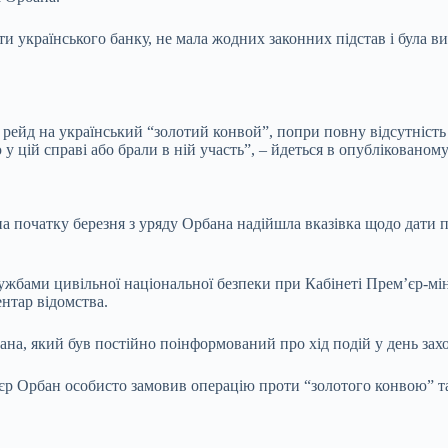
ти українського банку, не мала жодних законних підстав і була 
 рейд на український “золотий конвой”, попри повну відсутність 
у цій справі або брали в ній участь”, – йдеться в опублікованому
а початку березня з уряду Орбана надійшла вказівка щодо дати 
лужбами цивільної національної безпеки при Кабінеті Прем’єр-мін
ентар відомства.
ана, який був постійно поінформований про хід подій у день за
єр Орбан особисто замовив операцію проти “золотого конвою” та 