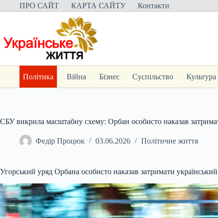
Перейти
ПРО САЙТ
КАРТА САЙТУ
Контакти
до
вмісту
Політика
Війна
Бізнес
Суспільство
Культура
СБУ викрила масштабну схему: Орбан особисто наказав затрима
Федір Процюк
03.06.2026
Політичне життя
Угорський уряд Орбана особисто наказав затримати український