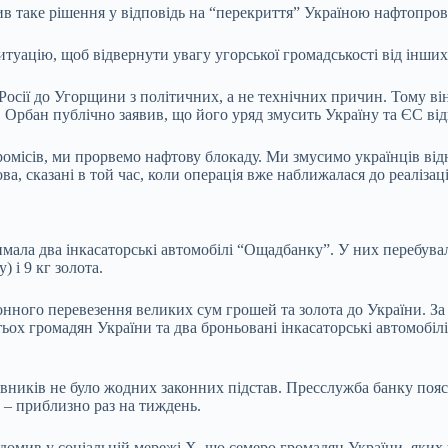
ив таке рішення у відповідь на “перекриття” Україною нафтопро
туацію, щоб відвернути увагу угорської громадськості від інши
осії до Угорщини з політичних, а не технічних причин. Тому він
), Орбан публічно заявив, що його уряд змусить Україну та ЄС 
омісів, ми прорвемо нафтову блокаду. Ми змусимо українців ві
, сказані в той час, коли операція вже наближалася до реалізаці
ала два інкасаторські автомобілі “Ощадбанку”. У них перебували
 і 9 кг золота.
конного перевезення великих сум грошей та золота до України. З
ьох громадян України та два броньовані інкасаторські автомобілі
вників не було жодних законних підстав. Пресслужба банку поя
 – приблизно раз на тиждень.
ідомив у соціальній мережі X, що семеро громадян України, яки