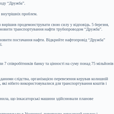
воду “Дружба”.
х внутрішніх проблем.
 вирішив продемонструвати свою силу у відповідь. 5 березня,
відновити транспортування нафти трубопроводом “Дружба”.
дновити постачання нафти. Відкрийте нафтопровід “Дружба”
ї.
 7 співробітників банку та цінності на суму понад 75 мільйонів
а даними слідства, організацією перевезення керував колишній
, які нібито використовувалися для транспортування коштів і
снила, що інкасаторські машини здійснювали планове
х утримували в Угорщині, перетнули державний кордон і