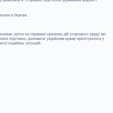
плені в березні.
ливає світло на справжні причини дій угорського уряду, які
онних підставах, допомагає українцям краще орієнтуватися у
итті подібних ситуацій.