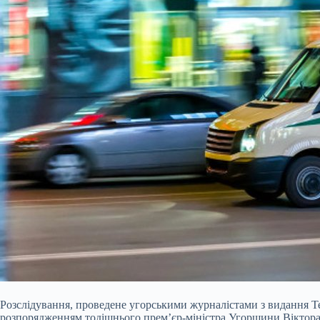
Розслідування, проведене угорськими журналістами з видання Te
розпорядженням тодішнього прем’єр-міністра Угорщини Віктора