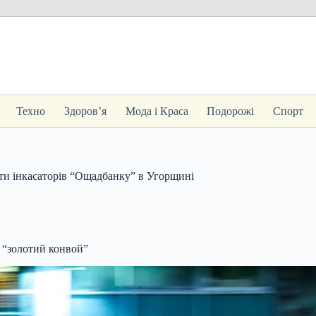
Техно
Здоров’я
Мода і Краса
Подорожі
Спорт
ти інкасаторів “Ощадбанку” в Угорщині
 “золотий конвой”