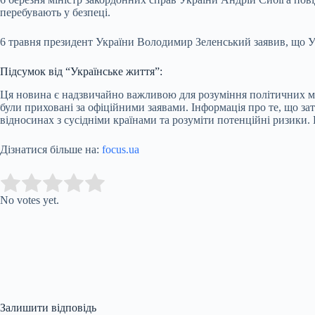
перебувають у безпеці.
6 травня президент України Володимир Зеленський заявив, що Уг
Підсумок від “Українське життя”:
Ця новина є надзвичайно важливою для розуміння політичних ман
були приховані за офіційними заявами. Інформація про те, що з
відносинах з сусідніми країнами та розуміти потенційні ризики.
Дізнатися більше на:
focus.ua
Submit Rating
Rate this item:
No votes yet.
Залишити відповідь