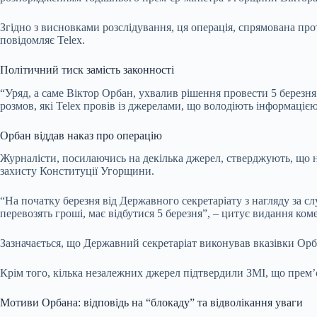
Згідно з висновками розслідування, ця операція, спрямована про
повідомляє Telex.
Політичний тиск замість законності
“Уряд, а саме Віктор Орбан, ухвалив рішення провести 5 березня
розмов, які Telex провів із джерелами, що володіють інформацією 
Орбан віддав наказ про операцію
Журналісти, посилаючись на декілька джерел, стверджують, що н
захисту Конституції Угорщини.
“На початку березня від Державного секретаріату з нагляду за с
перевозять гроші, має відбутися 5 березня”, – цитує видання ком
Зазначається, що Державний секретаріат виконував вказівки Орб
Крім того, кілька незалежних джерел підтвердили ЗМІ, що прем’
Мотиви Орбана: відповідь на “блокаду” та відволікання уваги