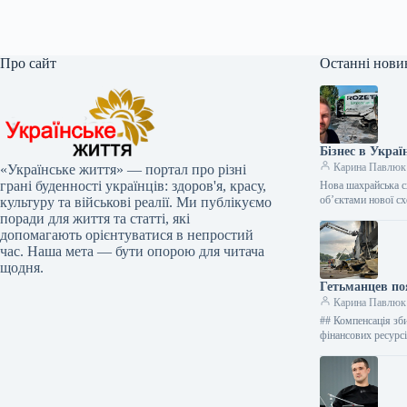
Про сайт
Останні нови
Бізнес в Украї
Карина Павлюк
«Українське життя» — портал про різні
грані буденності українців: здоров'я, красу,
Нова шахрайська с
об’єктами нової с
культуру та військові реалії. Ми публікуємо
поради для життя та статті, які
допомагають орієнтуватися в непростий
час. Наша мета — бути опорою для читача
щодня.
Гетьманцев по
Карина Павлюк
## Компенсація зби
фінансових ресур