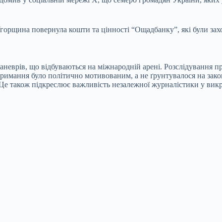
орщина повернула кошти та цінності “Ощадбанку”, які були захо
еврів, що відбуваються на міжнародній арені. Розслідування про
атримання було політично мотивованим, а не ґрунтувалося на зак
 Це також підкреслює важливість незалежної журналістики у викр