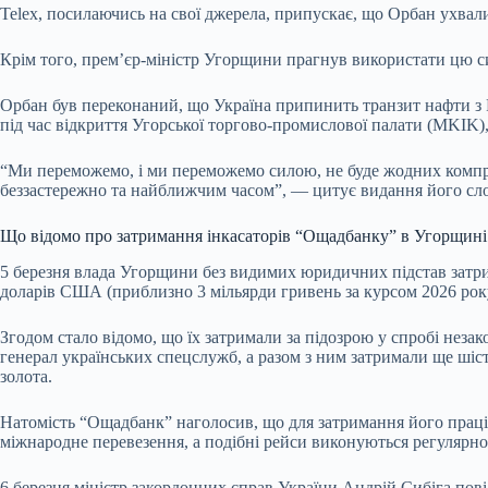
Telex, посилаючись на свої джерела, припускає, що Орбан ухвал
Крім того, прем’єр-міністр Угорщини прагнув використати цю си
Орбан був переконаний, що Україна припинить транзит нафти з Р
під час відкриття Угорської торгово-промислової палати (MKIK
“Ми переможемо, і ми переможемо силою, не буде жодних компр
беззастережно та найближчим часом”, — цитує видання його слова
Що відомо про затримання інкасаторів “Ощадбанку” в Угорщині
5 березня влада Угорщини без видимих юридичних підстав затрим
доларів США (приблизно 3 мільярди гривень за курсом 2026 року)
Згодом стало відомо, що їх затримали за підозрою у спробі неза
генерал українських спецслужб, а разом з ним затримали ще шіст
золота.
Натомість “Ощадбанк” наголосив, що для затримання його праці
міжнародне перевезення, а подібні рейси виконуються регулярно
6 березня міністр закордонних справ України Андрій Сибіга пов