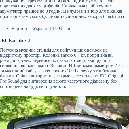
спілкування через гучний зв’язок та підтримує одночасне
підключення двох смартфонів. На максимальній гучності
акумулятор працює до 8 годин. Це чудовий вибір для пікніків,
просторих заміських будинків та спокійних вечорів біля багаття.
Вартість в Україні: 13 999 грн.
JBL Boombox 3
Потужна музична станція для найгучніших вечірок на
відкритому просторі. Колонка вагою 6,7 кг, попри значні
розміри, зручно переноситься завдяки металевій ручці з
силіконовою накладкою. Великий НЧ-динамік діаметром 2.75″
та масивний сабвуфер генерують 180 Вт звуку з глибокими
басами. Спікер використовує фірмову технологію JBL Original
Pro Sound для відтворення всього частотного діапазону без
спотворень на будь-якій гучності.