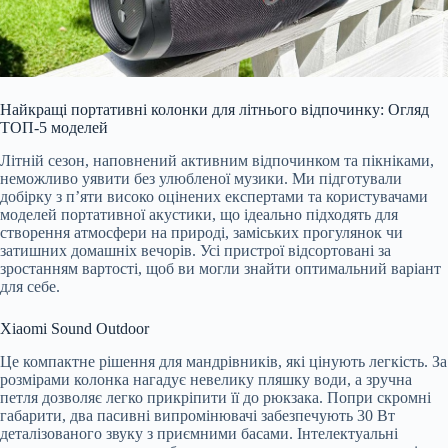
Найкращі портативні колонки для літнього відпочинку: Огляд
ТОП-5 моделей
Літній сезон, наповнений активним відпочинком та пікніками,
неможливо уявити без улюбленої музики. Ми підготували
добірку з п’яти високо оцінених експертами та користувачами
моделей портативної акустики, що ідеально підходять для
створення атмосфери на природі, заміських прогулянок чи
затишних домашніх вечорів. Усі пристрої відсортовані за
зростанням вартості, щоб ви могли знайти оптимальний варіант
для себе.
Xiaomi Sound Outdoor
Це компактне рішення для мандрівників, які цінують легкість. За
розмірами колонка нагадує невелику пляшку води, а зручна
петля дозволяє легко прикріпити її до рюкзака. Попри скромні
габарити, два пасивні випромінювачі забезпечують 30 Вт
деталізованого звуку з приємними басами. Інтелектуальні