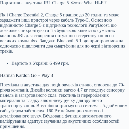
Портативна акустика JBL Charge 5. Фото: What Hi-Fi?
Як і Charge Essential 2, Charge 5 працює до 20 годин та може
заряджати інші пристрої через кабель Type-C. Основною
відмінністю Charge 5 є підтримка технології PartyBoost, що
дозволяє синхронізувати її з будь-якою кількістю сумісних
колонок JBL для створення потужного стереозвучання на
великих компаніях. Завдяки Bluetooth 5.1, до пристрою можна
одночасно підключити два смартфони для по черзі відтворення
треків.
Вартість в Україні: 6 499 грн.
Harman Kardon Go + Play 3
Преміальна акустика для поціновувачів стилю, створена до 70-
річчя компанії. Дизайн колонки вагою 4,7 кг поєднує сенсорну
панель із загартованого скла, текстиль із перероблених
матеріалів та гладку алюмінієву ручку для зручного
транспортування. Внутрішня трисмугова система з 5-дюймовим
сабвуфером забезпечує 160 Вт неймовірно чистого і
деталізованого звуку. Вбудована функція автоматичного
калібрування адаптує звучання до акустичних особливостей
приміщення.