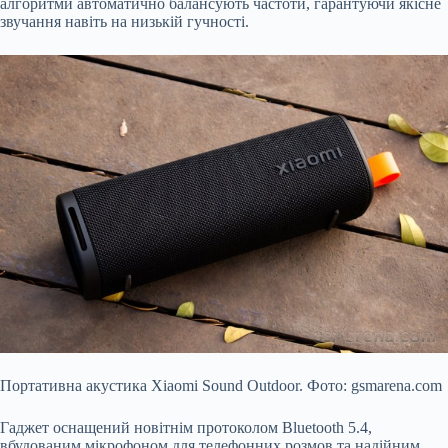
алгоритми автоматично балансують частоти, гарантуючи якісне
звучання навіть на низькій гучності.
Портативна акустика Xiaomi Sound Outdoor. Фото: gsmarena.com
Гаджет оснащений новітнім протоколом Bluetooth 5.4,
вбудованим мікрофоном для телефонних розмов та надійним