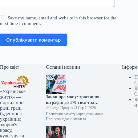
Save my name, email and website in this browser for the
next time I comment.
Опублікувати коментар
Про сайт
Останні новини
Інформ
П
С
К
«Українське
С
життя» —
Закон про мову: зростання
К
портал про
штрафів до 170 тисяч за
и
різні грані
порушення
Федір Процюк
Сер 7, 2026
буденності
Посилення захисту української мови:
українців:
Нові законодавчі зміни та
відповідальність Законодавчі ініціативи
здоров'я,
для зміцнення мовних позицій Комітет
красу,
з питань гуманітарної та…
культуру та