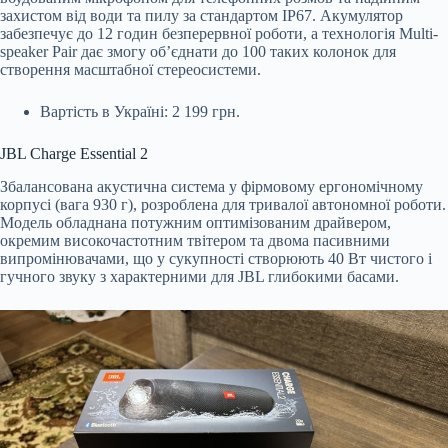
захистом від води та пилу за стандартом IP67. Акумулятор
забезпечує до 12 годин безперервної роботи, а технологія Multi-
speaker Pair дає змогу об’єднати до 100 таких колонок для
створення масштабної стереосистеми.
Вартість в Україні: 2 199 грн.
JBL Charge Essential 2
Збалансована акустична система у фірмовому ергономічному
корпусі (вага 930 г), розроблена для тривалої автономної роботи.
Модель обладнана потужним оптимізованим драйвером,
окремим високочастотним твітером та двома пасивними
випромінювачами, що у сукупності створюють 40 Вт чистого і
гучного звуку з характерними для JBL глибокими басами.