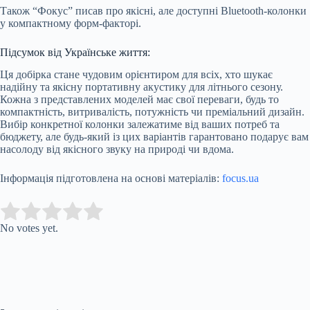
Також “Фокус” писав про якісні, але доступні Bluetooth-колонки
у компактному форм-факторі.
Підсумок від Українське життя:
Ця добірка стане чудовим орієнтиром для всіх, хто шукає
надійну та якісну портативну акустику для літнього сезону.
Кожна з представлених моделей має свої переваги, будь то
компактність, витривалість, потужність чи преміальний дизайн.
Вибір конкретної колонки залежатиме від ваших потреб та
бюджету, але будь-який із цих варіантів гарантовано подарує вам
насолоду від якісного звуку на природі чи вдома.
Інформація підготовлена на основі матеріалів:
focus.ua
Submit Rating
Rate this item:
No votes yet.