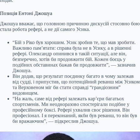
подій.
Позиція Ентоні Джошуа
Джошуа вважає, що головною причиною дискусій стосовно бою
стала робота рефері, а не дії самого Усика.
“Бій з Ріко був хорошим. Усик зробив те, що мав зробити.
Важливо пам’ятати: справа була не в Усику, а в рішенні
рефері. Олександр опинився в такій ситуації, але він,
безперечно, хотів би продовжити бій. Кожен боєць у
подібних обставинах бажав би продовжити”, — зазначив
Джошуа.
Він додав, що результат поєдинку багато в чому залежав
від судді, і припустив, що потенційний реванш між Усиком
та Верховеном міг би стати справді “грандіозним”
видовищем.
“На жаль, саме від рефері залежать кар’єри багатьох
спортсменів. Ми неодноразово спостерігали подібне у
професійному боксі. Рефері ухвалив своє рішення. Він
професіонал. І я переконаний, якби був реванш, то він був
би вражаючим”, — підкреслив Джошуа.