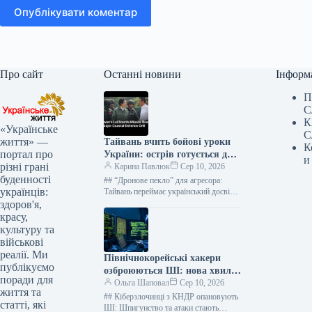
Опублікувати коментар
Про сайт
Останні новини
Інформ
П
С
К
«Українське
С
життя» —
Тайвань вчить бойові уроки
К
портал про
України: острів готується до
и
різні грані
війни з Китаєм
Карина Павлюк
Сер 10, 2026
буденності
## “Дронове пекло” для агресора:
українців:
Тайвань переймає український досвід
протистояння Китайській Народній
здоров'я,
Республіці Міністерство оборони
красу,
Тайваню активно інтегрує безпілотні
культуру та
технології…
військові
реалії. Ми
Північнокорейські хакери
публікуємо
озброюються ШІ: нова хвиля
поради для
кіберзагроз вже тут
Ольга Шаповал
Сер 10, 2026
життя та
## Кіберзлочинці з КНДР опановують
статті, які
ШІ: Шпигунство та атаки стають