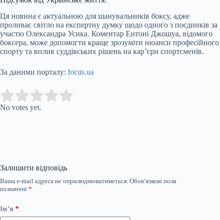
Ця новина є актуальною для шанувальників боксу, адже
проливає світло на експертну думку щодо одного з поєдинків за
участю Олександра Усика. Коментар Ентоні Джошуа, відомого
боксера, може допомогти краще зрозуміти нюанси професійного
спорту та вплив суддівських рішень на кар’єри спортсменів.
За даними порталу:
focus.ua
Submit Rating
Rate this item:
No votes yet.
Залишити відповідь
Ваша e-mail адреса не оприлюднюватиметься.
Обов’язкові поля
позначені
*
Ім’я
*