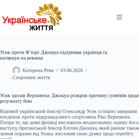
Перейти
до
вмісту
Усик проти Ф’юрі: Джошуа підтримав українця та
натякнув на реванш
Катерина Рева
03.06.2026
Спортивне життя
Усик здолав Верховена: Джошуа розкрив причину сумнівів щодо
результату бою
Відомий український боксер Олександр Усик успішно завершив
поєдинок проти нідерландського спортсмена Ріко Верховена.
Попри те, що деякі фахівці висловили неоднозначну оцінку його
виступу, британський боксер Ентоні Джошуа, який раніше також
зазнав поразки від Усика, висловив свою думку щодо перебігу