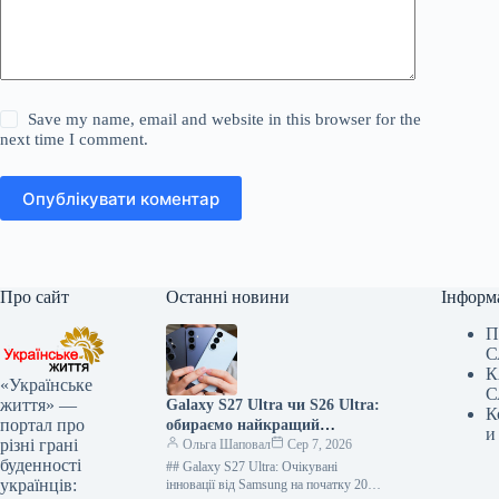
Save my name, email and website in this browser for the
next time I comment.
Опублікувати коментар
Про сайт
Останні новини
Інформ
П
С
К
«Українське
С
життя» —
Galaxy S27 Ultra чи S26 Ultra:
К
портал про
обираємо найкращий
и
різні грані
флагман Samsung на 2026 рік
Ольга Шаповал
Сер 7, 2026
буденності
## Galaxy S27 Ultra: Очікувані
українців:
інновації від Samsung на початку 2027