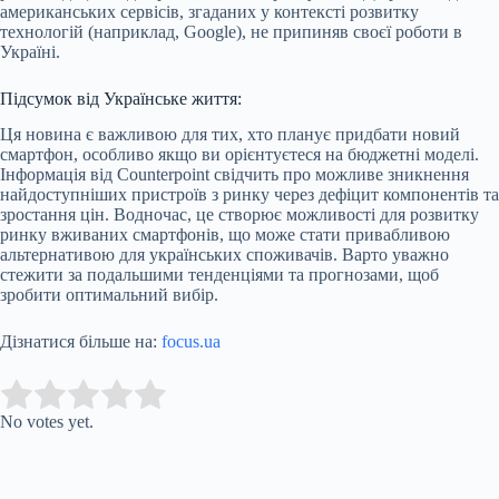
американських сервісів, згаданих у контексті розвитку
технологій (наприклад, Google), не припиняв своєї роботи в
Україні.
Підсумок від Українське життя:
Ця новина є важливою для тих, хто планує придбати новий
смартфон, особливо якщо ви орієнтуєтеся на бюджетні моделі.
Інформація від Counterpoint свідчить про можливе зникнення
найдоступніших пристроїв з ринку через дефіцит компонентів та
зростання цін. Водночас, це створює можливості для розвитку
ринку вживаних смартфонів, що може стати привабливою
альтернативою для українських споживачів. Варто уважно
стежити за подальшими тенденціями та прогнозами, щоб
зробити оптимальний вибір.
Дізнатися більше на:
focus.ua
Submit Rating
Rate this item:
No votes yet.