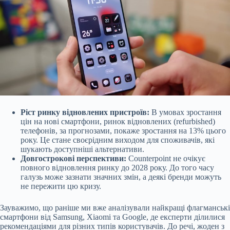
Ріст ринку відновлених пристроїв:
В умовах зростання
цін на нові смартфони, ринок відновлених (refurbished)
телефонів, за прогнозами, покаже зростання на 13% цього
року. Це стане своєрідним виходом для споживачів, які
шукають доступніші альтернативи.
Довгострокові перспективи:
Counterpoint не очікує
повного відновлення ринку до 2028 року. До того часу
галузь може зазнати значних змін, а деякі бренди можуть
не пережити цю кризу.
Зауважимо, що раніше ми вже аналізували найкращі флагманські
смартфони від Samsung, Xiaomi та Google, де експерти ділилися
рекомендаціями для різних типів користувачів. До речі, жоден з