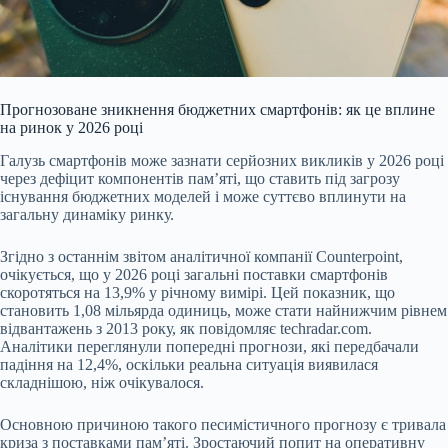
Прогнозоване зникнення бюджетних смартфонів: як це вплине
на ринок у 2026 році
Галузь смартфонів може зазнати серйозних викликів у 2026 році
через дефіцит компонентів пам’яті, що ставить під загрозу
існування бюджетних моделей і може суттєво вплинути на
загальну динаміку ринку.
Згідно з останнім звітом аналітичної компанії Counterpoint,
очікується, що у 2026 році загальні поставки смартфонів
скоротяться на 13,9% у річному вимірі. Цей показник, що
становить 1,0
8 мільярда одиниць, може стати найнижчим рівнем
відвантажень з 2013 року, як повідомляє techradar.com.
Аналітики переглянули попередні прогнози, які передбачали
падіння на 12,4%, оскільки реальна ситуація виявилася
складнішою, ніж очікувалося.
Основною причиною такого песимістичного прогнозу є тривала
криза з поставками пам’яті. Зростаючий попит на оперативну