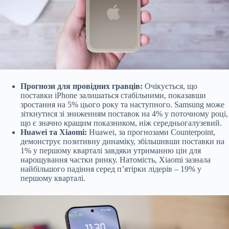
Прогнози для провідних гравців:
Очікується, що
поставки iPhone залишаться стабільними, показавши
зростання на 5% цього року та наступного. Samsung може
зіткнутися зі зниженням поставок на 4% у поточному році,
що є значно кращим показником, ніж середньогалузевий.
Huawei та Xiaomi:
Huawei, за прогнозами Counterpoint,
демонструє позитивну динаміку, збільшивши поставки на
1% у першому кварталі завдяки утриманню цін для
нарощування частки ринку. Натомість, Xiaomi зазнала
найбільшого падіння серед п’ятірки лідерів – 19% у
першому кварталі.