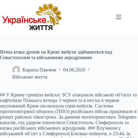
Перейти
до
вмісту
Нічна атака дронів на Крим: вибухи здіймаються над
Севастополем та військовими аеродромами
Карина Павлюк
04.06.2026
Військове життя
## У Криму гриміли вибухи: ЗСУ атакували військові об’єкти та
нафтобази Пізнього вечора 3 червня та в ніч на 4 червня
окупований Крим сколихнула серія вибухів. Системи
протиповітряної оборони (ППО) російських військ працювали в
різних районах півострова. За даними моніторингових Telegram-
каналів, під ударом опинилися Севастополь, Сімферополь та
низка російських військових аеродромів. ### Влучання у
військовий об’єкт у Сімферополі Близько опівночі, о 23:44, за