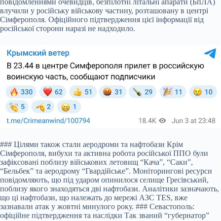
повідомленнями очевидців, безпілотні літальні апарати (БпЛА)
влучили у російську військову частину, розташовану в центрі
Сімферополя. Офіційного підтвердження цієї інформації від
російської сторони наразі не надходило.
### Цілями також стали аеродроми та нафтобази Крім
Сімферополя, вибухи та активна робота російської ППО були
зафіксовані поблизу військових летовищ “Кача”, “Саки”,
“Бельбек” та аеродрому “Гвардійське”. Моніторингові ресурси
повідомляють, що під ударом опинилося селище Гресівський,
поблизу якого знаходяться дві нафтобази. Аналітики зазначають,
що ці нафтобази, що належать до мережі АЗС TES, вже
зазнавали атак у жовтні минулого року. ### Севастополь:
офіційне підтвердження та наслідки Так званий “губернатор”