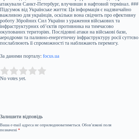
атакували Санкт-Петербург, влучивши в нафтовий термінал. ###
Підсумок від Українське життя: Ця інформація є надзвичайно
важливою для українців, оскільки вона свідчить про ефективну
роботу Збройних Сил України з ураження військових та
інфраструктурних об’єктів противника на тимчасово
окупованих територіях. Послідовні атаки на військові бази,
аеродроми та паливно-енергетичну інфраструктуру росії суттєво
послаблюють її спроможності та наближають перемогу.
За даними порталу:
focus.ua
Submit Rating
Rate this item:
No votes yet.
Залишити відповідь
Ваша e-mail адреса не оприлюднюватиметься.
Обов’язкові поля
позначені
*