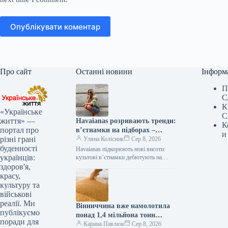
Опублікувати коментар
Про сайт
Останні новини
Інформ
П
С
К
«Українське
С
життя» —
Havaianas розривають тренди:
К
портал про
в’єтнамки на підборах –
и
різні грані
сенсація року!
Уляна Колісник
Сер 8, 2026
буденності
Havaianas підкорюють нові висоти:
українців:
культові в’єтнамки дебютують на
підборах! Бренд Havaianas, відомий
здоров'я,
своїми легендарними гумовими
красу,
шльопанцями на пласкій підошві,
культуру та
зробив…
військові
реалії. Ми
Вінниччина вже намолотила
публікуємо
понад 1,4 мільйона тонн
поради для
зерна, показавши
Карина Павлюк
Сер 8, 2026