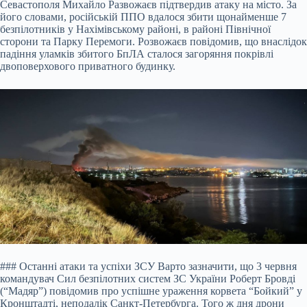
Севастополя Михайло Развожаєв підтвердив атаку на місто. За
його словами, російській ППО вдалося збити щонайменше 7
безпілотників у Нахімівському районі, в районі Північної
сторони та Парку Перемоги. Розвожаєв повідомив, що внаслідок
падіння уламків збитого БпЛА сталося загоряння покрівлі
двоповерхового приватного будинку.
### Останні атаки та успіхи ЗСУ Варто зазначити, що 3 червня
командувач Сил безпілотних систем ЗС України Роберт Бровді
(“Мадяр”) повідомив про успішне ураження корвета “Бойкий” у
Кронштадті, неподалік Санкт-Петербурга. Того ж дня дрони