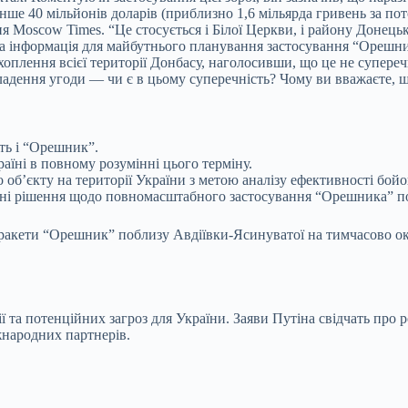
нше 40 мільйонів доларів (приблизно 1,6 мільярда гривень за пот
я Moscow Times. “Це стосується і Білої Церкви, і району Донецьк
нна інформація для майбутнього планування застосування “Орешник
хоплення всієї території Донбасу, наголосивши, що це не супер
адення угоди — чи є в цьому суперечність? Чому ви вважаєте, що
ить і “Орешник”.
аїні в повному розумінні цього терміну.
об’єкту на території України з метою аналізу ефективності бойо
і рішення щодо повномасштабного застосування “Орешника” по ці
ї ракети “Орешник” поблизу Авдіївки-Ясинуватої на тимчасово ок
ї та потенційних загроз для України. Заяви Путіна свідчать про
жнародних партнерів.