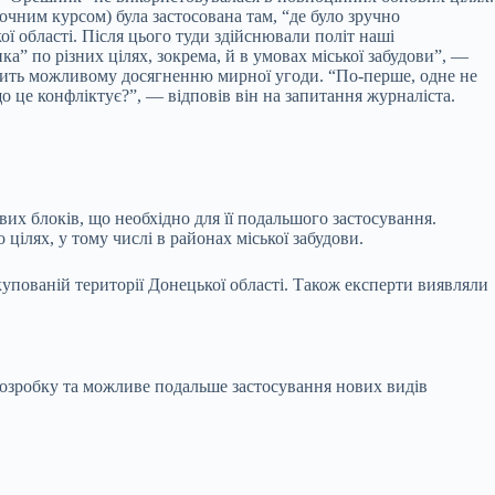
очним курсом) була застосована там, “де було зручно
ої області. Після цього туди здійснювали політ наші
а” по різних цілях, зокрема, й в умовах міської забудови”, —
ечить можливому досягненню мирної угоди. “По-перше, одне не
 це конфліктує?”, — відповів він на запитання журналіста.
вих блоків, що необхідно для її подальшого застосування.
лях, у тому числі в районах міської забудови.
упованій території Донецької області. Також експерти виявляли
 розробку та можливе подальше застосування нових видів