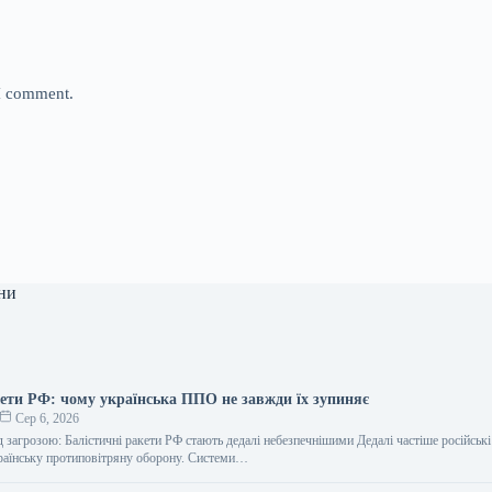
 I comment.
ни
кети РФ: чому українська ППО не завжди їх зупиняє
Сер 6, 2026
д загрозою: Балістичні ракети РФ стають дедалі небезпечнішими Дедалі частіше російські
раїнську протиповітряну оборону. Системи…