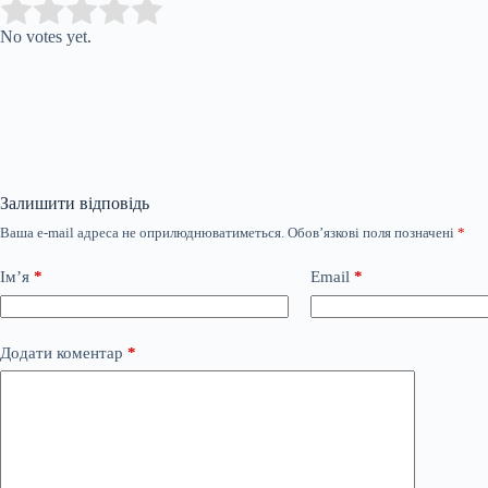
Submit Rating
Rate this item:
No votes yet.
Залишити відповідь
Ваша e-mail адреса не оприлюднюватиметься.
Обов’язкові поля позначені
*
Ім’я
*
Email
*
Додати коментар
*