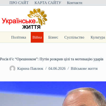
Перейти
ПРО САЙТ
КАРТА САЙТУ
Контакти
до
вмісту
Політика
Війна
Бізнес
Суспільство
Культура
Росія б’є “Орешником”: Путін розкрив цілі та мотивацію ударів
Карина Павлюк
04.06.2026
Військове життя