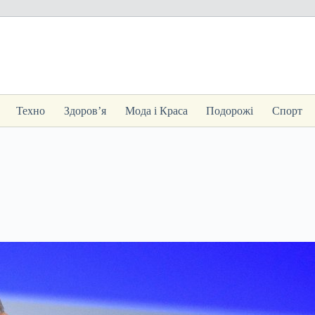
Техно
Здоров’я
Мода і Краса
Подорожі
Спорт