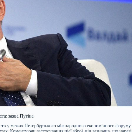
ста: заява Путіна
тств у межах Петербурзького міжнародного економічного форум
х. Коментуючи застосування цієї зброї, він зазначив, що нараз