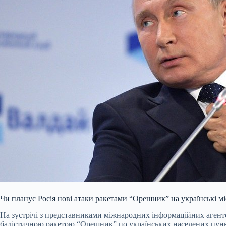
Чи планує Росія нові атаки ракетами “Орешник” на українські мі
На зустрічі з представниками міжнародних інформаційних аген
балістичною ракетою “Орешник” по українських населених пункта