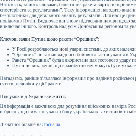
Натомість, за його словами, балістична ракета вартістю щонайме
спостерігати за результатами”. Таку інформацію наводить виданн
безпілотники для детального аналізу результатів. Для нас це ці
повідомив Путін. Водночас він знову підтвердив наміри щодо за
виключає іншого. Контроль над усім Донбаським регіоном та укл
Ключові заяви Путіна щодо ракети “Орешник”:
У Росії розробляються нові ударні системи, до яких належ
“Орешник” не зазнав жодного бойового застосування в Укр
Ракета “Орешник” була використана для тестового удару по 
Путін не виключив, що в майбутньому можуть бути ухвален
Нагадаємо, раніше з’являлася інформація про падіння російсько
суттєві недоліки у цієї ракети.
Підсумок від Українське життя:
Ця інформація є важливою для розуміння військових намірів Росі
озброєнь, що вимагає уваги з боку українських захисників та мі
Дізнатися більше на:
focus.ua