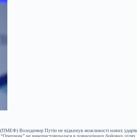
у (ПМЕФ) Володимир Путін не відкинув можливості нових ударів
і “Орешник” не використовувалася в повноцінних бойових цілях.