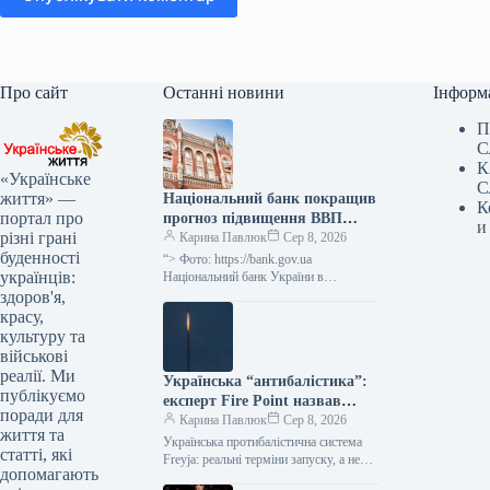
Про сайт
Останні новини
Інформ
П
С
К
«Українське
С
життя» —
Національний банк покращив
К
портал про
прогноз підвищення ВВП
и
різні грані
України у ІІІ кварталі 2026
Карина Павлюк
Сер 8, 2026
буденності
року до 2,1%, а у IV кварталі
“> Фото: https://bank.gov.ua
українців:
2026 року – до 4,2%.
Національний банк України в
оновленому квітневому
здоров'я,
“Інфляційному звіті” на своєму сайті
красу,
оприлюднив прогноз, згідно з яким
культуру та
очікується…
військові
реалії. Ми
Українська “антибалістика”:
публікуємо
експерт Fire Point назвав
поради для
реалістичні терміни появи
Карина Павлюк
Сер 8, 2026
життя та
Українська протибалістична система
статті, які
Freyja: реальні терміни запуску, а не
допомагають
фейкові заяви Українська компанія