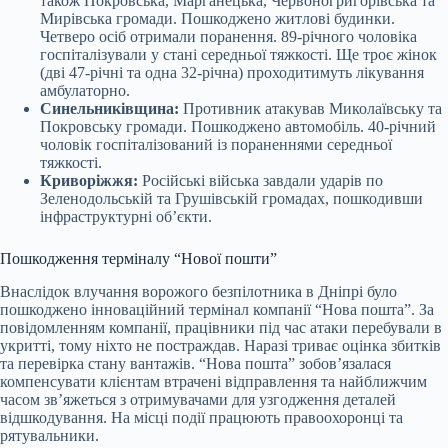
також Покровська, Марганецька, Червоногригорівська та
Мирівська громади. Пошкоджено житлові будинки.
Четверо осіб отримали поранення. 89-річного чоловіка
госпіталізували у стані середньої тяжкості. Ще троє жінок
(дві 47-річні та одна 32-річна) проходитимуть лікування
амбулаторно.
Синельниківщина:
Противник атакував Миколаївську та
Покровську громади. Пошкоджено автомобіль. 40-річний
чоловік госпіталізований із пораненнями середньої
тяжкості.
Криворіжжя:
Російські війська завдали ударів по
Зеленодольській та Грушівській громадах, пошкодивши
інфраструктурні об’єкти.
Пошкодження терміналу “Нової пошти”
Внаслідок влучання ворожого безпілотника в Дніпрі було
пошкоджено інноваційний термінал компанії “Нова пошта”. За
повідомленням компанії, працівники під час атаки перебували в
укритті, тому ніхто не постраждав. Наразі триває оцінка збитків
та перевірка стану вантажів. “Нова пошта” зобов’язалася
компенсувати клієнтам втрачені відправлення та найближчим
часом зв’яжеться з отримувачами для узгодження деталей
відшкодування. На місці події працюють правоохоронці та
рятувальники.