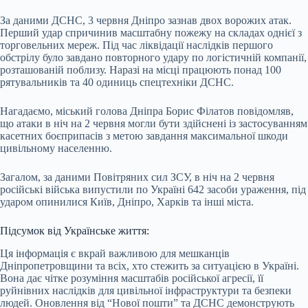
За даними ДСНС, 3 червня Дніпро зазнав двох ворожих атак.
Перший удар спричинив масштабну пожежу на складах однієї з
торговельних мереж. Під час ліквідації наслідків першого
обстрілу було завдано повторного удару по логістичній компанії,
розташованій поблизу. Наразі на місці працюють понад 100
рятувальників та 40 одиниць спецтехніки ДСНС.
Нагадаємо, міський голова Дніпра Борис Філатов повідомляв,
що атаки в ніч на 2 червня могли бути здійснені із застосуванням
касетних боєприпасів з метою завдання максимальної шкоди
цивільному населенню.
Загалом, за даними Повітряних сил ЗСУ, в ніч на 2 червня
російські війська випустили по Україні 642 засоби ураження, під
ударом опинилися Київ, Дніпро, Харків та інші міста.
Підсумок від Українське життя:
Ця інформація є вкрай важливою для мешканців
Дніпропетровщини та всіх, хто стежить за ситуацією в Україні.
Вона дає чітке розуміння масштабів російської агресії, її
руйнівних наслідків для цивільної інфраструктури та безпеки
людей. Оновлення від “Нової пошти” та ДСНС демонструють