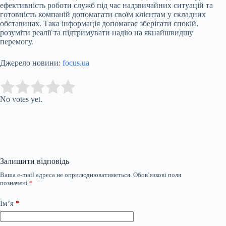
ефективність роботи служб під час надзвичайних ситуацій та
готовність компаній допомагати своїм клієнтам у складних
обставинах. Така інформація допомагає зберігати спокій,
розуміти реалії та підтримувати надію на якнайшвидшу
перемогу.
Джерело новини:
focus.ua
Submit Rating
Rate this item:
No votes yet.
Залишити відповідь
Ваша e-mail адреса не оприлюднюватиметься.
Обов’язкові поля
позначені
*
Ім’я
*