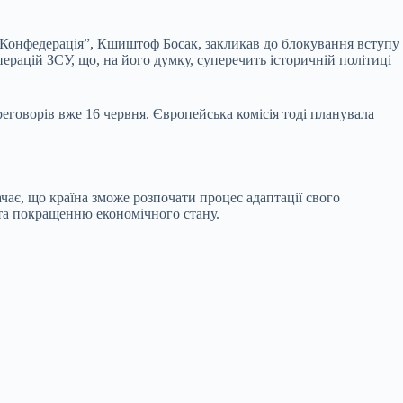
ї “Конфедерація”, Кшиштоф Босак, закликав до блокування вступу
ерацій ЗСУ, що, на його думку, суперечить історичній політиці
еговорів вже 16 червня. Європейська комісія тоді планувала
чає, що країна зможе розпочати процес адаптації свого
та покращенню економічного стану.