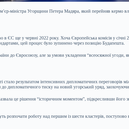
м’єр-міністра Угорщини Петера Мадяра, який перейняв кермо вла
во в ЄС ще у червні 2022 року. Хоча Європейська комісія у січн
ндартами, цей процес було зупинено через позицію Будапешта.
ни до Євросоюзу, але за умови укладення “всеосяжної угоди, яка
ості стало результатом інтенсивних дипломатичних переговорів 
 до дипломатичного тиску на новий угорський уряд, заохочуючи 
назвала це рішення “історичним моментом”, підкресливши його зн
уть розпочати роботу над першим із шести кластерів, поступово 