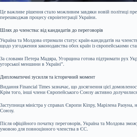
Це важливе рішення стало можливим завдяки новій політиці пре
перешкоджав процесу євроінтеграції України.
Шлях до членства: від кандидатів до переговорів
Україна та Молдова отримали статус країн-кандидатів на членст
щодо узгодження законодавства обох країн із європейськими ста
За словами Петера Мадяра, Угорщина готова підтримати рух Украї
угорської меншини в Україні”.
Дипломатичні зусилля та історичний момент
Видання Financial Times зазначає, що досягнення цієї домовлен
Крім того, інші члени Європейського Союзу активно долучилися
Заступниця міністра у справах Європи Кіпру, Марілена Раоуна, 
Союзу.
Після офіційного початку переговорів, Україна та Молдова змож
умовою для повноцінного членства в ЄС.