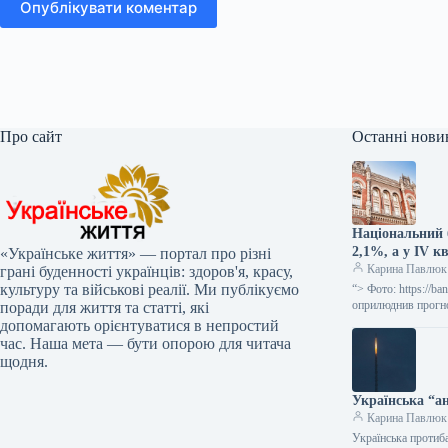
Опублікувати коментар
Про сайт
Останні нови
Національний 
2,1%, а у IV к
«Українське життя» — портал про різні
Карина Павлюк
грані буденності українців: здоров'я, красу,
культуру та військові реалії. Ми публікуємо
“> Фото: https://b
оприлюднив прогно
поради для життя та статті, які
допомагають орієнтуватися в непростий
час. Наша мета — бути опорою для читача
щодня.
Українська “ан
Карина Павлюк
Українська протиба