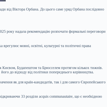
ди від Віктора Орбана. До цього саме уряд Орбана послідовно
і 2025 року надала рекомендацію розпочати формальні переговори
 врегулює мовні, освітні, культурні та політичні права
між Києвом, Будапештом та Брюсселем протягом кількох тижнів.
його до відходу від політики попереднього керівництва.
ачення як для країн-кандидатів, так і для самого Європейського
відкриваючи 33 розділи acquis communautaire, що є необхідною