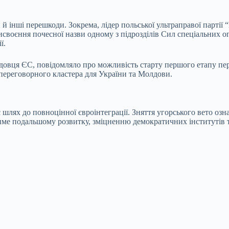
 й інші перешкоди. Зокрема, лідер польської ультраправої парті
своєння почесної назви одному з підрозділів Сил спеціальних оп
ї.
довця ЄС, повідомляло про можливість старту першого етапу пер
переговорного кластера для України та Молдови.
лях до повноцінної євроінтеграції. Зняття угорського вето озна
име подальшому розвитку, зміцненню демократичних інститутів 