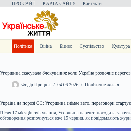
Перейти
ПРО САЙТ
КАРТА САЙТУ
Контакти
до
вмісту
Політика
Війна
Бізнес
Суспільство
Культура
Угорщина скасувала блокування: коли Україна розпочне перего
Федір Процюк
04.06.2026
Політичне життя
Україна на порозі ЄС: Угорщина знімає вето, переговори старт
Після 17 місяців очікування, Угорщина нарешті погодилася знят
обговорення розпочнуться вже 15 червня, як повідомляють журна