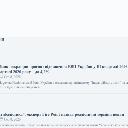
ни
банк покращив прогноз підвищення ВВП України у ІІІ кварталі 2026
варталі 2026 року – до 4,2%.
Сер 8, 2026
ank.gov.ua Національний банк України в оновленому квітневому “Інфляційному звіті” на с
з, згідно з яким очікується…
тибалістика”: експерт Fire Point назвав реалістичні терміни появи
Сер 8, 2026
лістична система Freyja: реальні терміни запуску, а не фейкові заяви Українська компанія 