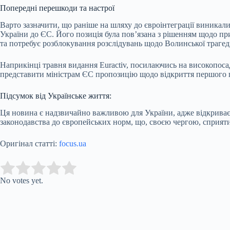
Попередні перешкоди та настрої
Варто зазначити, що раніше на шляху до євроінтеграції виникали
України до ЄС. Його позиція була пов’язана з рішенням щодо при
та потребує розблокування розслідувань щодо Волинської трагеді
Наприкінці травня видання Euractiv, посилаючись на високопоса
представити міністрам ЄС пропозицію щодо відкриття першого 
Підсумок від Українське життя:
Ця новина є надзвичайно важливою для України, адже відкриває ш
законодавства до європейських норм, що, своєю чергою, сприят
Оригінал статті:
focus.ua
Submit Rating
Rate this item:
No votes yet.