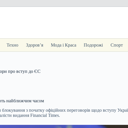
Техно
Здоров’я
Мода і Краса
Подорожі
Спорт
вори про вступ до ЄС
ують найближчим часом
и блокування з початку офіційних переговорів щодо вступу Укра
лісти видання Financial Times.