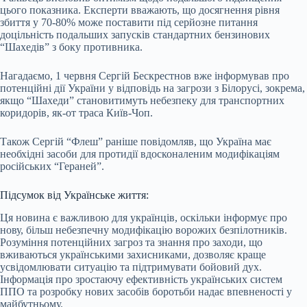
цього показника. Експерти вважають, що досягнення рівня
збиття у 70-80% може поставити під серйозне питання
доцільність подальших запусків стандартних бензинових
“Шахедів” з боку противника.
Нагадаємо, 1 червня Сергій Бескрестнов вже інформував про
потенційні дії України у відповідь на загрози з Білорусі, зокрема,
якщо “Шахеди” становитимуть небезпеку для транспортних
коридорів, як-от траса Київ-Чоп.
Також Сергій “Флеш” раніше повідомляв, що Україна має
необхідні засоби для протидії вдосконаленим модифікаціям
російських “Гераней”.
Підсумок від Українське життя:
Ця новина є важливою для українців, оскільки інформує про
нову, більш небезпечну модифікацію ворожих безпілотників.
Розуміння потенційних загроз та знання про заходи, що
вживаються українськими захисниками, дозволяє краще
усвідомлювати ситуацію та підтримувати бойовий дух.
Інформація про зростаючу ефективність українських систем
ППО та розробку нових засобів боротьби надає впевненості у
майбутньому.