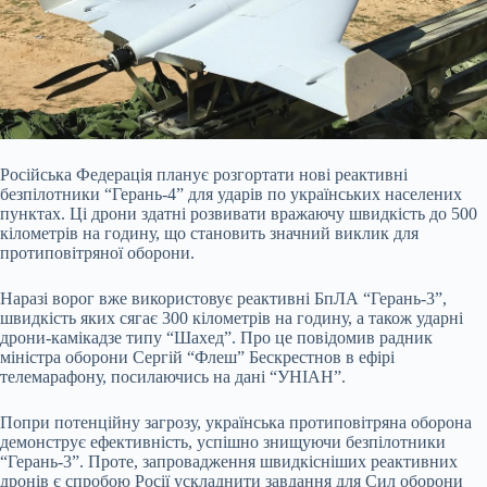
Російська Федерація планує розгортати нові реактивні
безпілотники “Герань-4” для ударів по українських населених
пунктах. Ці дрони здатні розвивати вражаючу швидкість до 500
кілометрів на годину, що становить значний виклик для
протиповітряної оборони.
Наразі ворог вже використовує реактивні БпЛА “Герань-3”,
швидкість яких сягає 300
кілометрів на годину, а також ударні
дрони-камікадзе типу “Шахед”. Про це повідомив радник
міністра оборони Сергій “Флеш” Бескрестнов в ефірі
телемарафону, посилаючись на дані “УНІАН”.
Попри потенційну загрозу, українська протиповітряна оборона
демонструє ефективність, успішно знищуючи безпілотники
“Герань-3”. Проте, запровадження швидкісніших реактивних
дронів є спробою Росії ускладнити завдання для Сил оборони