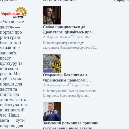
«Українське
життя» —
Собко приєднається до
портал про
Драпатого: дізнайтесь про
різні грані
нового заступника
Карина Павлюк
Сер 6, 2026
буденності
Нова кандидатура на посаду
українців:
заступника Головнокомандувача ЗСУ
Начальник штабу 11 армійського
здоров'я,
корпусу Сергій Собко готується
красу,
обійняти посаду заступника
культуру та
Головнокомандувача Збройними…
військові
реалії. Ми
Охоронець Беллінгема з
публікуємо
українським прапором:
поради для
несподівана зустріч у Мадриді
Катерина Рева
Сер 6, 2026
життя та
# Неочікуваний Символ Лояльності:
статті, які
Охоронець Беллінгема Вразив
допомагають
Тризубом на Руці Півзахисник
орієнтуватися
англійської збірної та зірка
в непростий
мадридського “Реала”, Джуд
Беллінгем, був…
час. Наша
мета — бути
Залужний розкриває причини
опорою для
гострої заяви щодо вступу