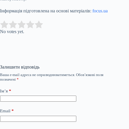
Інформація підготовлена на основі матеріалів:
focus.ua
Submit Rating
Rate this item:
No votes yet.
Залишити відповідь
Ваша e-mail адреса не оприлюднюватиметься.
Обов’язкові поля
позначені
*
Ім’я
*
Email
*