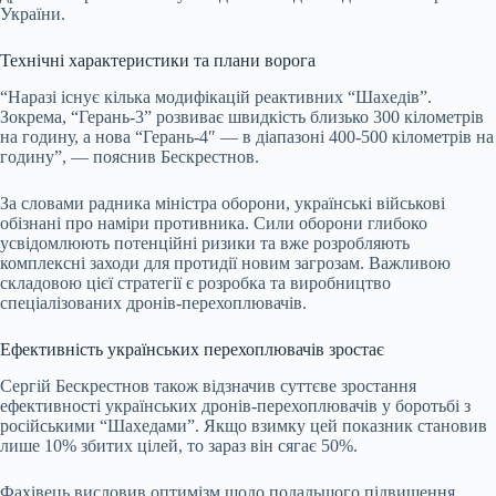
України.
Технічні характеристики та плани ворога
“Наразі існує кілька модифікацій реактивних “Шахедів”.
Зокрема, “Герань-3” розвиває швидкість близько 300 кілометрів
на годину, а нова “Герань-4″ — в діапазоні 400-500 кілометрів на
годину”, — пояснив Бескрестнов.
За словами радника міністра оборони, українські військові
обізнані про наміри противника. Сили оборони глибоко
усвідомлюють потенційні ризики та вже розробляють
комплексні заходи для протидії новим загрозам. Важливою
складовою цієї стратегії є розробка та виробництво
спеціалізованих дронів-перехоплювачів.
Ефективність українських перехоплювачів зростає
Сергій Бескрестнов також відзначив суттєве зростання
ефективності українських дронів-перехоплювачів у боротьбі з
російськими “Шахедами”. Якщо взимку цей показник становив
лише 10% збитих цілей, то зараз він сягає 50%.
Фахівець висловив оптимізм щодо подальшого підвищення