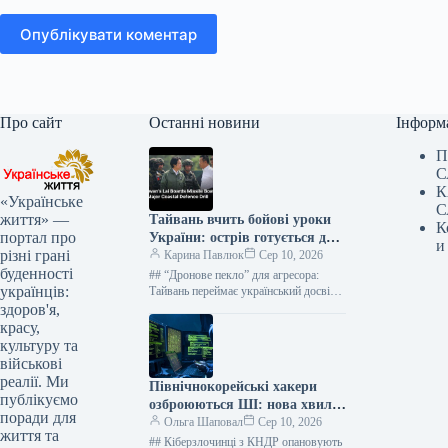
Опублікувати коментар
Про сайт
Останні новини
Інформ
П
С
К
«Українське
С
життя» —
Тайвань вчить бойові уроки
К
портал про
України: острів готується до
и
різні грані
війни з Китаєм
Карина Павлюк
Сер 10, 2026
буденності
## “Дронове пекло” для агресора:
українців:
Тайвань переймає український досвід
протистояння Китайській Народній
здоров'я,
Республіці Міністерство оборони
красу,
Тайваню активно інтегрує безпілотні
культуру та
технології…
військові
реалії. Ми
Північнокорейські хакери
публікуємо
озброюються ШІ: нова хвиля
поради для
кіберзагроз вже тут
Ольга Шаповал
Сер 10, 2026
життя та
## Кіберзлочинці з КНДР опановують