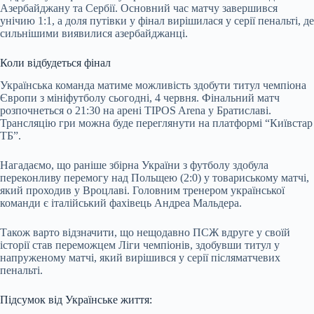
Азербайджану та Сербії. Основний час матчу завершився
унічию 1:1, а доля путівки у фінал вирішилася у серії пенальті, де
сильнішими виявилися азербайджанці.
Коли відбудеться фінал
Українська команда матиме можливість здобути титул чемпіона
Європи з мініфутболу сьогодні, 4 червня. Фінальний матч
розпочнеться о 21:30 на арені TIPOS Arena у Братиславі.
Трансляцію гри можна буде переглянути на платформі “Київстар
ТБ”.
Нагадаємо, що раніше збірна України з футболу здобула
переконливу перемогу над Польщею (2:0) у товариському матчі,
який проходив у Вроцлаві. Головним тренером української
команди є італійський фахівець Андреа Мальдера.
Також варто відзначити, що нещодавно ПСЖ вдруге у своїй
історії став переможцем Ліги чемпіонів, здобувши титул у
напруженому матчі, який вирішився у серії післяматчевих
пенальті.
Підсумок від Українське життя: