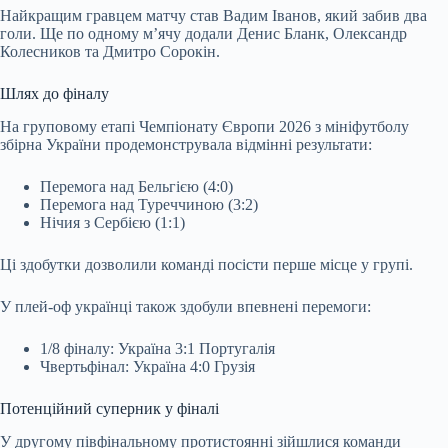
Найкращим гравцем матчу став Вадим Іванов, який забив два
голи. Ще по одному м’ячу додали Денис Бланк, Олександр
Колесников та Дмитро Сорокін.
Шлях до фіналу
На груповому етапі Чемпіонату Європи 2026 з мініфутболу
збірна України продемонструвала відмінні результати:
Перемога над Бельгією (4:0)
Перемога над Туреччиною (3:2)
Нічия з Сербією (1:1)
Ці здобутки дозволили команді посісти перше місце у групі.
У плей-оф українці також здобули впевнені перемоги:
1/8 фіналу: Україна 3:1 Португалія
Чвертьфінал: Україна 4:0 Грузія
Потенційний суперник у фіналі
У другому півфінальному протистоянні зійшлися команди