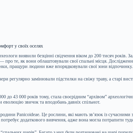
омфорт у своїх оселях
хеологи виявили безцінні свідчення віком до 200 тисяч років. З
 — про те, як вони облаштовували свої спальні місця. Дослідже
інки, пращури людини вже впорядковували свої зони відпочинку.
ери регулярно замінювали підстилки на свіжу траву, а старі вис
00 до 43 000 років тому, стала своєрідним “архівом” археологічн
и еволюцію звичок та вподобань давніх спільнот.
 родини Panicoideae. Це рослини, які мають зв’язок із сучасними
потребує додаткового вивчення, адже вона могла потрапити туди 
спальних шарів”. Багато з них були розташовані на шарі попелу