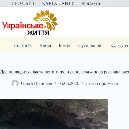
Перейти
ПРО САЙТ
КАРТА САЙТУ
Контакти
до
вмісту
Політика
Війна
Бізнес
Суспільство
Культура
Древні люди: як часто вони міняли свої лігва – нова розвідка вч
Ольга Шаповал
05.06.2026
Статті про жіття