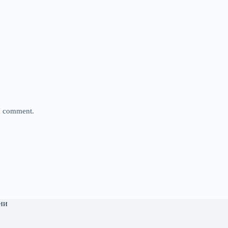
 I comment.
ни