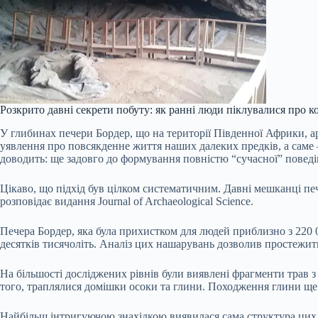
Розкрито давні секрети побуту: як ранні люди піклувалися про к
У глибинах печери Бордер, що на території Південної Африки, ар
уявлення про повсякденне життя наших далеких предків, а саме
доводить: ще задовго до формування повністю “сучасної” повед
Цікаво, що підхід був цілком систематичним. Давні мешканці печ
розповідає видання Journal of Archaeological Science.
Печера Бордер, яка була прихистком для людей приблизно з 220 0
десятків тисячоліть. Аналіз цих нашарувань дозволив простежит
На більшості досліджених рівнів були виявлені фрагменти трав з
того, траплялися домішки осоки та глини. Походження глини ще 
Найбільш інтригуючою знахідкою виявилася сама структура цих “