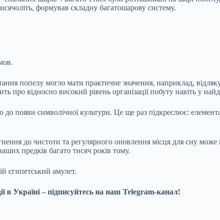
исячоліть, формував складну багатошарову систему.
мов.
тання попелу могло мати практичне значення, наприклад, відляку
ить про відносно високий рівень організації побуту навіть у на
 до появи символічної культури. Це ще раз підкреслює: елемен
ення до чистоти та регулярного оновлення місця для сну може ма
аших предків багато тисяч років тому.
ій єгипетський амулет.
ї в Україні – підписуйтесь на наш Telegram-канал!