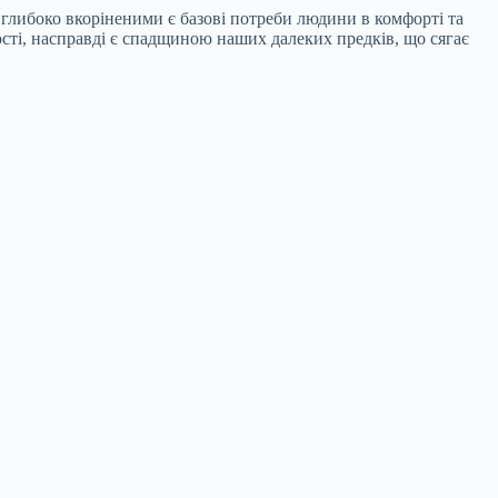
 глибоко вкоріненими є базові потреби людини в комфорті та
ості, насправді є спадщиною наших далеких предків, що сягає