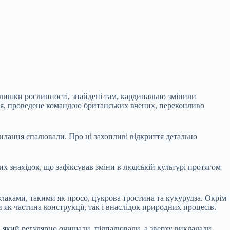
алишки рослинності, знайдені там, кардинально змінили
ння, проведене командою британських вчених, переконливо
тилання спалювали. Про ці захопливі відкриття детально
их знахідок, що зафіксував зміни в людській культурі протягом
 злаками, такими як просо, цукрова тростина та кукурудза. Окрім
як частина конструкції, так і внаслідок природних процесів.
, який регулярно очищали, підпалювали, а зверху викладали