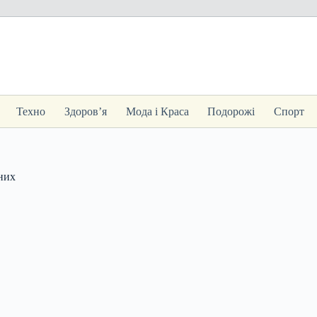
Техно
Здоров’я
Мода і Краса
Подорожі
Спорт
ених