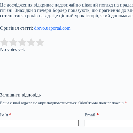
Це дослідження відкриває надзвичайно цікавий погляд на прадавн
гігієні. Знахідки з печери Бордер показують, що прагнення до 
сотень тисяч років назад. Це цінний урок історії, який допомагає
Оригінал статті:
drevo.uaportal.com
Submit Rating
Rate this item:
No votes yet.
Залишити відповідь
Ваша e-mail адреса не оприлюднюватиметься.
Обов’язкові поля позначені
*
Ім’я
*
Email
*