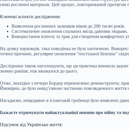
свіжі рослинні матеріали. Цей процес, повторюваний протягом т
Ключові аспекти дослідження:
Виявлення рослинних залишків віком до 200 тисяч років.
Систематичне оновлення спальних місць давніми людьми.
Використання попелу та трав для створення комфортних у
На думку науковців, така поведінка не була хаотичною. Викорис
точної причини, регулярне оновлення “постільної білизни” свідч
Дослідники також наголошують, що ця практика виникла задовго
значно раніше, ніж вважалося до цього.
Отже, знахідки з печери Бордер переконливо демонструють: прагн
Ймовірно, це було невід’ємною частиною повсякденного життя н
Нагадаємо, нещодавно в іспанській гробниці було виявлено давн
Бажаєте отримувати найактуальніші новини про війну та поді
Підсумок від Українське життя: