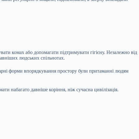
вати комах або допомагати підтримувати гігієну. Незалежно від
йдавніших людських спільнотах.
тарні форми впорядкування простору були притаманні людям
ти набагато давніше коріння, ніж сучасна цивілізація.