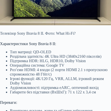
Телевізор Sony Bravia 8 II. Фото: What Hi-Fi?
Характеристики Sony Bravia 8 II:
Тип матриці: QD-OLED
Роздільна здатність: 4K Ultra HD (3840х2160 пікселів)
Підтримка HDR: HLG, HDR10, Dolby Vision
Операційна система: Google TV
Роз’єми HDMI: 4 входи (2 порти HDMI 2.1 з пропускною
спроможністю 48 Гбіт/с)
Ігрові функції: 4K/120 Гц, VRR, ALLM, ігровий режим
Dolby Vision
Аудіоможливості: підтримка eARC, оптичний вихід
Габарити без підставки (ВхШхГ): 71 х 122 х 3,4 см
Переваги:
Винятково яскраве, живе та об’ємне зображення.