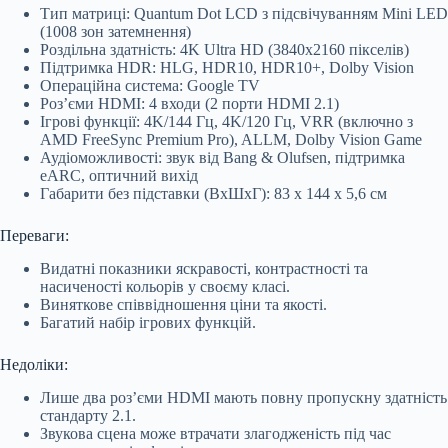
Тип матриці: Quantum Dot LCD з підсвічуванням Mini LED
(1008 зон затемнення)
Роздільна здатність: 4K Ultra HD (3840х2160 пікселів)
Підтримка HDR: HLG, HDR10, HDR10+, Dolby Vision
Операційна система: Google TV
Роз’єми HDMI: 4 входи (2 порти HDMI 2.1)
Ігрові функції: 4K/144 Гц, 4K/120 Гц, VRR (включно з
AMD FreeSync Premium Pro), ALLM, Dolby Vision Game
Аудіоможливості: звук від Bang & Olufsen, підтримка
eARC, оптичний вихід
Габарити без підставки (ВхШхГ): 83 х 144 x 5,6 см
Переваги:
Видатні показники яскравості, контрастності та
насиченості кольорів у своєму класі.
Виняткове співвідношення ціни та якості.
Багатий набір ігрових функцій.
Недоліки:
Лише два роз’єми HDMI мають повну пропускну здатність
стандарту 2.1.
Звукова сцена може втрачати злагодженість під час