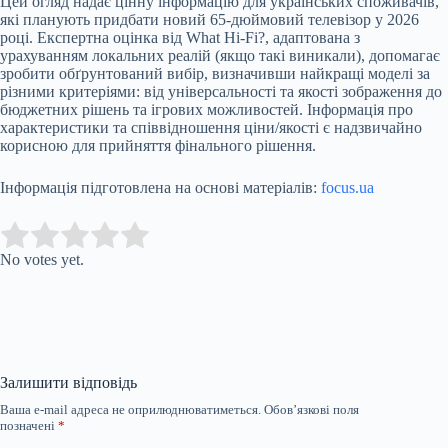
Цей огляд надає цінну інформацію для українських споживачів,
які планують придбати новий 65-дюймовий телевізор у 2026
році. Експертна оцінка від What Hi-Fi?, адаптована з
урахуванням локальних реалій (якщо такі виникали), допомагає
зробити обґрунтований вибір, визначивши найкращі моделі за
різними критеріями: від універсальності та якості зображення до
бюджетних рішень та ігрових можливостей. Інформація про
характеристики та співвідношення ціни/якості є надзвичайно
корисною для прийняття фінального рішення.
Інформація підготовлена на основі матеріалів:
focus.ua
Submit Rating
Rate this item:
No votes yet.
Залишити відповідь
Ваша e-mail адреса не оприлюднюватиметься.
Обов’язкові поля
позначені
*