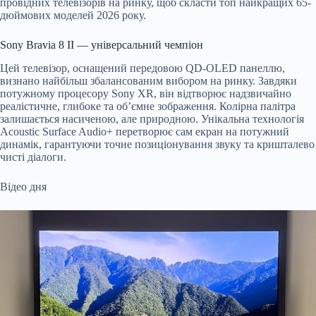
провідних телевізорів на ринку, щоб скласти топ найкращих 65-
дюймових моделей 2026 року.
Sony Bravia 8 II — універсальний чемпіон
Цей телевізор, оснащений передовою QD-OLED панеллю,
визнано найбільш збалансованим вибором на ринку. Завдяки
потужному процесору Sony XR, він відтворює надзвичайно
реалістичне, глибоке та об’ємне зображення. Колірна палітра
залишається насиченою, але природною. Унікальна технологія
Acoustic Surface Audio+ перетворює сам екран на потужний
динамік, гарантуючи точне позиціонування звуку та кришталево
чисті діалоги.
Відео дня