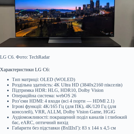
LG C6. Фото: TechRadar
Характеристики LG C6:
Тип матриці: OLED (WOLED)
Роздільна здатність: 4K Ultra HD (3840х2160 пікселів)
Підтримка HDR: HLG, HDR10, Dolby Vision
Операційна система: webOS 26
Роз’єми HDMI: 4 входи (всі 4 порти — HDMI 2.1)
Ігрові функції: 4K/165 Гц (для ПК), 4K/120 Гц (для
консолей), VRR, ALLM, Dolby Vision Game, HGiG
Аудіоможливості: покращений поділ каналів і глибокий
бас, eARC, оптичний вихід
Габарити без підставки (ВхШхГ): 83 х 144 х 4,5 см