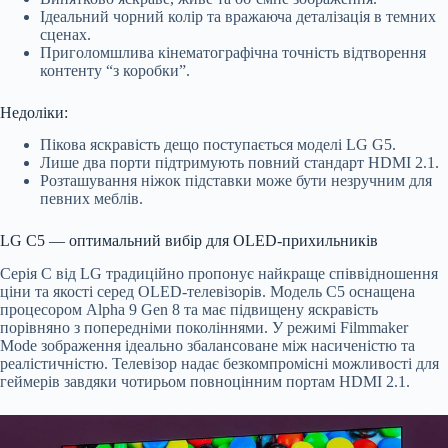
Ідеальний чорний колір та вражаюча деталізація в темних
сценах.
Приголомшлива кінематографічна точність відтворення
контенту “з коробки”.
Недоліки:
Пікова яскравість дещо поступається моделі LG G5.
Лише два порти підтримують повний стандарт HDMI 2.1.
Розташування ніжок підставки може бути незручним для
певних меблів.
LG C5 — оптимальний вибір для OLED-прихильників
Серія C від LG традиційно пропонує найкраще співвідношення
ціни та якості серед OLED-телевізорів. Модель C5 оснащена
процесором Alpha 9 Gen 8 та має підвищену яскравість
порівняно з попередніми поколіннями. У режимі Filmmaker
Mode зображення ідеально збалансоване між насиченістю та
реалістичністю. Телевізор надає безкомпромісні можливості для
геймерів завдяки чотирьом повноцінним портам HDMI 2.1.