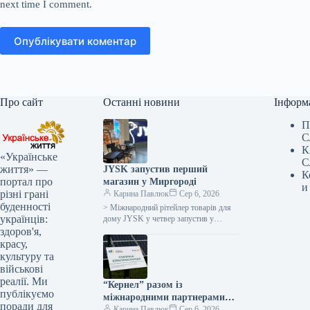
next time I comment.
Опублікувати коментар
Про сайт
Останні новини
Інформ
П
С
К
«Українське
С
життя» —
JYSK запустив перший
К
портал про
магазин у Миргороді
и
різні грані
Карина Павлюк
Сер 6, 2026
буденності
> Міжнародний рітейлер товарів для
українців:
дому JYSK у четвер запустив у
роботу перший магазин у місті
здоров'я,
Миргород, що на Полтавщині,…
красу,
культуру та
військові
реалії. Ми
“Кернел” разом із
публікуємо
міжнародними партнерами
поради для
запускає сонячні
Карина Павлюк
Сер 6, 2026