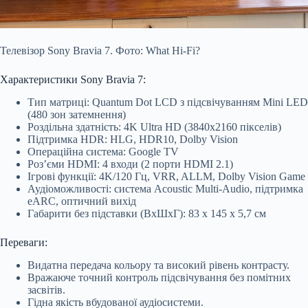
Телевізор Sony Bravia 7. Фото: What Hi-Fi?
Характеристики Sony Bravia 7:
Тип матриці: Quantum Dot LCD з підсвічуванням Mini LED
(480 зон затемнення)
Роздільна здатність: 4K Ultra HD (3840х2160 пікселів)
Підтримка HDR: HLG, HDR10, Dolby Vision
Операційна система: Google TV
Роз’єми HDMI: 4 входи (2 порти HDMI 2.1)
Ігрові функції: 4K/120 Гц, VRR, ALLM, Dolby Vision Game
Аудіоможливості: система Acoustic Multi-Audio, підтримка
eARC, оптичний вихід
Габарити без підставки (ВхШхГ): 83 х 145 х 5,7 см
Переваги:
Видатна передача кольору та високий рівень контрасту.
Вражаюче точний контроль підсвічування без помітних
засвітів.
Гідна якість вбудованої аудіосистеми.