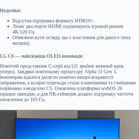
Недоліки:
Відсутня підтримка формату HDR10+.
Лише два порти HDMI підтримують ігровий режим
4K/120 Гц.
Обмежені кути огляду, що є властивим для даного типу
матриці.
LG C6 — найсвіжіша OLED-інновація
Новітній представник C-серії від LG зробив значний крок
уперед. Завдяки новітньому процесору Alpha 11 Gen 3,
інженерам вдалося досягти помітно вищої яскравості
зображення, а колірні переходи стали плавнішими та глибшими
порівняно з моделлю C5. Оновлена платформа webOS 26
працює швидше, а для ПК-геймерів додано підтримку частоти
оновлення до 165 Гц.