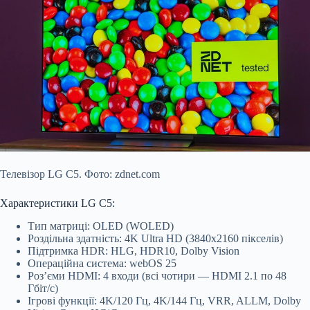
Телевізор LG C5. Фото: zdnet.com
Характеристики LG C5:
Тип матриці: OLED (WOLED)
Роздільна здатність: 4K Ultra HD (3840х2160 пікселів)
Підтримка HDR: HLG, HDR10, Dolby Vision
Операційна система: webOS 25
Роз’єми HDMI: 4 входи (всі чотири — HDMI 2.1 по 48
Гбіт/с)
Ігрові функції: 4K/120 Гц, 4K/144 Гц, VRR, ALLM, Dolby