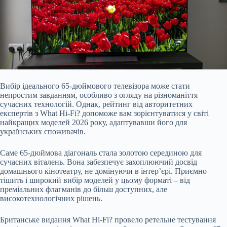
Вибір ідеального 65-дюймового телевізора може стати
непростим завданням, особливо з огляду на різноманіття
сучасних технологій. Однак, рейтинг від авторитетних
експертів з What Hi-Fi? допоможе вам зорієнтуватися у світі
найкращих моделей 20
26 року, адаптувавши його для
українських споживачів.
Саме 65-дюймова діагональ стала золотою серединою для
сучасних віталень. Вона забезпечує захоплюючий досвід
домашнього кінотеатру, не домінуючи в інтер’єрі. Приємно
тішить і широкий вибір моделей у цьому форматі – від
преміальних флагманів до більш доступних, але
високотехнологічних рішень.
Британське видання What Hi-Fi? провело ретельне тестування