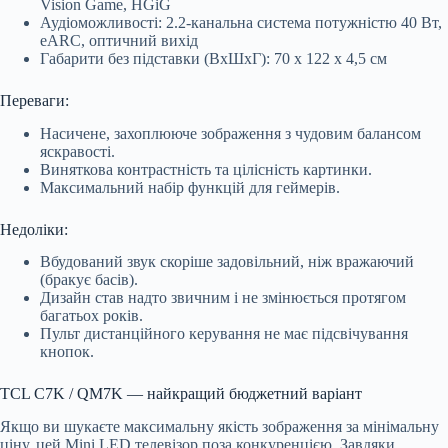
Vision Game, HGiG
Аудіоможливості: 2.2-канальна система потужністю 40 Вт,
eARC, оптичний вихід
Габарити без підставки (ВхШхГ): 70 х 122 х 4,5 см
Переваги:
Насичене, захоплююче зображення з чудовим балансом
яскравості.
Виняткова контрастність та цілісність картинки.
Максимальний набір функцій для геймерів.
Недоліки:
Вбудований звук скоріше задовільний, ніж вражаючий
(бракує басів).
Дизайн став надто звичним і не змінюється протягом
багатьох років.
Пульт дистанційного керування не має підсвічування
кнопок.
TCL C7K / QM7K — найкращий бюджетний варіант
Якщо ви шукаєте максимальну якість зображення за мінімальну
ціну, цей Mini LED телевізор поза конкуренцією. Завдяки