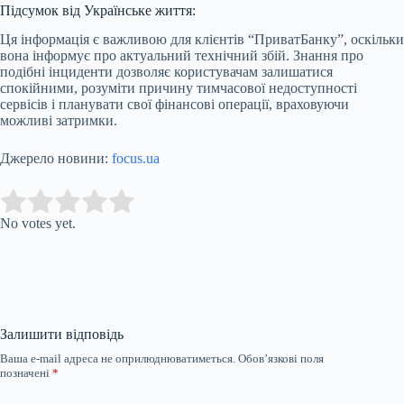
Підсумок від Українське життя:
Ця інформація є важливою для клієнтів “ПриватБанку”, оскільки
вона інформує про актуальний технічний збій. Знання про
подібні інциденти дозволяє користувачам залишатися
спокійними, розуміти причину тимчасової недоступності
сервісів і планувати свої фінансові операції, враховуючи
можливі затримки.
Джерело новини:
focus.ua
Submit Rating
Rate this item:
No votes yet.
Залишити відповідь
Ваша e-mail адреса не оприлюднюватиметься.
Обов’язкові поля
позначені
*