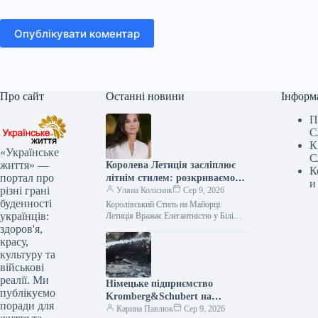
Опублікувати коментар
Про сайт
Останні новини
Інформ
П
С
К
«Українське
С
життя» —
Королева Летиція засліплює
К
портал про
літнім стилем: розкриваємо
и
різні грані
секрети її наймодніших
Уляна Колісник
Сер 9, 2026
буденності
образів
Королівський Стиль на Майорці:
українців:
Летиція Вражає Елегантністю у Білій
Сукні та Золотих Босоніжках Іспанська
здоров'я,
королівська родина розпочала серпень
красу,
з відпочинку…
культуру та
військові
реалії. Ми
Німецьке підприємство
публікуємо
Kromberg&Schubert на
поради для
Житомирщині припинило
Карина Павлюк
Сер 9, 2026