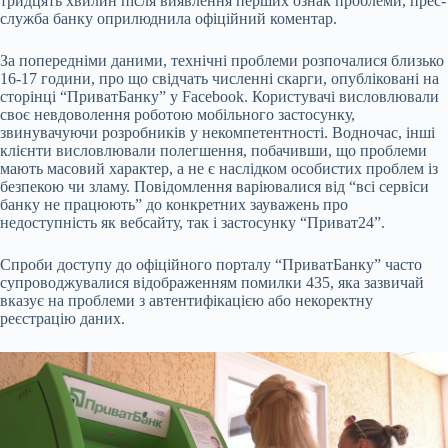
тридцять хвилин після виявлення перших ознак проблеми, прес-
служба банку оприлюднила офіційний коментар.
За попередніми даними, технічні проблеми розпочалися близько
16-17 години, про що свідчать численні скарги, опубліковані на
сторінці “ПриватБанку” у Facebook. Користувачі висловлювали
своє невдоволення роботою мобільного застосунку,
звинувачуючи розробників у некомпетентності. Водночас, інші
клієнти висловлювали полегшення, побачивши, що проблеми
мають масовий характер, а не є наслідком особистих проблем із
безпекою чи зламу. Повідомлення варіювалися від “всі сервіси
банку не працюють” до конкретних зауважень про
недоступність як вебсайту, так і застосунку “Приват24”.
Спроби доступу до офіційного порталу “ПриватБанку” часто
супроводжувалися відображенням помилки 435, яка зазвичай
вказує на проблеми з автентифікацією або некоректну
реєстрацію даних.