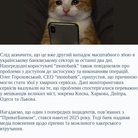
Слід зазначити, що це вже другий випадок масштабного збою в
українському банківському секторі за останні два дні.
Напередодні користувачі “monobank” також повідомляли про
проблеми з доступом до застосунку та виконанням операцій.
Олег Гороховський, CEO “monobank”, припустив, що причиною
могли стати збої у хмарних сервісах. Дані моніторингових
сервісів вказували на те, що проблеми спостерігалися переважно
у мешканців великих міст, зокрема Києва, Харкова, Дніпра,
Одеси та Львова.
Нагадаємо, що один з попередніх інцидентів, пов’язаних з
“ПриватБанком”, стався навесні 2025 року. Тоді банк надавав
медіа пояснення щодо причин та можливого хакерського
втручання.