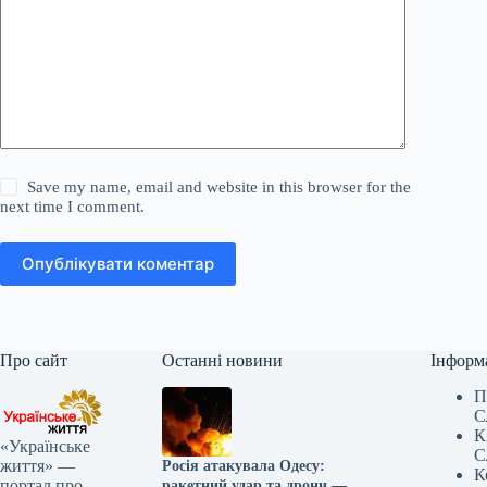
Save my name, email and website in this browser for the
next time I comment.
Опублікувати коментар
Про сайт
Останні новини
Інформ
П
С
К
«Українське
С
життя» —
Росія атакувала Одесу:
К
портал про
ракетний удар та дрони —