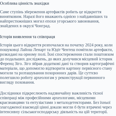
Особлива цінність знахідки
Саме ступінь збереження артефактів робить це відкриття
винятковим. Наразі його вважають однією з найдавніших та
найпрестижніших могил епохи угорського завоювання,
знайдених в окрузі Чонград.
Історія виявлення та співпраця
Історія цього відкриття розпочалася на початку 2024 року, коли
пошуковці Лайош Ленарт та Юдіт Чентеш помітили артефакти,
розкидані на орному полі. Їхні спостереження стали поштовхом
до подальших досліджень, до яких долучився місцевий історик
Ференц Зіго. Зіго зібрав додаткові дані та створив картографічні
матеріали, що допомогло відтворити картину первісного стану
могили та розташування похоронних дарів. Це суттєво
полегшило роботу археологам у реконструкції первинного
вигляду поховання.
Дослідники підкреслюють надзвичайну важливість тісної
співпраці між професійними археологами, місцевими
краєзнавцями та ентузіастами з металодетекторами. Без їхньої
злагодженої взаємодії цінні докази могли б бути втрачені через
інтенсивну сільськогосподарську діяльність на цій території.