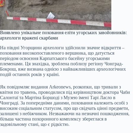
Виявлено унікальне поховання еліти угорських завойовників:
археологи вражені скарбами
На півдні Угорщини археологи здійснили значне відкриття –
поховання високопоставленого вершника, що датується
періодом освоєння Карпатського басейну угорськими
племенами. Ця знахідка, зроблена поблизу регіону Чонград-
Бокрош, вже визнана однією з найважливіших археологічних
подій останніх років у країні.
Як повідомляє видання Arkeonews, розкопки, що тривали з
квітня по травень, проводилися під керівництвом доктора Чаби
Салонтаї та Мартіна Боршоді з Музею імені Тарі Ласло в
Чонграді. За попередніми даними, поховання належить особі з
високим соціальним статусом, про що свідчать цінні предмети,
залишені з небіжчиком. Незважаючи на незначні пошкодження,
більша частина похоронного комплексу збереглася в
задовільному стані, що є рідкістю.