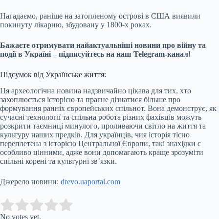
Нагадаємо, раніше на затопленому острові в США виявили
покинуту лікарню, збудовану у 1800-х роках.
Бажаєте отримувати найактуальніші новини про війну та
події в Україні – підписуйтесь на наш Telegram-канал!
Підсумок від Українське життя:
Ця археологічна новина надзвичайно цікава для тих, хто
захоплюється історією та прагне дізнатися більше про
формування ранніх європейських спільнот. Вона демонструє, як
сучасні технології та спільна робота різних фахівців можуть
розкрити таємниці минулого, проливаючи світло на життя та
культуру наших предків. Для українців, чия історія тісно
переплетена з історією Центральної Європи, такі знахідки є
особливо цінними, адже вони допомагають краще зрозуміти
спільні корені та культурні зв’язки.
Джерело новини:
drevo.uaportal.com
Submit Rating
Rate this item:
No votes yet.