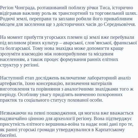
Регіон Чонграда, розташований поблизу річки Тиса, історично
відігравав важливу роль як транспортний та торговельний шлях.
Родючі землі, переправи та заплави робили його привабливим
місцем для заселення ще з доісторичних часів до Середньовіччя.
На момент прибуття угорських племен ці землі вже перебували
під впливом різних культур – аварської, слов’янської, франкської
та болгарської. Тому нова знахідка може допомогти краще
зрозуміти взаємодію між новоприбулими та місцевим
населенням, а також процес формування ранніх елітних
структур у регіоні.
Наступний етап досліджень включатиме лабораторний аналіз
артефактів, їхню консервацію, визначення матеріалів
виготовлення та порівняння з аналогічними знахідками того ж
періоду. Особливу увагу приділять вивченню похоронних
практик та соціального статусу похованої особи.
Незважаючи на певні пошкодження, ця могила вже вважається
надзвичайно цінною для археології регіону. Вона підтверджує
присутність елітного вершника-воїна та надає нові дані про те,
як ранні угорські громади утверджувалися в Карпатському
басейні.