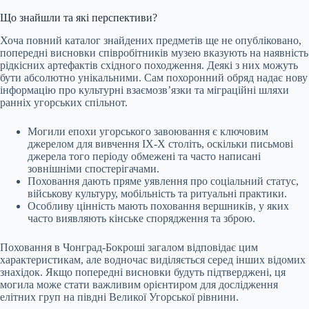
Що знайшли та які перспективи?
Хоча повний каталог знайдених предметів ще не опубліковано,
попередні висновки співробітників музею вказують на наявність
рідкісних артефактів східного походження. Деякі з них можуть
бути абсолютно унікальними. Сам похоронний обряд надає нову
інформацію про культурні взаємозв’язки та міграційні шляхи
ранніх угорських спільнот.
Могили епохи угорського завоювання є ключовим
джерелом для вивчення IX-X століть, оскільки письмові
джерела того періоду обмежені та часто написані
зовнішніми спостерігачами.
Поховання дають пряме уявлення про соціальний статус,
військову культуру, мобільність та ритуальні практики.
Особливу цінність мають поховання вершників, у яких
часто виявляють кінське спорядження та зброю.
Поховання в Чонград-Бокроші загалом відповідає цим
характеристикам, але водночас виділяється серед інших відомих
знахідок. Якщо попередні висновки будуть підтверджені, ця
могила може стати важливим орієнтиром для дослідження
елітних груп на півдні Великої Угорської рівнини.