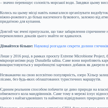
– значно перевищує солоність морської води. Завдяки цьому вис
Колись на цьому місці навіть намагалися організувати видобуток с
ніжно-рожевого до більш насиченого бузкового, залежно від атм
придатною для купання.
Довгий час вчені припускали, що таке забарвлення спричинене н
переконливих доказів цього знайти не вдавалося.
Дізнайтеся більше:
Науковці розгадали секрети долини глечиків
Лише у 2016 році, в рамках проєкту Extreme Microbiome Project,
мікроорганізми роду Dunaliella salina. Саме вони виробляють ка
використовуються у виробництві харчових добавок як джерело в
Незважаючи на свою всесвітню популярність, озеро Хільєр залиш
лісами, без будь-яких облаштованих туристичних маршрутів.
Єдиним реальним способом побачити це диво природи на власні 
обмеженого кола мандрівників. Саме тому в мережі існує відносн
однією з найзагадковіших та найменш відвідуваних природних п