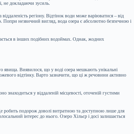
і, не докладаючи зусиль.
а віддаленість регіону. Відтінок води може варіюватися – від
ю. Попри незвичний вигляд, вода озера є абсолютно безпечною і
гається в інших подібних водоймах. Однак, жодних
го явища. Виявилося, що у воді озера мешкають унікальні
рожевого відтінку. Варто зазначити, що ці ж речовини активно
о знаходиться у віддаленій місцевості, оточеній густими
 Це робить подорож доволі витратною та доступною лише для
лосальний інтерес до нього. Озеро Хільєр і досі залишається