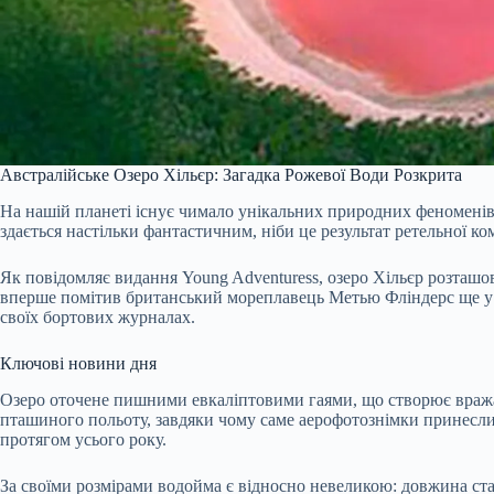
Австралійське Озеро Хільєр: Загадка Рожевої Води Розкрита
На нашій планеті існує чимало унікальних природних феноменів,
здається настільки фантастичним, ніби це результат ретельної 
Як повідомляє видання Young Adventuress, озеро Хільєр розташ
вперше помітив британський мореплавець Метью Фліндерс ще у 1
своїх бортових журналах.
Ключові новини дня
Озеро оточене пишними евкаліптовими гаями, що створює вража
пташиного польоту, завдяки чому саме аерофотознімки принесли о
протягом усього року.
За своїми розмірами водойма є відносно невеликою: довжина ста