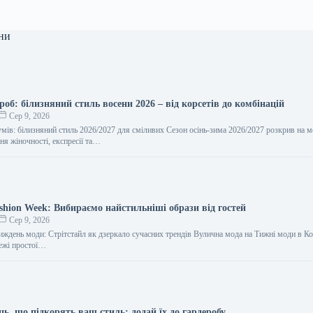
ни
роб: білизняний стиль восени 2026 – від корсетів до комбінацій
Сер 9, 2026
умів: білизняний стиль 2026/2027 для сміливих Сезон осінь-зима 2026/2027 розкрив на 
ня жіночності, експресії та…
shion Week: Вибираємо найстильніші образи від гостей
Сер 9, 2026
иждень моди: Стрітстайл як дзеркало сучасних трендів Вулична мода на Тижні моди в Ко
ежі простої…
иць, що підкорять ваш стиль: додай їх до гардеробу