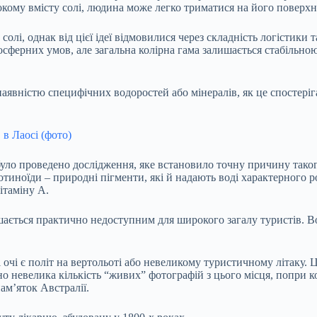
окому вмісту солі, людина може легко триматися на його поверхн
олі, однак від цієї ідеї відмовилися через складність логістики т
осферних умов, але загальна колірна гама залишається стабільно
аявністю специфічних водоростей або мінералів, як це спостері
 в Лаосі (фото)
 було проведено дослідження, яке встановило точну причину тако
ротиноїди – природні пігменти, які й надають воді характерного 
ітаміну А.
ається практично недоступним для широкого загалу туристів. Вон
очі є політ на вертольоті або невеликому туристичному літаку.
о невелика кількість “живих” фотографій з цього місця, попри ко
ам’яток Австралії.