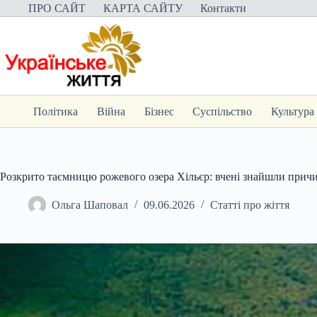
Перейти
ПРО САЙТ
КАРТА САЙТУ
Контакти
до
вмісту
Політика
Війна
Бізнес
Суспільство
Культура
Розкрито таємницю рожевого озера Хільєр: вчені знайшли прич
Ольга Шаповал
09.06.2026
Статті про жіття