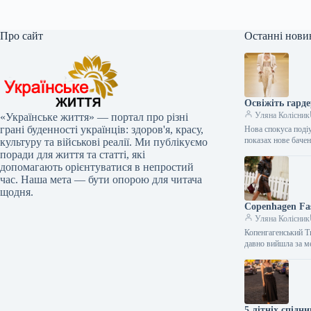
Про сайт
Останні нови
Освіжіть гарде
Уляна Колісник
«Українське життя» — портал про різні
грані буденності українців: здоров'я, красу,
Нова спокуса поді
показах нове бачен
культуру та військові реалії. Ми публікуємо
поради для життя та статті, які
допомагають орієнтуватися в непростий
час. Наша мета — бути опорою для читача
щодня.
Copenhagen Fa
Уляна Колісник
Копенгагенський Т
давно вийшла за м
5 літніх спідн