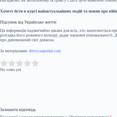
Нагадаємо, на затопленому острові у США було виявлено покину
Хочете бути в курсі найактуальніших подій та новин про війн
Підсумок від Українське життя:
Ця інформація надзвичайно цікава для всіх, хто захоплюється пр
розгадка його рожевого кольору додає наукової пізнавальності. 
про дивовижний світ довкола.
За матеріалами:
drevo.uaportal.com
Submit Rating
Rate this item:
No votes yet.
Залишити відповідь
Ваша e-mail адреса не оприлюднюватиметься.
Обов’язкові поля позначені
*