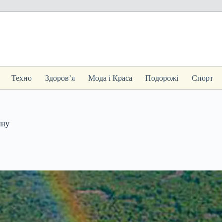
Техно
Здоров’я
Мода і Краса
Подорожі
Спорт
ину