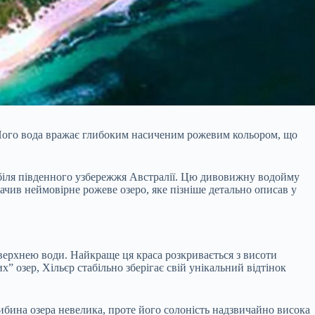
. Його вода вражає глибоким насиченим рожевим кольором, що
, біля південного узбережжя Австралії. Цю дивовижну водойму
чив неймовірне рожеве озеро, яке пізніше детально описав у
рхнею води. Найкраще ця краса розкривається з висоти
” озер, Хільєр стабільно зберігає свій унікальний відтінок
ибина озера невелика, проте його солоність надзвичайно висока