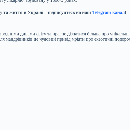
ту лікарню, збудовану у 1800-х роках.
у та життя в Україні – підписуйтесь на наш
Telegram-канал
!
иродними дивами світу та прагне дізнатися більше про унікальні
Для мандрівників це чудовий привід мріяти про екзотичні подоро