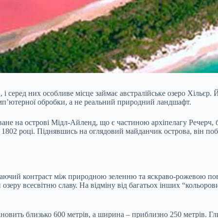
 і серед них особливе місце займає австралійське озеро Хільєр
комп’ютерної обробки, а не реальний природний ландшафт.
оване на острові Мідл-Айленд, що є частиною архіпелагу Речерч
802 році. Піднявшись на оглядовий майданчик острова, він поба
ючий контраст між природною зеленню та яскраво-рожевою пове
зеру всесвітню славу. На відміну від багатьох інших “кольорових
новить близько 600 метрів, а ширина – приблизно 250 метрів. Гл