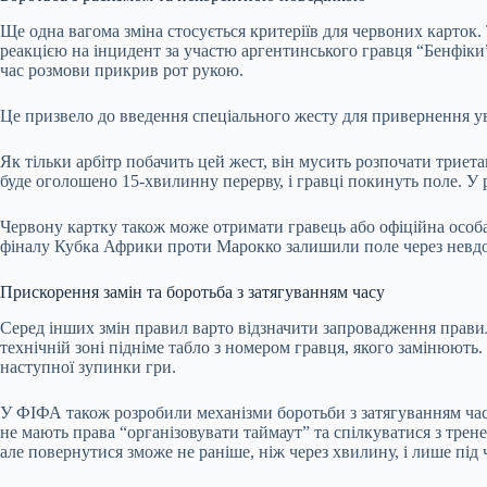
Ще одна вагома зміна стосується критеріїв для червоних карток.
реакцією на інцидент за участю аргентинського гравця “Бенфіки
час розмови прикрив рот рукою.
Це призвело до введення спеціального жесту для привернення ув
Як тільки арбітр побачить цей жест, він мусить розпочати трие
буде оголошено 15-хвилинну перерву, і гравці покинуть поле. У 
Червону картку також може отримати гравець або офіційна особа,
фіналу Кубка Африки проти Марокко залишили поле через невдо
Прискорення замін та боротьба з затягуванням часу
Серед інших змін правил варто відзначити запровадження правил
технічній зоні підніме табло з номером гравця, якого замінюють
наступної зупинки гри.
У ФІФА також розробили механізми боротьби з затягуванням час
не мають права “організовувати таймаут” та спілкуватися з трен
але повернутися зможе не раніше, ніж через хвилину, і лише під ч