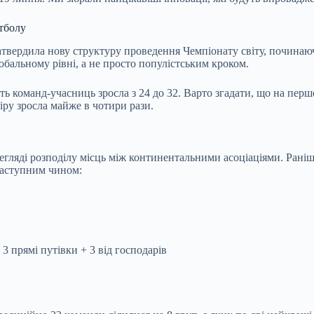
утболу
атвердила нову структуру проведення Чемпіонату світу, починаю
бальному рівні, а не просто популістським кроком.
ть команд-учасниць зросла з 24 до 32. Варто згадати, що на перш
ніру зросла майже в чотири рази.
регляді розподілу місць між континентальними асоціаціями. Раніш
 наступним чином:
прямі путівки + 3 від господарів