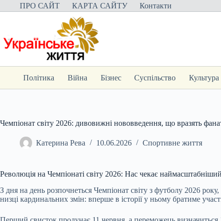
Перейти
ПРО САЙТ
КАРТА САЙТУ
Контакти
до
вмісту
Політика
Війна
Бізнес
Суспільство
Культура
Чемпіонат світу 2026: дивовижні нововведення, що вразять фана
Катерина Рева
10.06.2026
Спортивне життя
Революція на Чемпіонаті світу 2026: Нас чекає наймасштабніший 
З дня на день розпочнеться Чемпіонат світу з футболу 20
26 року
низці кардинальних змін: вперше в історії у ньому братиме учас
Перший свисток пролунає 11 червня, а переможець визначиться 19