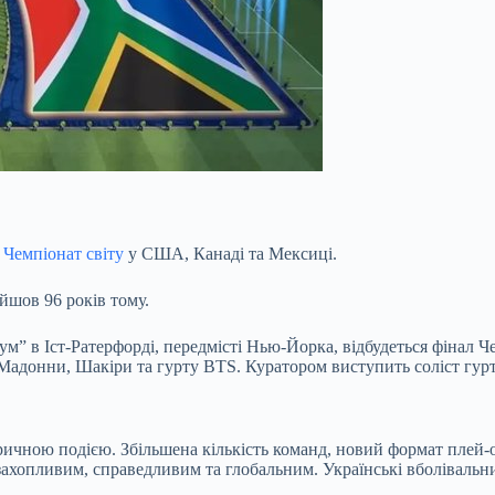
 Чемпіонат світу
у США, Канаді та Мексиці.
ойшов 96 років тому.
м” в Іст-Ратерфорді, передмісті Нью-Йорка, відбудеться фінал Чем
 Мадонни, Шакіри та гурту BTS. Куратором виступить соліст гурт
оричною подією. Збільшена кількість команд, новий формат плей
ш захопливим, справедливим та глобальним. Українські вболівал