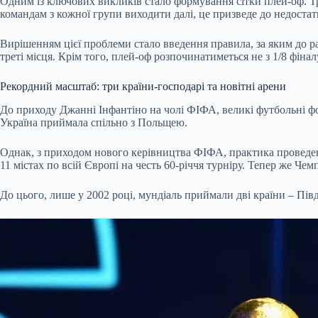
Одним із ключових викликів стало формування сітки плей-оф. Тр
командам з кожної групи виходити далі, це призведе до недостатн
Вирішенням цієї проблеми стало введення правила, за яким до ра
треті місця. Крім того, плей-оф розпочинатиметься не з 1/8 фіналу
Рекордний масштаб: три країни-господарі та новітні арени
До приходу Джанні Інфантіно на чолі ФІФА, великі футбольні фо
Україна приймала спільно з Польщею.
Однак, з приходом нового керівництва ФІФА, практика проведення
11 містах по всій Європі на честь 60-річчя турніру. Тепер же Чем
До цього, лише у 2002 році, мундіаль приймали дві країни – Пів