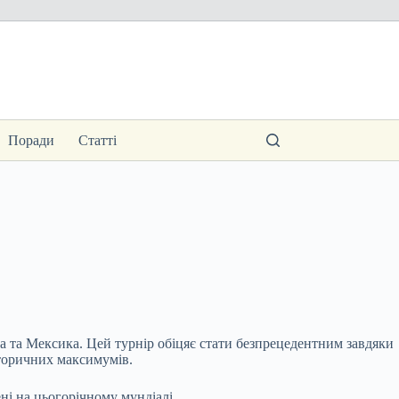
Поради
Статті
 та Мексика. Цей турнір обіцяє стати безпрецедентним завдяки
сторичних максимумів.
ні на цьогорічному мундіалі.