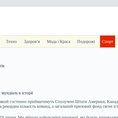
Техно
Здоров’я
Мода і Краса
Подорожі
Спорт
тів
мундіаль в історії
, який гостинно прийматимуть Сполучені Штати Америки, Канада
ть рекордна кількість команд, а загальний призовий фонд сягне і
 липня. Ми зібрали найцікавіші інновації, які будуть впровадже