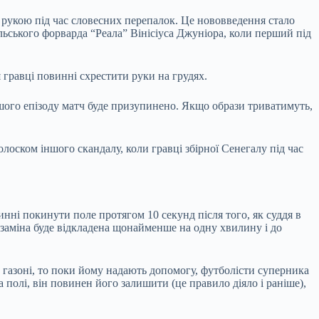
а рукою під час словесних перепалок. Це нововведення стало
ьського форварда “Реала” Вінісіуса Джуніора, коли перший під
гравці повинні схрестити руки на грудях.
ршого епізоду матч буде призупинено. Якщо образи триватимуть,
лоском іншого скандалу, коли гравці збірної Сенегалу під час
нні покинути поле протягом 10 секунд після того, як суддя в
 заміна буде відкладена щонайменше на одну хвилину і до
 газоні, то поки йому надають допомогу, футболісти суперника
 полі, він повинен його залишити (це правило діяло і раніше),