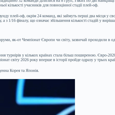
адиційно 32 команди ділилися на 8 груп, з яких по дві найкращі
ьої кількості учасників для повноцінної стадії плей-оф.
унду плей-оф, окрім 24 команд, які займуть перші два місця у с
, а з 1/16 фіналу, що означає збільшення кількості стадій у виріша
руми, як-от Чемпіонат Європи чи світу, зазвичай проходили в од
 турнірів у кількох країнах стала більш поширеною. Євро-2020, 
піонат світу 2026 року вперше в історії пройде одразу у трьох кр
денна Корея та Японія.