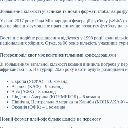
Збільшення кількості учасників та новий формат: глобалізація ф
У січні 2017 року Рада Міжнародної федерації футболу (ФІФА) з
що це рішення зумовлене прагненням до розвитку футболу на гло
Востаннє подібне розширення відбулося у 1998 році, коли кількіс
національних збірних. Отже, за 96 років кількість учасників тур
Перерозподіл квот між континентальними конфедераціями
Зі збільшенням загальної кількості команд виникла потреба у пе
африканські – 5. На турнірі 2026 року квоти будуть розподілені
Європа (УЄФА) – 16 команд
Африка (КАФ) – 9 команд
Азія (АФК) – 8 команд
Південна Америка (КОНМЕБОЛ) – 6 команд
Північна, Центральна Америка та Кариби (КОНКАКАФ) – 3 
Океанія (ОФК) – 1 команда
Новий формат плей-оф: більше шансів на перемогу