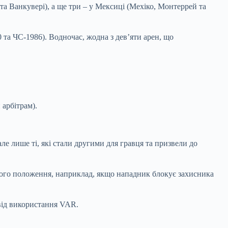
 та Ванкувері), а ще три – у Мексиці (Мехіко, Монтеррей та
 та ЧС-1986). Водночас, жодна з дев’яти арен, що
арбітрам).
е лише ті, які стали другими для гравця та призвели до
тного положення, наприклад, якщо нападник блокує захисника
від використання VAR.