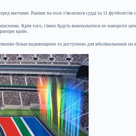
ед матчами. Раніше на полі з’являлися судді та 11 футболістів с
запасними. Крім того, гімни будуть виконуватися не навпроти це
рапори країн.
онію більш видовищною та доступною для вболівальників на всі