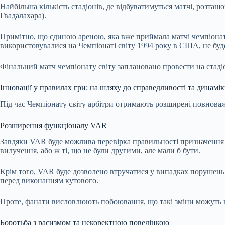
Найбільша кількість стадіонів, де відбуватимуться матчі, розташ
Гвадалахара).
Примітно, що єдиною ареною, яка вже приймала матчі чемпіонатів
використовувалися на Чемпіонаті світу 1994 року в США, не буде 
Фінальний матч чемпіонату світу заплановано провести на стаді
Інновації у правилах гри: на шляху до справедливості та динамі
Під час Чемпіонату світу арбітри отримають розширені повнова
Розширення функціоналу VAR
Завдяки VAR буде можлива перевірка правильності призначення ку
вилучення, або ж ті, що не були другими, але мали б бути.
Крім того, VAR буде дозволено втручатися у випадках порушень,
перед виконанням кутового.
Проте, фанати висловлюють побоювання, що такі зміни можуть н
Боротьба з расизмом та некоректною поведінкою