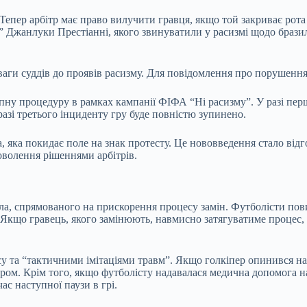
 Тепер арбітр має право вилучити гравця, якщо той закриває рот
” Джанлуки Престіанні, якого звинуватили у расизмі щодо бразил
аги суддів до проявів расизму. Для повідомлення про порушення 
тапну процедуру в рамках кампанії ФІФА “Ні расизму”. У разі пе
разі третього інциденту гру буде повністю зупинено.
 яка покидає поле на знак протесту. Це нововведення стало відго
волення рішеннями арбітрів.
а, спрямованого на прискорення процесу замін. Футболісти пови
. Якщо гравець, якого замінюють, навмисно затягуватиме процес,
у та “тактичними імітаціями травм”. Якщо голкіпер опинився на
ером. Крім того, якщо футболісту надавалася медична допомога на
ас наступної паузи в грі.