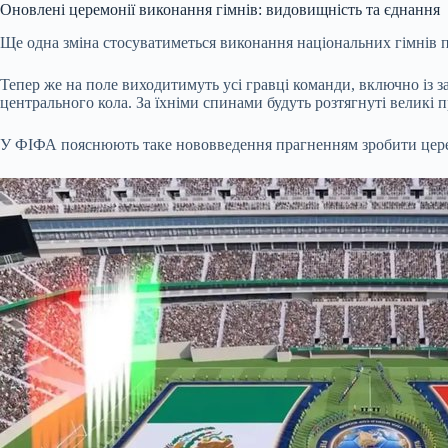
Оновлені церемонії виконання гімнів: видовищність та єднання
Ще одна зміна стосуватиметься виконання національних гімнів пер
Тепер же на поле виходитимуть усі гравці команди, включно із 
центрального кола. За їхніми спинами будуть розтягнуті великі п
У ФІФА пояснюють таке нововведення прагненням зробити церем