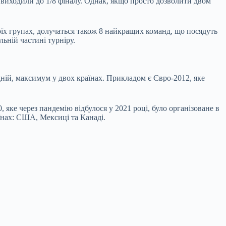
 виходили до 1/8 фіналу. Однак, якщо просто дозволити двом
воїх групах, долучаться також 8 найкращих команд, що посядуть
льній частині турніру.
ній, максимум у двох країнах. Прикладом є Євро-2012, яке
яке через пандемію відбулося у 2021 році, було організоване в
аїнах: США, Мексиці та Канаді.