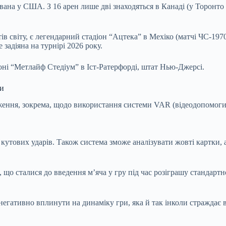
ована у США. З 16 арен лише дві знаходяться в Канаді (у Торонто
 світу, є легендарний стадіон “Ацтека” в Мехіко (матчі ЧС-1970
задіяна на турнірі 2026 року.
оні “Метлайф Стедіум” в Іст-Ратерфорді, штат Нью-Джерсі.
ки
ження, зокрема, щодо використання системи VAR (відеодопомоги 
тових ударів. Також система зможе аналізувати жовті картки, ал
 що сталися до введення м’яча у гру під час розіграшу стандар
егативно вплинути на динаміку гри, яка й так інколи страждає 