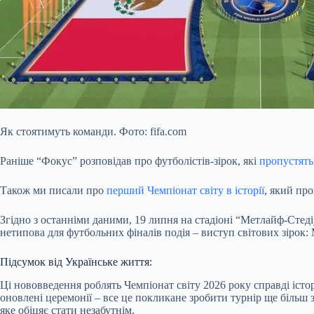
Як стоятимуть команди. Фото: fifa.com
Раніше “Фокус” розповідав про футболістів-зірок, які
пропустять
Також ми писали про
перший Чемпіонат світу в історії
, який пр
Згідно з останніми даними, 19 липня на стадіоні “Метлайф-Стедіу
нетипова для футбольних фіналів подія – виступ світових зірок:
Підсумок від Українське життя:
Ці нововведення роблять Чемпіонат світу 2026 року справді іст
оновлені церемонії – все це покликане зробити турнір ще біль
яке обіцяє стати незабутнім.