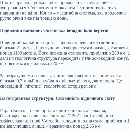
Проте справжня унікальність проявляється там, де річка
зустрічається з Атлантичним океаном. Тут розпочинається
підводний каньйон Конго – масштабна система, яка продовжує
русло річки вже під товщею води.
Підводний каньйон: Океанська безодня біля берегів
Підводний каньйон стартує з відносно невеликої глибини,
близько 21 метра, і поступово розширюється в океан, досягаючи
понад 1100 метрів. Його довжина становить приблизно 280 км, а
далі ця геологічна структура переходить у глибоководний конус,
що тягнеться ще близько 220 км.
За розрахунками геологів, у цих відкладеннях накопичилося
близько 0,7 мільйона кубічних кілометрів осадових порід. Це
своєрідний “літопис” геологічної історії регіону.
Багаторівнева структура: Складність підводного світу
Гирло Конго – це не просто один каньйон, а складна,
багатоярусна геологічна система. У 2021 році дослідники
зафіксували дві нові V-подібні западини: одна сягає приблизно 1
км завглибшки, а інша – вражаючих понад 2,65 км.