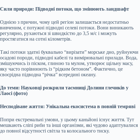
Сили природи: Підводні потоки, що змінюють ландшафт
Однією з причин, чому цей регіон залишається недостатньо
вивченим, є потужні підводні селеві потоки. Вони виникають
регулярно, рухаються зі швидкістю до 3,5 м/с і можуть
простягатися на сотні кілометрів.
Такі потоки здатні буквально “вирізати” морське дно, руйнуючи
осадові породи, підводні кабелі та вимірювальні прилади. Вода,
змішуючись із піском, глиною та мулом, утворює щільну масу,
яку часто порівнюють із “рідким бетоном”. Фактично, це
своєрідна підводна “річка” всередині океану.
До теми: Науковці розкрили таємниці Долини глечиків у
Лаосі (фото)
Несподіване життя: Унікальна екосистема в повній темряві
Попри екстремальні умови, у цьому каньйоні існує життя. Тут
мешкають сліпі риби та інші організми, які чудово адаптувалися
до повної відсутності світла та колосального тиску.