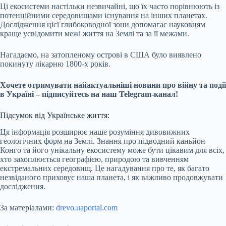
Ці екосистеми настільки незвичайні, що їх часто порівнюють із
потенційними середовищами існування на інших планетах.
Дослідження цієї глибоководної зони допомагає науковцям
краще усвідомити межі життя на Землі та за її межами.
Нагадаємо, на затопленому острові в США було виявлено
покинуту лікарню 1800-х років.
Хочете отримувати найактуальніші новини про війну та події
в Україні – підписуйтесь на наш Telegram-канал!
Підсумок від Українське життя:
Ця інформація розширює наше розуміння дивовижних
геологічних форм на Землі. Знання про підводний каньйон
Конго та його унікальну екосистему може бути цікавим для всіх,
хто захоплюється географією, природою та вивченням
екстремальних середовищ. Це нагадування про те, як багато
незвіданого приховує наша планета, і як важливо продовжувати
дослідження.
За матеріалами:
drevo.uaportal.com