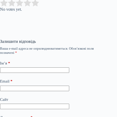
Submit Rating
Rate this item:
No votes yet.
Залишити відповідь
Ваша e-mail адреса не оприлюднюватиметься.
Обов’язкові поля
позначені
*
Ім’я
*
Email
*
Сайт