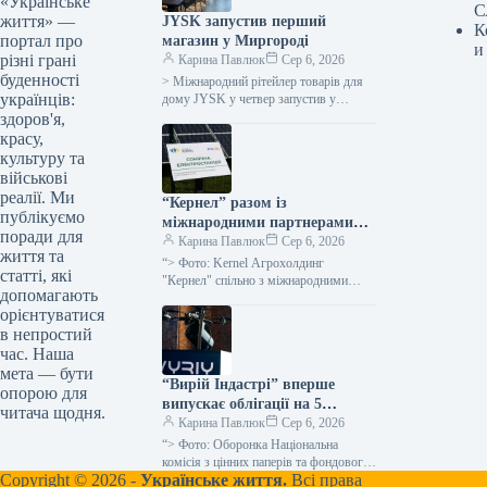
«Українське
С
життя» —
JYSK запустив перший
К
портал про
магазин у Миргороді
и
різні грані
Карина Павлюк
Сер 6, 2026
буденності
> Міжнародний рітейлер товарів для
українців:
дому JYSK у четвер запустив у
роботу перший магазин у місті
здоров'я,
Миргород, що на Полтавщині,…
красу,
культуру та
військові
реалії. Ми
“Кернел” разом із
публікуємо
міжнародними партнерами
поради для
запускає сонячні
Карина Павлюк
Сер 6, 2026
життя та
електростанції в громадах
“> Фото: Kernel Агрохолдинг
статті, які
поблизу лінії фронту: перші 7
"Кернел" спільно з міжнародними
допомагають
союзниками розгортає мережу
установок потужністю 345 кВт
орієнтуватися
автономної сонячної генерації в
уже функціонують
в непростий
регіонах, наближених до лінії фронту:
…
час. Наша
мета — бути
“Вирій Індастрі” вперше
опорою для
випускає облігації на 5
читача щодня.
мільярдів гривень
Карина Павлюк
Сер 6, 2026
“> Фото: Оборонка Національна
комісія з цінних паперів та фондового
Copyright © 2026 -
Українське життя.
Всі права
ринку (НКЦПФР) провела реєстрацію