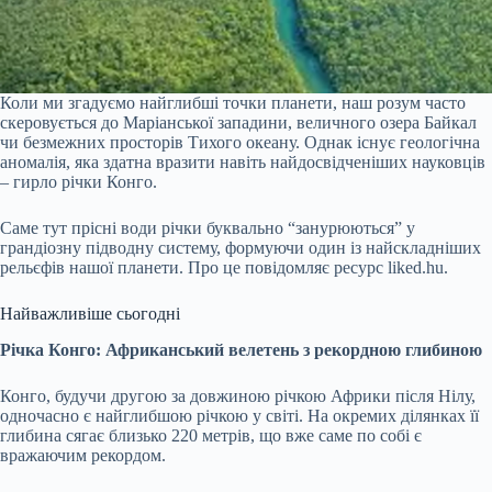
Коли ми згадуємо найглибші точки планети, наш розум часто
скеровується до Маріанської западини, величного озера Байкал
чи безмежних просторів Тихого океану. Однак існує геологічна
аномалія, яка здатна вразити навіть найдосвідченіших науковців
– гирло річки Конго.
Саме тут прісні води річки буквально “занурюються” у
грандіозну підводну систему, формуючи один із найскладніших
рельєфів нашої планети. Про це повідомляє ресурс liked.hu.
Найважливіше сьогодні
Річка Конго: Африканський велетень з рекордною глибиною
Конго, будучи другою за довжиною річкою Африки після Нілу,
одночасно є найглибшою річкою у світі. На окремих ділянках її
глибина сягає близько 220 метрів, що вже саме по собі є
вражаючим рекордом.