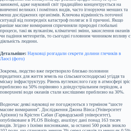
занижені, адже науковий світ традиційно концентрується на
вивченні великих і помітних видів, часто ігноруючи менших та
менш досліджених організмів. Ключова відмінність поточної
ситуації від попередніх катастроф полягає в її причині. Якщо
раніше масове вимирання спричиняли природні глобальні
процеси, такі як вулканізм, кліматичні зміни, закислення океанів
чи падіння метеоритів, то сьогодні головним чинником впливу є
діяльність людини.
Детальніше:
Науковці розгадали секрети долини глечиків в
Лаосі (фото)
Зокрема, людство вже перетворило близько половини
придатних для життя земель на сільськогосподарські угіддя та
міську інфраструктуру. Рівень вуглекислого газу в атмосфері зріс
приблизно на 50% порівняно з доіндустріальним періодом, а
поверхневі води океанів стали кислішими приблизно на 30%.
Водночас деякі науковці не погоджуються з терміном “шосте
масове вимирання”. Дослідження Джона Вінса (Університет
Арізони) та Крістен Сабан (Гарвардський університет),
опубліковане в PLOS Biology, аналізує дані понад 163 тисяч
видів. Згідно з їхніми висновками, за останні 500 років зникло
102 роди, що становить менше 2% серед ссавців та менш як 0,5%