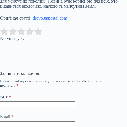
для майбутніх поколінь. Новина буде корисною для всіх, хто
цікавиться екологією, наукою та майбутнім Землі.
Оригінал статті:
drevo.uaportal.com
Submit Rating
Rate this item:
No votes yet.
Залишити відповідь
Ваша e-mail адреса не оприлюднюватиметься.
Обов’язкові поля
позначені
*
Ім’я
*
Email
*