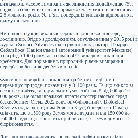
визначають масове вимирання як зникнення щонайменше 75%
видів за геологічно стислий проміжок часу, який не перевищує
2,8 мільйона років. Усі п’ять попередніх випадків відповідають
цьому визначенню.
Нинішня ситуація викликає серйозне занепокоєння серед
дослідників. Згідно з дослідженням, опублікованим у 2015 році в
журналі Science Advances під керівництвом доктора Герардо
Себальйоса (Національний автономний університет Мексики),
за період з 1900 року зафіксовано 477 випадків зникнення
хребетних. Для порівняння, природний рівень вимирання
передбачав би лише дев’ять випадків.
Фактично, швидкість зникнення хребетних видів нині
перевищує природні показники у 8–100 разів. Те, що зникло за
останнє століття, за нормальних умов зайняло б від 800 до 10
000 років. Ще більш вражаючі втрати спостерігаються серед
безхребетних. Огляд 2022 року, опублікований у Biological
Reviews під керівництвом Роберта Коуї (Університет Гаваїв),
свідчить, що з 1500 року Земля могла втратити від 150 000 до
260 000 видів, що становить приблизно 7,5–13% відомого
біорізноманіття.
Дослідники наголошують, що реальні цифри можуть бути