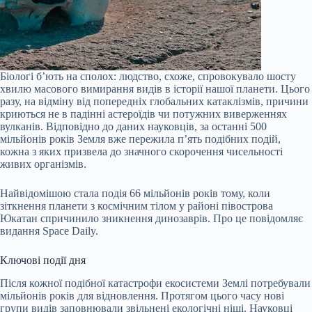
Біологі б’ють на сполох: людство, схоже, спровокувало шосту
хвилю масового вимирання видів в історії нашої планети. Цього
разу, на відміну від попередніх глобальних катаклізмів, причини
криються не в падінні астероїдів чи потужних виверженнях
вулканів. Відповідно до даних науковців, за останні 500
мільйонів років Земля вже пережила п’ять подібних подій,
кожна з яких призвела до значного скорочення чисельності
живих організмів.
Найвідомішою стала подія 66 мільйонів років тому, коли
зіткнення планети з космічним тілом у районі півострова
Юкатан спричинило зникнення динозаврів. Про це повідомляє
видання Space Daily.
Ключові події дня
Після кожної подібної катастрофи екосистеми Землі потребували
мільйонів років для відновлення. Протягом цього часу нові
групи видів заповнювали звільнені екологічні ніші. Науковці