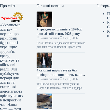
Про сайт
Останні новини
Інформ
П
С
К
«Українське
С
життя» —
7 трендових штанів з 1970-х:
К
портал про
ваш літній стиль 2026 року
и
різні грані
Уляна Колісник
Сер 8, 2026
буденності
Стиль 1970-х не здає своїх позицій вже
українців:
декілька сезонів поспіль. Цього літа це
особливо очевидно завдяки штанам:
здоров'я,
моделі, що були…
красу,
культуру та
військові
реалії. Ми
4 стильні пари взуття без
публікуємо
підборів, які доповнять ваш
поради для
літній образ
Уляна Колісник
Сер 8, 2026
життя та
## Плоска Підошва: Французький
статті, які
Шарм для Вашого Літнього Гардеробу
допомагають
2026 Забудьте про екстремальні
орієнтуватися
шпильки! Сучасні модниці віддають
в непростий
перевагу взуттю без…
час. Наша
мета — бути