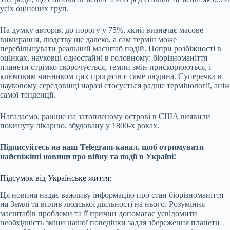
усіх оцінених груп.
На думку авторів, до порогу у 75%, який визначає масове
вимирання, людству ще далеко, а сам термін може
перебільшувати реальний масштаб подій. Попри розбіжності в
оцінках, науковці одностайні в головному: біорізноманіття
планети стрімко скорочується, темпи змін прискорюються, і
ключовим чинником цих процесів є саме людина. Суперечка в
науковому середовищі наразі стосується радше термінології, аніж
самої тенденції.
Нагадаємо, раніше на затопленому острові в США виявили
покинуту лікарню, збудовану у 1800-х роках.
Підписуйтесь на наш Telegram-канал, щоб отримувати
найсвіжіші новини про війну та події в Україні!
Підсумок від Українське життя:
Ця новина надає важливу інформацію про стан біорізноманіття
на Землі та вплив людської діяльності на нього. Розуміння
масштабів проблеми та її причин допомагає усвідомити
необхідність зміни нашої поведінки задля збереження планети