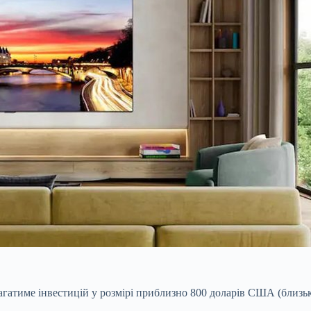
атиме інвестицій у розмірі приблизно 800 доларів США (близьк