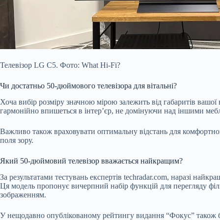
Телевізор LG C5. Фото: What Hi-Fi?
Чи достатньо 50-дюймового телевізора для вітальні?
Хоча вибір розміру значною мірою залежить від габаритів вашої 
гармонійно впишеться в інтер’єр, не домінуючи над іншими мебл
Важливо також враховувати оптимальну відстань для комфортного
поля зору.
Який 50-дюймовий телевізор вважається найкращим?
За результатами тестувань експертів techradar.com, наразі найк
Ця модель пропонує вичерпний набір функцій для перегляду філ
зображенням.
У нещодавно опублікованому рейтингу видання “Фокус” також бул