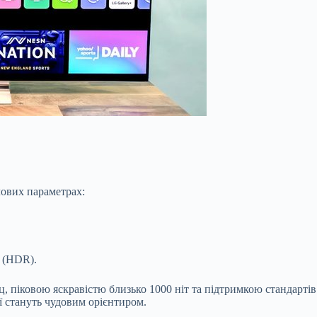
чових параметрах:
 (HDR).
Гц, піковою яскравістю близько 1000 ніт та підтримкою стандарті
ії стануть чудовим орієнтиром.