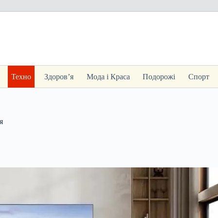
Техно
Здоров’я
Мода і Краса
Подорожі
Спорт
я