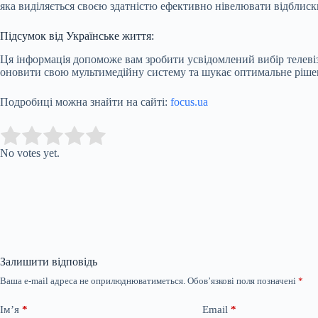
яка виділяється своєю здатністю ефективно нівелювати відблиски
Підсумок від Українське життя:
Ця інформація допоможе вам зробити усвідомлений вибір телевізо
оновити свою мультимедійну систему та шукає оптимальне рішенн
Подробиці можна знайти на сайті:
focus.ua
Submit Rating
Rate this item:
No votes yet.
Залишити відповідь
Ваша e-mail адреса не оприлюднюватиметься.
Обов’язкові поля позначені
*
Ім’я
*
Email
*