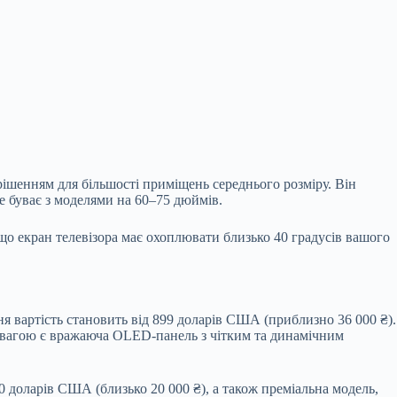
рішенням для більшості приміщень середнього розміру. Він
е буває з моделями на 60–75 дюймів.
що екран телевізора має охоплювати близько 40 градусів вашого
ня вартість становить від 899 доларів США (приблизно 36 000 ₴).
евагою є вражаюча OLED-панель з чітким та динамічним
0 доларів США (близько 20 000 ₴), а також преміальна модель,