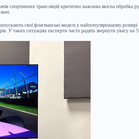
вачів спортивних трансляцій критично важлива якісна обробка р
зині.
ипускають свої флагманські моделі у найпопулярнішому розмірі
в. У таких ситуаціях експерти часто радять звернути увагу на 5