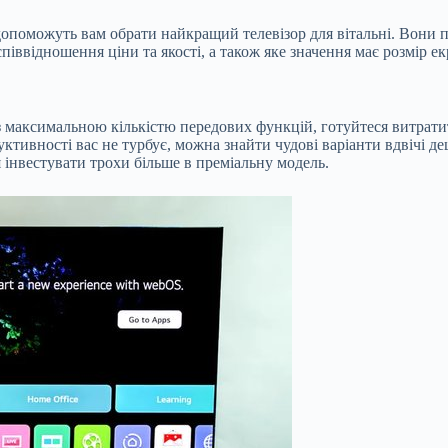
 допоможуть вам обрати найкращий телевізор для вітальні. Вони п
іввідношення ціни та якості, а також яке значення має розмір ек
з максимальною кількістю передових функцій, готуйтеся витрати
тивності вас не турбує, можна знайти чудові варіанти вдвічі де
я інвестувати трохи більше в преміальну модель.