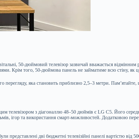
вітальні, 50-дюймовий телевізор зазвичай вважається відмінним 
ями. Крім того, 50-дюймова панель не займатиме всю стіну, як ц
 перегляду, яка становить приблизно 2,5–3 метри. Пам’ятайте, 
ращим телевізором з діагоналлю 48–50 дюймів є LG C5. Його серед
ьмів, ігор та використання смарт-можливостей. Додатковою пер
и представлені дві бюджетні телевізійні панелі вартістю від 50