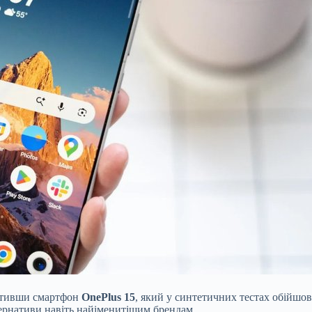
устивши смартфон
OnePlus 15
, який у синтетичних тестах обійшов
тернативи навіть найіменитішим брендам.