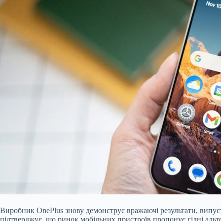
Виробник OnePlus знову демонструє вражаючі результати, вип
підтверджує, що ринок мобільних пристроїв пропонує гідні аль