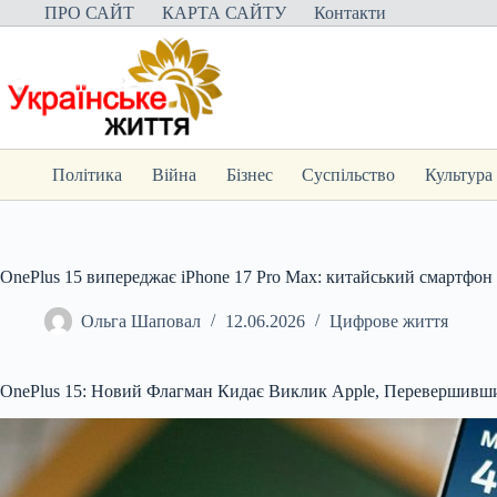
Перейти
ПРО САЙТ
КАРТА САЙТУ
Контакти
до
вмісту
Політика
Війна
Бізнес
Суспільство
Культура
OnePlus 15 випереджає iPhone 17 Pro Max: китайський смартфон 
Ольга Шаповал
12.06.2026
Цифрове життя
OnePlus 15: Новий Флагман Кидає Виклик Apple, Перевершивши