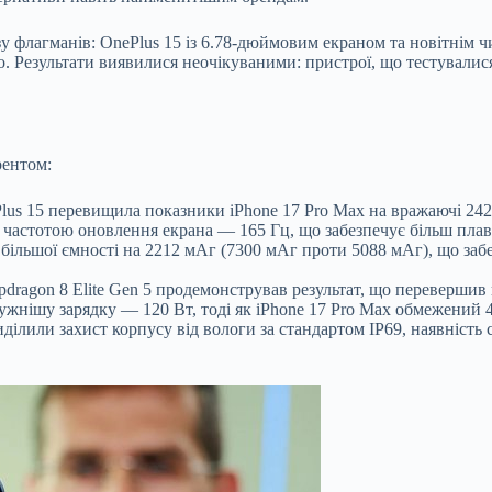
 флагманів: OnePlus 15 із 6.78-дюймовим екраном та новітнім чи
Результати виявилися неочікуваними: пристрої, що тестувалися,
рентом:
us 15 перевищила показники iPhone 17 Pro Max на вражаючі 242%
частотою оновлення екрана — 165 Гц, що забезпечує більш плав
більшої ємності на 2212 мАг (7300 мАг проти 5088 мАг), що заб
ragon 8 Elite Gen 5 продемонстрував результат, що перевершив 
ужнішу зарядку — 120 Вт, тоді як iPhone 17 Pro Max обмежений 4
ділили захист корпусу від вологи за стандартом IP69, наявність 