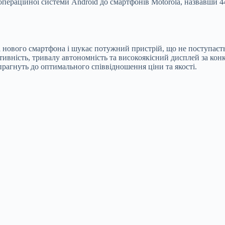
пераційної системи Android до смартфонів Motorola, назвавши 4
і нового смартфона і шукає потужний пристрій, що не поступаєть
ивність, тривалу автономність та високоякісний дисплей за кон
 прагнуть до оптимального співвідношення ціни та якості.