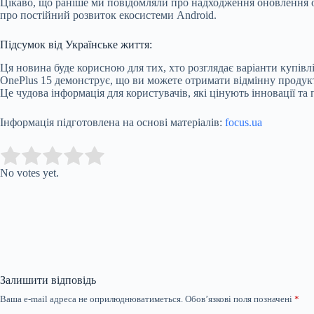
Цікаво, що раніше ми повідомляли про надходження оновлення о
про постійний розвиток екосистеми Android.
Підсумок від Українське життя:
Ця новина буде корисною для тих, хто розглядає варіанти купівл
OnePlus 15 демонструє, що ви можете отримати відмінну продукт
Це чудова інформація для користувачів, які цінують інновації та
Інформація підготовлена на основі матеріалів:
focus.ua
Submit Rating
Rate this item:
No votes yet.
Залишити відповідь
Ваша e-mail адреса не оприлюднюватиметься.
Обов’язкові поля позначені
*