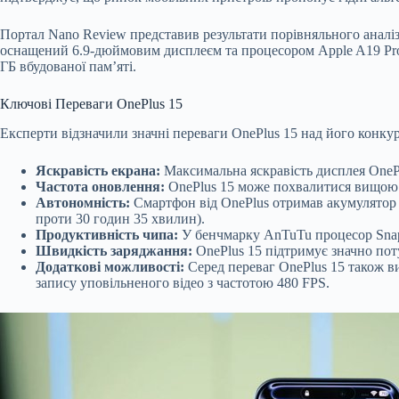
Портал Nano Review представив результати порівняльного аналізу
оснащений 6.9-дюймовим дисплеєм та процесором Apple A19 Pro. 
ГБ вбудованої пам’яті.
Ключові Переваги OnePlus 15
Експерти відзначили значні переваги OnePlus 15 над його конку
Яскравість екрана:
Максимальна яскравість дисплея OnePl
Частота оновлення:
OnePlus 15 може похвалитися вищою 
Автономність:
Смартфон від OnePlus отримав акумулятор 
проти 30 годин 35 хвилин).
Продуктивність чипа:
У бенчмарку AnTuTu процесор Snapd
Швидкість заряджання:
OnePlus 15 підтримує значно пот
Додаткові можливості:
Серед переваг OnePlus 15 також ви
запису уповільненого відео з частотою 480 FPS.