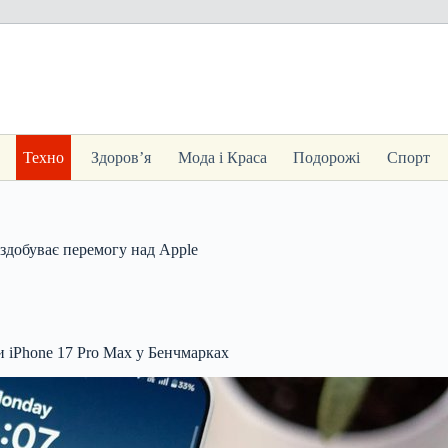
Техно
Здоров’я
Мода і Краса
Подорожі
Спорт
здобуває перемогу над Apple
 iPhone 17 Pro Max у Бенчмарках