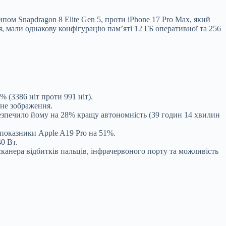
пом Snapdragon 8 Elite Gen 5, проти iPhone 17 Pro Max, який
 мали однакову конфігурацію пам’яті 12 ГБ оперативної та 256
 (3386 ніт проти 991 ніт).
не зображення.
езпечило йому на 28% кращу автономність (39 годин 14 хвилин
показники Apple A19 Pro на 51%.
0 Вт.
сканера відбитків пальців, інфрачервоного порту та можливість