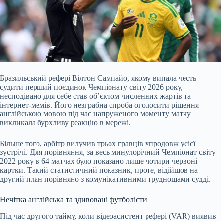
Бразильський рефері Вілтон Сампайо, якому випала честь
судити перший поєдинок Чемпіонату світу 20
26 року,
несподівано для себе став об’єктом численних жартів та
інтернет-мемів. Його незграбна спроба оголосити рішення
англійською мовою під час напруженого моменту матчу
викликала бурхливу реакцію в мережі.
Більше того, арбітр вилучив трьох гравців упродовж усієї
зустрічі. Для порівняння, за весь минулорічний Чемпіонат світу
2022 року в 64 матчах було показано лише чотири червоні
картки. Такий статистичний показник, проте, відійшов на
другий план порівняно з комунікативними труднощами судді.
Нечітка англійська та здивовані футболісти
Під час другого тайму, коли відеоасистент рефері (VAR) виявив