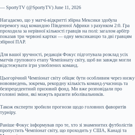
— SportyTV (@SportyTV) June 11, 2026
Нагадаємо, що у матчі-відкритті збірна Мексики здобула
перемогу над командою Південної Африки з рахунком 2:0. Гра
проходила за нерівної кількості гравців на полі: загалом арбітр
показав три червоні картки — одну мексиканцю та дві гравцям
збірної ПАР.
Для вашої зручності, редакція Фокус підготувала розклад усіх
матчів групового етапу Чемпіонату світу, щоб ви завжди могли
відстежувати ігри улюблених команд.
Цьогорічний Чемпіонат світу обіцяє бути особливим через низку
нововведень, зокрема, рекордну кількість команд-учасниць та
безпрецедентний призовий фонд. Ми вже розповідали про
головні зміни, які можуть вразити вболівальників.
Також експерти зробили прогнози щодо головних фаворитів
турніру.
Раніше Фокус інформував про те, хто зі знаменитих футболістів
пропустить Чемпіонат світу, що проходить у США, Канаді та