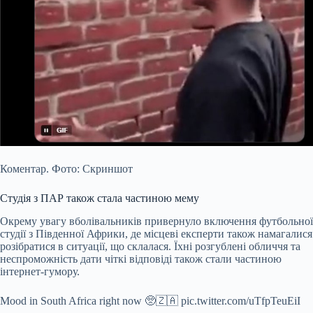
Коментар. Фото: Скриншот
Студія з ПАР також стала частиною мему
Окрему увагу вболівальників привернуло включення футбольної
студії з Південної Африки, де місцеві експерти також намагалися
розібратися в ситуації, що склалася. Їхні розгублені обличчя та
неспроможність дати чіткі відповіді також стали частиною
інтернет-гумору.
Mood in South Africa right now 🥺🇿🇦 pic.twitter.com/uTfpTeuEiI