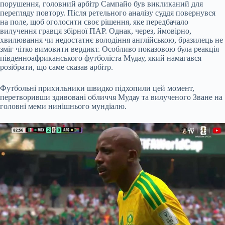
порушення, головний арбітр Сампайо був викликаний для
перегляду повтору. Після ретельного аналізу суддя повернувся
на поле, щоб оголосити своє рішення, яке передбачало
вилучення гравця збірної ПАР. Однак, через, ймовірно,
хвилювання чи недостатнє володіння англійською, бразилець не
зміг чітко вимовити вердикт. Особливо показовою була реакція
південноафриканського футболіста Мудау, який намагався
розібрати, що саме сказав арбітр.
Футбольні прихильники швидко підхопили цей момент,
перетворивши здивовані обличчя Мудау та вилученого Зване на
головні меми нинішнього мундіалю.