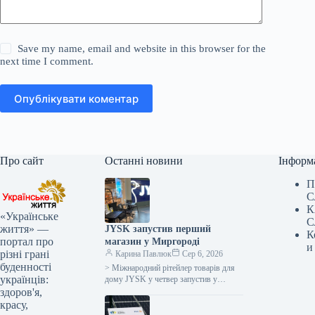
Save my name, email and website in this browser for the
next time I comment.
Опублікувати коментар
Про сайт
Останні новини
Інформ
П
С
К
«Українське
С
життя» —
JYSK запустив перший
К
портал про
магазин у Миргороді
и
різні грані
Карина Павлюк
Сер 6, 2026
буденності
> Міжнародний рітейлер товарів для
українців:
дому JYSK у четвер запустив у
роботу перший магазин у місті
здоров'я,
Миргород, що на Полтавщині,…
красу,