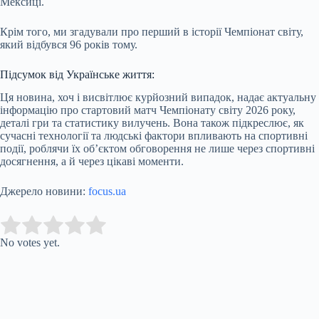
Мексиці.
Крім того, ми згадували про перший в історії Чемпіонат світу,
який відбувся 96 років тому.
Підсумок від Українське життя:
Ця новина, хоч і висвітлює курйозний випадок, надає актуальну
інформацію про стартовий матч Чемпіонату світу 2026 року,
деталі гри та статистику вилучень. Вона також підкреслює, як
сучасні технології та людські фактори впливають на спортивні
події, роблячи їх об’єктом обговорення не лише через спортивні
досягнення, а й через цікаві моменти.
Джерело новини:
focus.ua
Submit Rating
Rate this item:
No votes yet.